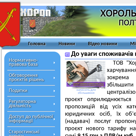
Головна
Новини
Відео новини
Мі
До уваги споживачів 
Нормативно-
ТОВ "Хо
правова база
харчуванн
Обговорення
зокрема 
проєктів рішень
збільш
Податки
натисніть для
централі
збільшення
проєкт оприлюднюється
Регуляторна
діяльність
пропозицій від усіх ка
юридичних осіб, їх об’є
Доступ до публічної
інформації
(надавач) послуг пропо
проєкт нового тарифу на
Старостинські