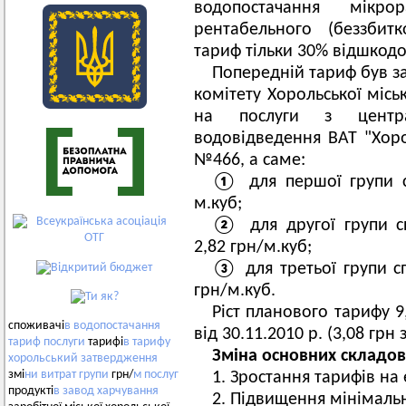
водопостачання мікр
рентабельного (беззбитк
тариф тільки 30% відшкодо
Попередній тариф був 
комітету Хорольської місь
на послуги з центра
водовідведення ВАТ "Хоро
№466, а саме:
①
для першої групи с
м.куб;
②
для другої групи сп
2,82 грн/м.куб;
③
для третьої групи с
грн/м.куб.
Ріст планового тарифу 9
споживачі
в
водопостачання
від 30.11.2010 р. (3,08 грн
тариф
послуги
тарифі
в
тарифу
Зміна основних складов
хорольський
затвердження
змі
ни
витрат
групи
грн/
м
послуг
1. Зростання тарифів на
продукті
в
завод
харчування
2. Підвищення мінімальн