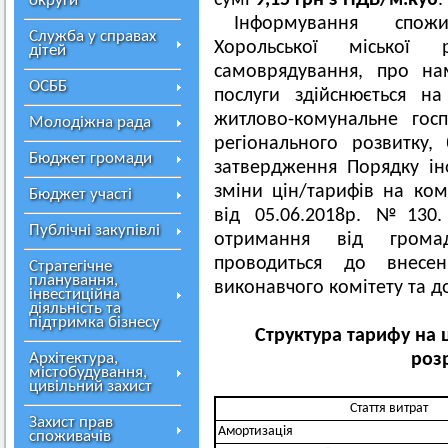
сумі
9,15 грн з ПДВ/м.куб
.
округи
Інформування спож
Служба у справах
Хорольської міської
дітей
самоврядування, про на
ОСББ
послуги здійснюється н
житлово-комунальне госп
Молодіжна рада
регіонального розвитку,
Бюджет громади
затвердження Порядку і
зміни цін/тарифів на ком
Бюджет участі
від 05.06.2018р. №130
Публічні закупівлі
отримання від грома
проводиться до внесе
Стратегічне
планування,
виконавчого комітету та 
інвестиційна
діяльність та
підтримка бізнесу
Структура тарифу на 
Архітектура,
розр
містобудування,
цивільний захист
Стаття витрат
Захист прав
Амортизація
споживачів