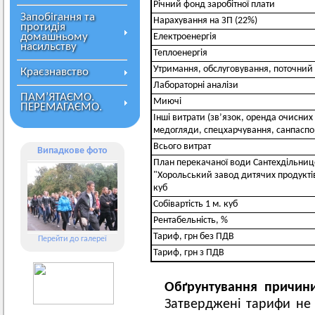
Річний фонд заробітної плати
Запобігання та
Нарахування на ЗП (22%)
протидія
домашньому
Електроенергія
насильству
Теплоенергія
Утримання, обслуговування, поточний
Краєзнавство
Лабораторні аналізи
ПАМ’ЯТАЄМО.
Миючі
ПЕРЕМАГАЄМО.
Інші витрати (зв’язок, оренда очисних
медогляди, спецхарчування, санпаспор
Всього витрат
Випадкове фото
План перекачаної води Сантехдільни
"Хорольський завод дитячих продуктів
куб
Собівартість 1 м. куб
Рентабельність, %
Тариф, грн без ПДВ
Перейти до галереї
Тариф, грн з ПДВ
Обґрунтування причини
Затверджені тарифи не 