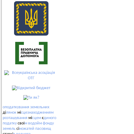
оподаткування
земельних
ді
лянок
мі
сцезнаходженням
розташування
мі
сцем
є
диного
податку
свої
м
водойм
фонду
земель
сі
ножатей
пасовищ