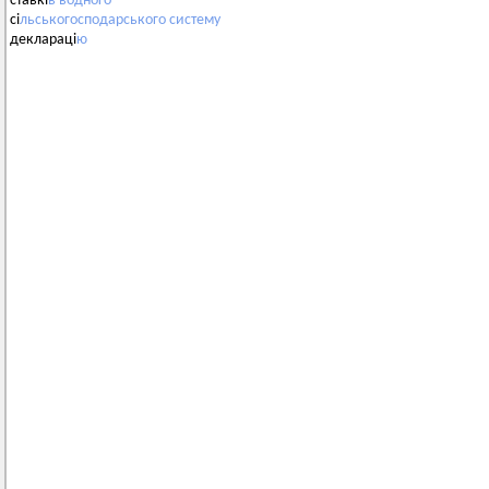
ставкі
в
водного
сі
льськогосподарського
систему
деклараці
ю