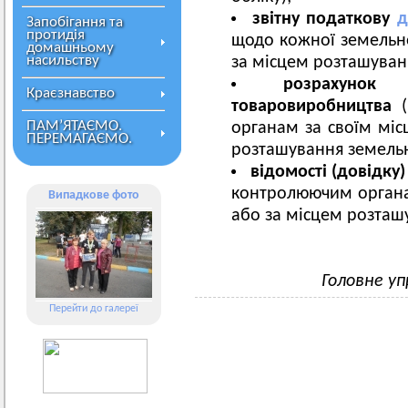
звітну
податкову
д
Запобігання та
протидія
щодо кожної земельн
домашньому
насильству
за місцем розташуванн
розрахунок ч
Краєзнавство
товаровиробництва
(
ПАМ’ЯТАЄМО.
органам за своїм міс
ПЕРЕМАГАЄМО.
розташування земельн
відомості (довідку
контролюючим органа
Випадкове фото
або за місцем розташ
Головне уп
Перейти до галереї