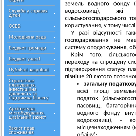
округи
земель водного фонду (в
водосховищ), які 
Служба у справах
дітей
сільськогосподарського 
користування, у тому числ
ОСББ
У разі відсутності так
Молодіжна рада
господарювання не має
систему оподаткування, обл
Бюджет громади
Крім того, сільськог
Бюджет участі
переходу на спрощену си
підтвердження статусу пл
Публічні закупівлі
пізніше 20 лютого поточно
Стратегічне
загальну
податков
планування,
інвестиційна
всієї площі земельн
діяльність та
підтримка бізнесу
податок (сільськогос
пасовищ, багаторіч
Архітектура,
водного фонду внут
містобудування,
цивільний захист
водосховищ), – к
місцезнаходженням (
Захист прав
споживачів
обліку);