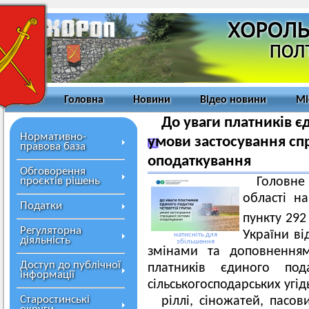
Головна
Новини
Відео новини
Мі
До уваги платників є
Нормативно-
умови застосування сп
правова база
оподаткування
Обговорення
проєктів рішень
Головн
області н
Податки
пункту 292
Регуляторна
України ві
натисніть для
діяльність
збільшення
змінами та доповненням
Доступ до публічної
платників єдиного по
інформації
сільськогосподарських угід
Старостинські
ріллі, сіножатей, пасо