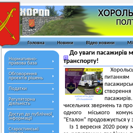
Головна
Новини
Відео новини
Мі
До уваги пасажирів м
Нормативно-
транспорту!
правова база
Хороль
Обговорення
питанням
проєктів рішень
пасажирс
Податки
створенн
натисніть для
пасажирів
Регуляторна
збільшення
діяльність
чисельних звернень та про
одного міського комун
Доступ до публічної
інформації
"Еталон" продовжується у
Із 1 вересня 2020 року 
Старостинські