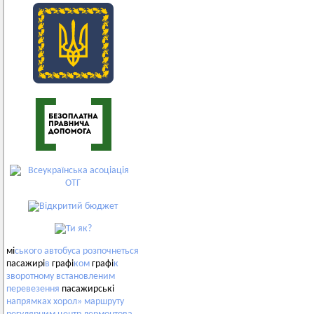
мі
ського
автобуса
розпочнеться
пасажирі
в
графі
ком
графі
к
зворотному
встановленим
перевезення
пасажирські
напрямках
хорол»
маршруту