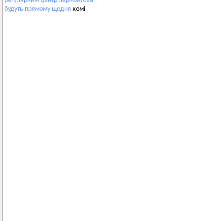
регулярним
центр
лермонтова
будуть
прямому
щодня
комі