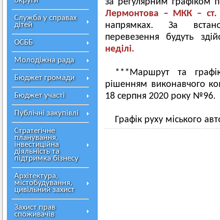
округи
за регулярним графіком
Лермонтова – МКК – ст.
Служба у справах
дітей
напрямках. За встан
перевезення будуть зді
ОСББ
неділі.
Молодіжна рада
***Маршрут та графі
Бюджет громади
рішенням виконавчого ком
Бюджет участі
18 серпня 2020 року №96.
Публічні закупівлі
Графік руху міського ав
Стратегічне
планування,
інвестиційна
діяльність та
підтримка бізнесу
Архітектура,
містобудування,
цивільний захист
Захист прав
споживачів