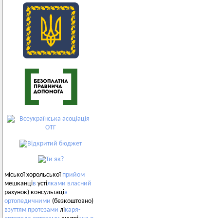
міської хорольської
прийом
мешканці
в
усті
лками
власний
рахунок) консультаці
я
ортопедичними
(безкоштовно)
взуттям
протезами
лі
каря-