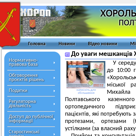
Головна
Новини
Відео новини
Мі
До уваги мешканців Х
Нормативно-
У середу
правова база
до 10:00 г
Обговорення
«Хорольс
проєктів рішень
міської р
Податки
натисніть для
Михайла 
збільшення
Полтавського казенног
Регуляторна
діяльність
ортопедичного підпр
пацієнтів, які потребують
Доступ до публічної
інформації
протезами, ортезами (
устілками (за власний раху
Старостинські