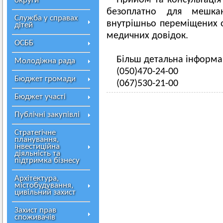
Прийом та консультація
округи
безоплатно для мешкан
Служба у справах
внутрішньо переміщених о
дітей
медичних довідок.
ОСББ
Більш детальна інформац
Молодіжна рада
(050)470-24-00
Бюджет громади
(067)530-21-00
Бюджет участі
Публічні закупівлі
Стратегічне
планування,
інвестиційна
діяльність та
підтримка бізнесу
Архітектура,
містобудування,
цивільний захист
Захист прав
споживачів