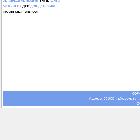
ортопеда
ортезами
внутрі
шньо
медичних
дові
док
детальна
інформаці
я
відпові
ХОР
Адреса: 37800, м.Хорол, вул.С
E