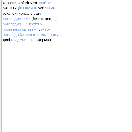
хорольської міської
прийом
мешканці
в
власний
усті
лками
рахунок) консультаці
я
ортопедичними
(безкоштовно)
ортопедичним
взуттям
протезами
ортезами
лі
каря-
ортопеда
безоплатно
медичних
дові
док
детальна
інформаці