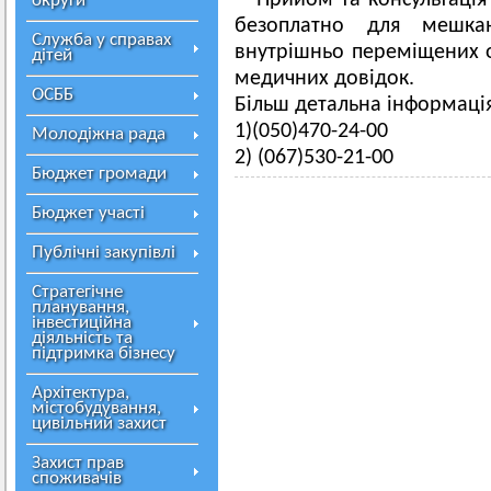
Прийом та консультація
округи
безоплатно для мешкан
Служба у справах
внутрішньо переміщених о
дітей
медичних довідок.
ОСББ
Більш детальна інформація 
1)(050)470-24-00
Молодіжна рада
2) (067)530-21-00
Бюджет громади
Бюджет участі
Публічні закупівлі
Стратегічне
планування,
інвестиційна
діяльність та
підтримка бізнесу
Архітектура,
містобудування,
цивільний захист
Захист прав
споживачів