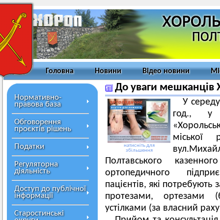
Головна
Новини
Відео новини
Мі
До уваги мешканців 
Нормативно-
У середу
правова база
год., у
Обговорення
«Хорольс
проєктів рішень
міської
Податки
натисніть для
вул.Михай
збільшення
Полтавського казенног
Регуляторна
діяльність
ортопедичного підпр
пацієнтів, які потребують
Доступ до публічної
інформації
протезами, ортезами (
устілками (за власний раху
Старостинські