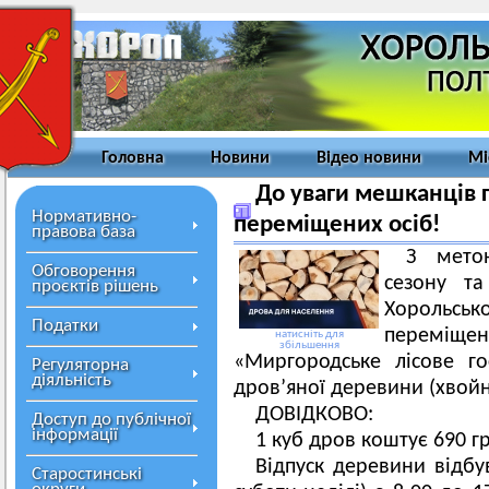
Головна
Новини
Відео новини
Мі
До уваги мешканців 
Нормативно-
переміщених осіб!
правова база
З мето
Обговорення
сезону та
проєктів рішень
Хорольс
Податки
переміщен
натисніть для
збільшення
«Миргородське лісове го
Регуляторна
діяльність
дров’яної деревини (хвойн
ДОВІДКОВО:
Доступ до публічної
інформації
1 куб дров коштує 690 г
Відпуск деревини відбу
Старостинські