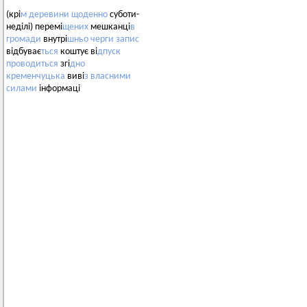
(крі
м
деревини
щоденно
суботи-
неділі) перемі
щених
мешканці
в
громади
внутрі
шньо
черги
запис
відбуває
ться
коштує ві
дпуск
проводиться
згі
дно
кременчуцька
виві
з
власними
силами
інформаці