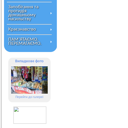
Запобігання та
протидія
домашньому
насильству
Краєзнавство
ПАМ’ЯТАЄМО.
ПЕРЕМАГАЄМО.
Випадкове фото
Перейти до галереї