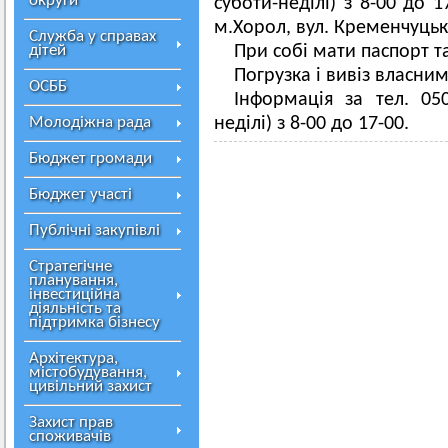
округи
суботи-неділі) з 8-00 до 
м.Хорол, вул. Кременчуцька
Служба у справах
дітей
При собі мати паспорт т
Погрузка і вивіз власни
ОСББ
Інформація за тел. 05
Молодіжна рада
неділі) з 8-00 до 17-00.
Бюджет громади
Бюджет участі
Публічні закупівлі
Стратегічне
планування,
інвестиційна
діяльність та
підтримка бізнесу
Архітектура,
містобудування,
цивільний захист
Захист прав
споживачів