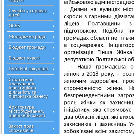
округи
військовою адміністрацією
Днями на вулицях міст о
Служба у справах
дітей
скроли з гарними дівчата
ліцеїв Полтавщини з 
ОСББ
підготовкою. Подібна і
Молодіжна рада
громадах області не тільки
в соцмережах. Ініціатор
Бюджет громади
організація “Інша Жінк
Бюджет участі
депутаткою Полтавської о
– Наша громадська ор
Публічні закупівлі
жінок з 2018 року, – роз
Стратегічне
жіночим здоров’ям, про
планування,
інвестиційна
спроможністю жінки. Н
діяльність та
безпрецедентними загро
підтримка бізнесу
роль жінки як захисниц
Архітектура,
ініціативу, яка спрямову
містобудування,
цивільний захист
два обласні ліцеї, які вих
захисників і захисниць 
Захист прав
споживачів
зобов’язані всім: захисто