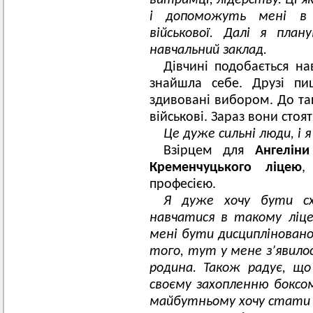
витримці, лідерству. Ці я
і допоможуть мені в 
військової. Далі я пла
навчальний заклад.
Дівчині подобається на
знайшла себе. Друзі пи
здивовані вибором. До та
військові. Зараз вони стоят
Це дуже сильні люди, і 
Взірцем для
Ангеліни
Кременчуцького ліцею
,
професією.
Я дуже хочу бути с
навчатися в такому ліце
мені бути дисциплінованою
того, тут у мене з’явилос
родина. Також радує, щ
своєму захопленню боксо
майбутньому хочу стати 