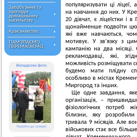
популяризувати ці ліцеї, 
Запобігання та
протидія
на навчання до них. У Кре
домашньому
20 дівчат, є ліцеїстки і 
насильству
щонайменше подвоїти цю кі
Краєзнавство
які вже навчаються, чо
мотивує. У зв’язку з ц
ПАМ’ЯТАЄМО.
ПЕРЕМАГАЄМО.
кампанію на два місяці.
рекламодавці, які, зг
можливість розміщувати с
Випадкове фото
будемо мати плідну сп
особливо в містах Кременч
Миргород та інших.
Ще одне завдання, як
організація, – пришвид
фізіологічних потреб жі
білизни, яку розробили
тривала 9 місяців. Але вон
Перейти до галереї
військових стає все більше