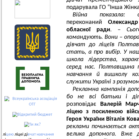
дівчат Кременчуцького
подарувала ГО “Інша Жінка
Війна показал
переконаний
Олександр
обласної ради
. –
Сьо
командують. Вони – опора
дівчат до ліцеїв Полта
стать, а про вибір. У на
школа лідерства, характ
серед нас. Полтавщина 
навчання й вишколу к
служити Україні з розумо
Рекламна кампанія доп
бо не всі батьки і д
розповідає
Валерій Мар
ліцею з посиленою війс
Героя України Віталія Ков
реклами починається акт
велика допомога. Вже д
лі
цею
ліцеї ді
вчат
навчання