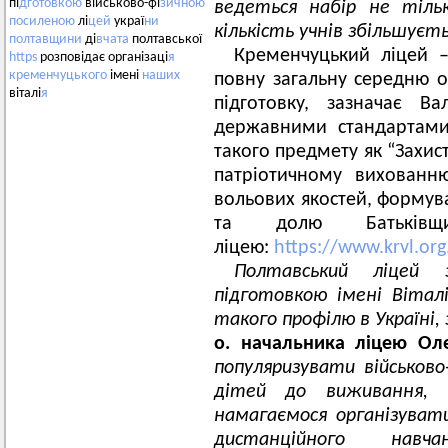
пі
дготовкою
військово-фі
зичною
ведеться набір не тіль
посиленою
лі
цей
украї
ни
кількість учнів збільшуєть
полтавщини
ді
вчата
полтавської
Кременчуцький ліцей –
https
розповідає організаці
я
кременчуцького
імені
наших
повну загальну середню ос
віталі
я
підготовку, зазначає В
державними стандартами
такого предмету як “Захис
патріотичному вихованню
вольових якостей, формув
та долю Батьківщ
ліцею:
https://www.krvl.or
Полтавський ліцей з
підготовкою імені Вітал
такого профілю в Україні, 
о. начальника ліцею Ол
популяризувати військов
дітей до виживання,
намагаємося організуват
дистанційного на