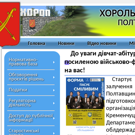
Головна
Новини
Відео новини
Мі
До уваги дівчат-абіту
Нормативно-
посиленою військово-
правова база
на вас!
Обговорення
проєктів рішень
Старту
залученн
Податки
Полтавщин
Регуляторна
підготов
діяльність
організ
Кременчу
Доступ до публічної
інформації
Департаме
натисніть для
облдержад
Старостинські
збільшення