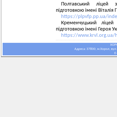
Полтавський ліцей з
підготовкою імені Віталія 
https://plpvfp.pp.ua/ind
Кременчуцький ліцей 
підготовкою імені Героя Ук
https://www.krvl.org.ua
ХОР
Адреса: 37800, м.Хорол, вул.С
E