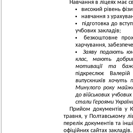
Навчання в ліцеях має с
високий рівень фізи
навчання з урахуван
підготовка до всту
учбових закладів;
безкоштовне прож
харчування, забезпеч
Заяву подають юн
клас, мають добрий
мотивації та баж
підкреслює Валер
випускників хочуть п
Минулого року майже
до військових учбових
стали Героями Україн
Прийом документів у К
травня, у Полтавському лі
перелік документів та інш
офіційних сайтах закладів.