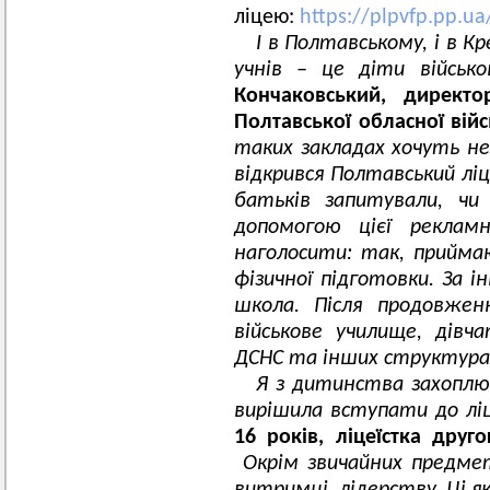
ліцею:
https://plpvfp.pp.u
І в Полтавському, і в К
учнів – це діти військ
Кончаковський, директо
Полтавської обласної війс
таких закладах хочуть не 
відкрився Полтавський ліц
батьків запитували, чи
допомогою цієї реклам
наголосити: так, прийма
фізичної підготовки. За 
школа. Після продовжен
військове училище, дів
ДСНС та інших структура
Я з дитинства захоплю
вирішила вступати до лі
16 років, ліцеїстка дру
Окрім звичайних предме