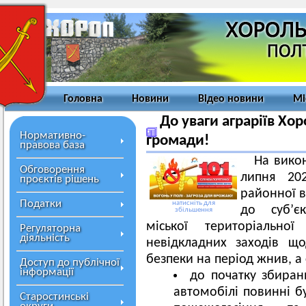
Головна
Новини
Відео новини
Мі
До уваги аграріїв Хор
Нормативно-
громади!
правова база
На вико
Обговорення
липня 20
проєктів рішень
районної в
Податки
натисніть для
до суб’єк
збільшення
міської територіальн
Регуляторна
діяльність
невідкладних заходів щ
безпеки на період жнив, а
Доступ до публічної
інформації
до початку збиран
автомобілі повинні 
Старостинські