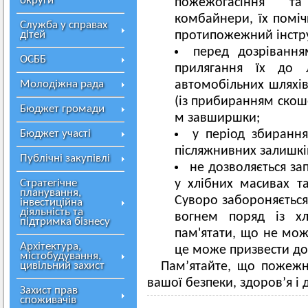
округи
пожежогасіння та 
комбайнери, їх поміч
Служба у справах
дітей
протипожежний інстр
перед дозрівання
ОСББ
прилягання їх до л
Молодіжна рада
автомобільних шляхів
(із прибиранням скош
Бюджет громади
м завширшки;
Бюджет участі
у період збирання
післяжнивних залишків
Публічні закупівлі
не дозволяється за
Стратегічне
у хлібних масивах т
планування,
Суворо забороняється
інвестиційна
діяльність та
вогнем поряд із хл
підтримка бізнесу
пам'ятати, що не мож
Архітектура,
це може призвести до
містобудування,
цивільний захист
Пам’ятайте, що пожежн
вашої безпеки, здоров’я і
Захист прав
споживачів