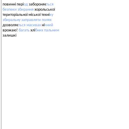
повинні пері
од
забороняє
ться
безпеки
збирання
хорольської
територіальної міської техні
ку
збиральну
заправляти
полях
дозволяє
ться
масивах
ні
чний
врожаю!
багать
хлі
бних
пальним
залишкі