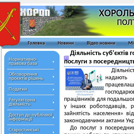
Головна
Новини
Відео новини
Мі
Діяльність суб’єктів
Нормативно-
послуги з посередницт
правова база
Діяльні
Обговорення
надають
проєктів рішень
працевла
Податки
господарю
натисніть для
збільшення
працівників для подальшо
Регуляторна
діяльність
у інших роботодавців, 
зайнятість населення» в
Доступ до публічної
інформації
законодавчими актами Укр
До послуг з посередни
Старостинські