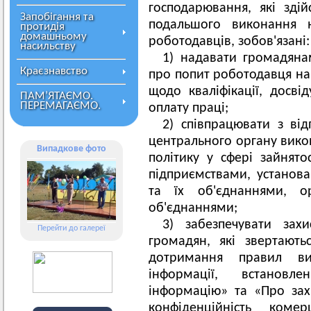
господарювання, які зді
Запобігання та
подальшого виконання 
протидія
домашньому
роботодавців, зобов'язані:
насильству
1) надавати громадяна
Краєзнавство
про попит роботодавця на 
щодо кваліфікації, досві
ПАМ’ЯТАЄМО.
ПЕРЕМАГАЄМО.
оплату праці;
2) співпрацювати з ві
центрального органу вико
Випадкове фото
політику у сфері зайнятос
підприємствами, установа
та їх об'єднаннями, ор
об'єднаннями;
3) забезпечувати зах
Перейти до галереї
громадян, які звертают
дотримання правил ви
інформації, встанов
інформацію» та «Про зах
конфіденційність комер