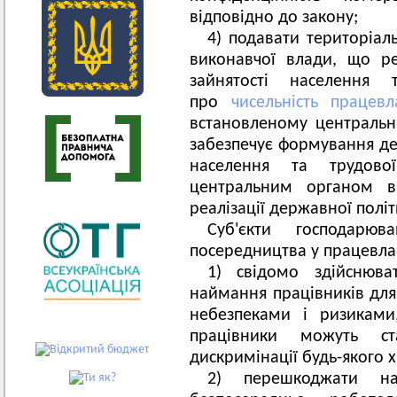
відповідно до закону;
4) подавати територіа
виконавчої влади, що ре
зайнятості населення т
про
чисельність працев
встановленому централь
забезпечує формування дер
населення та трудово
центральним органом ви
реалізації державної політи
Суб'єкти господарю
посередництва у працевла
1) свідомо здійснюва
наймання працівників для
небезпеками і ризиками
працівники можуть с
дискримінації будь-якого 
2) перешкоджати на