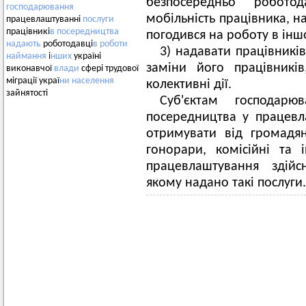
безпосередньо робото
господарювання
мобільність працівника, н
працевлаштуванні
послуги
працівникі
в
посередництва
погодився на роботу в інш
надають
роботодавці
в
роботи
3) надавати працівникі
наймання
і
нших
україні
заміни його працівникі
виконавчої
влади
сфері трудової
міграції украї
ни
населення
колективні дії.
зайнятості
Суб'єктам господар
посередництва у працевла
отримувати від громадян
гонорари, комісійні та 
працевлаштування здійс
якому надано такі послуги.