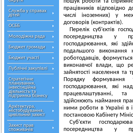
округи
пошук роботи та сприянн
працівників відповідно 
Служба у справах
дітей
числі іноземних) у ме
договорів (контрактів).
ОСББ
Перелік суб'єктів госп
Молодіжна рада
посередництва у пра
господарювання, які зді
Бюджет громади
подальшого виконання 
Бюджет участі
роботодавців, формуєтьс
виконавчої влади, що ре
Публічні закупівлі
зайнятості населення та т
Стратегічне
Порядку формування т
планування,
господарювання, які на
інвестиційна
діяльність та
працевлаштуванні, та 
підтримка бізнесу
здійснюють наймання пра
Архітектура,
ними роботи в Україні в 
містобудування,
цивільний захист
постановою Кабінету Мініс
Суб'єкти господарю
Захист прав
посередництва у пра
споживачів