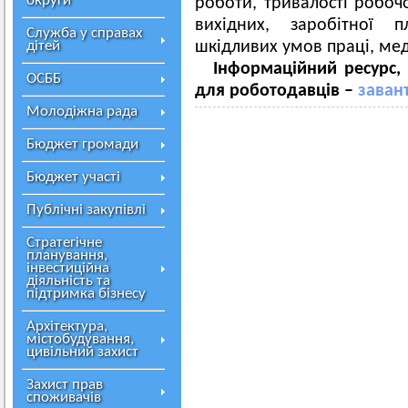
округи
роботи, тривалості робочо
вихідних, заробітної 
Служба у справах
дітей
шкідливих умов праці, мед
Інформаційний ресурс,
ОСББ
для роботодавців –
заван
Молодіжна рада
Бюджет громади
Бюджет участі
Публічні закупівлі
Стратегічне
планування,
інвестиційна
діяльність та
підтримка бізнесу
Архітектура,
містобудування,
цивільний захист
Захист прав
споживачів