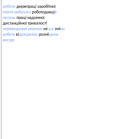
роботи
держпраці заробітної
плати
робочого
роботодавці
в
питань
праці надомної
дистанційної тривалості
переведення
режиму
мі
сця
змі
ни
роботу
ві
дряджень
розмі
щена
ресурс