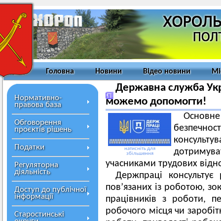
Головна
Новини
Відео новини
Мі
Державна служба Укр
Нормативно-
можемо допомогти!
правова база
Основн
Обговорення
безпечн
проєктів рішень
консульту
Податки
натисніть для
дотриму
збільшення
учасниками трудових відн
Регуляторна
діяльність
Держпраці консультує 
пов’язаних із роботою, зо
Доступ до публічної
інформації
працівників з роботи, п
робочого місця чи заробіт
Старостинські