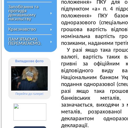
положення» ПКУ для об’
Запобігання та
підпунктом «а» п. 4 підр
протидія
домашньому
положення» ПКУ баз
насильству
одноразового (спеціальн
Краєзнавство
грошова вартість відпо
номінальна вартість гр
ПАМ’ЯТАЄМО.
позиками, наданими треті
ПЕРЕМАГАЄМО.
У разі якщо така грошо
валюті, вартість таких 
Випадкове фото
гривні за офіційним 
відповідного виду ва
Національним банком Укр
подання одноразової (спец
разі якщо така грошов
Перейти до галереї
банківських металів,
зазначається, виходячи з 
металів, розраховано
декларантом одноразов
декларації.