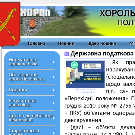
Головна
Новини
Відео новини
Мі
Державна податкова
Нормативно-
Як пра
правова база
нарахув
Обговорення
(спеціаль
проєктів рішень
щодо вал
Податки
натисніть для
п.п. «а» 
збільшення
«Перехідні положення» П
Регуляторна
діяльність
грудня 2010 року № 2755-V
– ПКУ) об’єктами однораз
Доступ до публічної
інформації
декларування
(далі – об’єкти декл
Старостинські