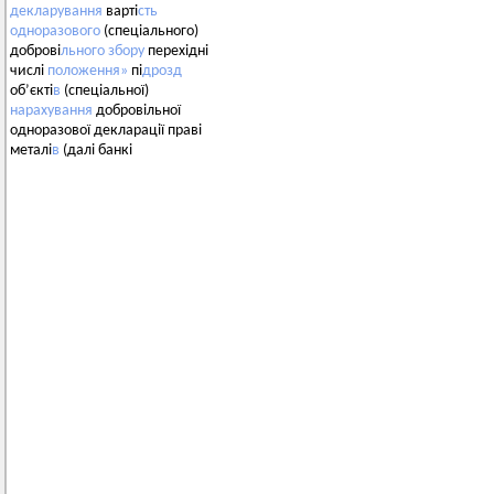
декларування
варті
сть
одноразового
(спеціального)
доброві
льного
збору
перехідні
числі
положення»
пі
дрозд
об’єкті
в
(спеціальної)
нарахування
добровільної
одноразової декларації праві
металі
в
(далі банкі