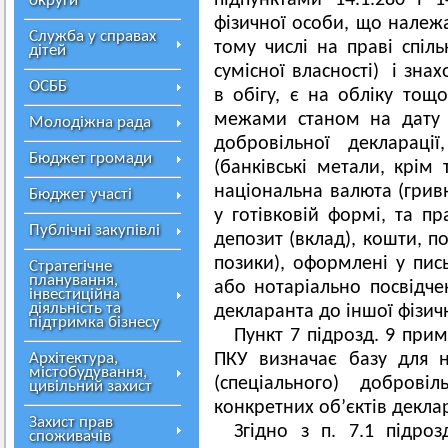
підпунктами 14.1.280 і 1
округи
фізичної особи, що належа
Служба у справах
тому числі на праві спіль
дітей
сумісної власності) і зна
ОСББ
в обігу, є на обліку тощо
межами станом на дату п
Молодіжна рада
добровільної деклараці
Бюджет громади
(банківські метали, крім
національна валюта (гривн
Бюджет участі
у готівковій формі, та п
Публічні закупівлі
депозит (вклад), кошти, п
позики), оформлені у пи
Стратегічне
планування,
або нотаріально посвідче
інвестиційна
діяльність та
декларанта до іншої фізич
підтримка бізнесу
Пункт 7 підрозд. 9 прим
Архітектура,
ПКУ визначає базу для 
містобудування,
(спеціального) доброві
цивільний захист
конкретних об’єктів декла
Захист прав
Згідно з п. 7.1 підро
споживачів