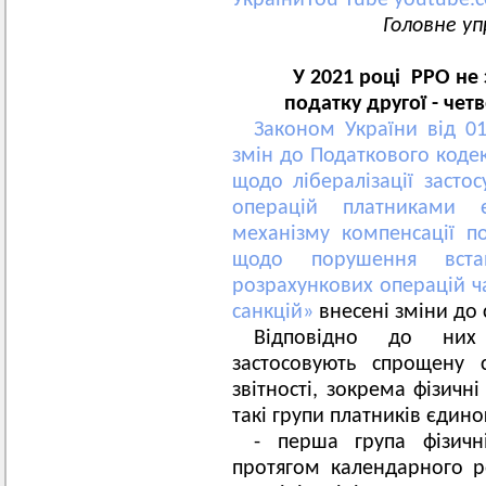
УкраїниYou Tube
youtube.
Головне уп
У 2021 році РРО не
податку другої - чет
Законом України від 0
змін до Податкового кодек
щодо лібералізації засто
операцій платниками 
механізму компенсації п
щодо порушення вста
розрахункових операцій ч
санкцій»
внесені зміни до с
Відповідно до них 
застосовують спрощену 
звітності, зокрема фізичн
такі групи платників єдино
- перша група фізичн
протягом календарного 