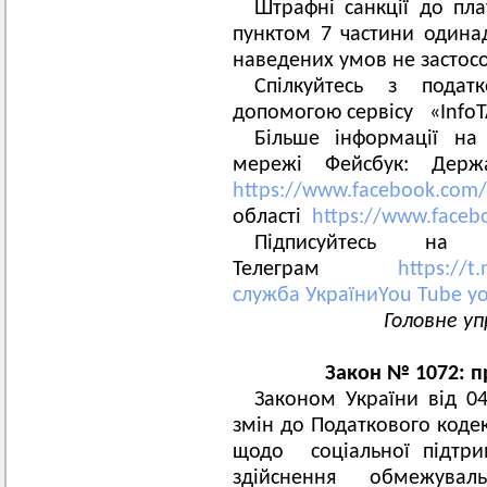
Штрафні санкції до пла
пунктом 7 частини одинад
наведених умов не застос
Спілкуйтесь з пода
допомогою сервісу «Info
Більше інформації на 
мережі Фейсбук: Держ
https://www.facebook.com/
області
https://www.faceb
Підписуйтесь на
Телеграм
https://t
служба УкраїниYou Tube
y
Головне уп
Закон № 1072: п
Законом України від 0
змін до Податкового кодек
щодо соціальної підтри
здійснення обмежуваль