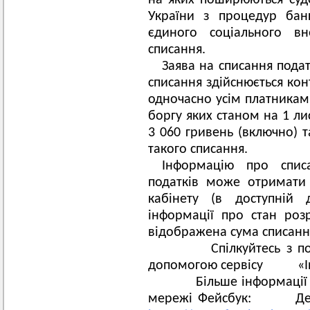
на яких поширюються суд
України з процедур банк
єдиного соціального вн
списання.
Заява на списання подат
списання здійснюється к
одночасно усім платникам 
боргу яких станом на 1 л
3 060 гривень (включно) 
такого списання.
Інформацію про спис
податків може отримати 
кабінету (в доступній 
інформації про стан розр
відображена сума списанн
Спілкуйтесь з пода
допомогою сервісу «I
Більше інформації на 
мережі Фейсбук: Держ