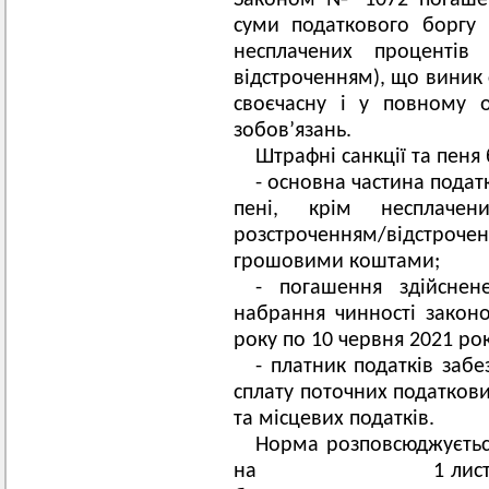
Законом № 1072 погаше
суми податкового боргу 
несплачених процентів 
відстроченням), що виник 
своєчасну і у повному о
зобов’язань.
Штрафні санкції та пеня 
- основна частина подат
пені, крім несплачен
розстроченням/відстроче
грошовими коштами;
- погашення здійснен
набрання чинності закон
року по 10 червня 2021 рок
- платник податків забе
сплату поточних податкови
та місцевих податків.
Норма розповсюджується
на 1 листопада 20