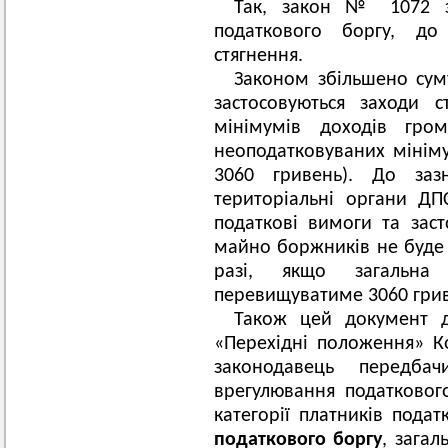
Так, закон № 1072 з
податкового боргу, до
стягнення.
Законом збільшено суму
застосовуються заходи 
мінімумів доходів гро
неоподатковуваних мініму
3060 гривень). До заз
територіальні органи Д
податкові вимоги та заст
майно боржників не буде 
разі, якщо загальна
перевищуватиме 3060 грив
Також цей документ д
«Перехідні положення» К
законодавець передбач
врегулювання податковог
категорії платників пода
податкового боргу
, загал