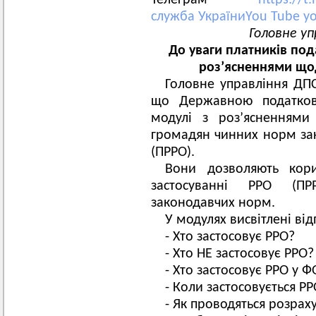
Телеграм
https://t
служба УкраїниYou Tube
y
Головне уп
До уваги платників под
роз’ясненнями що
Головне управління ДПС
що Державною податков
модулі з роз’ясненнями
громадян чинних норм за
(ПРРО).
Вони дозволяють кор
застосуванні РРО (П
законодавчих норм.
У модулях висвітлені від
- Хто застосовує РРО?
- Хто НЕ застосовує РРО?
- Хто застосовує РРО у 
- Коли застосовується Р
- Як проводяться розрах