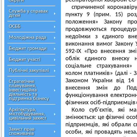
респіраторної хвороби COV
округи
спричиненої коронавір
Служба у справах
пункту 9 (прим. 15) розд
дітей
положення» Закону пр
ОСББ
продовжуються процедур
недоїмки з єдиного вне
Молодіжна рада
виконання вимог Закону 
Бюджет громади
592-IX «Про внесення зм
облік єдиного внеску н
Бюджет участі
соціальне страхування»
Публічні закупівлі
колом платників» (далі - 
Законом України від 14
Стратегічне
планування,
внесення змін до Под
інвестиційна
діяльність та
функціонування електрон
підтримка бізнесу
фізичних осіб-підприємців
Архітектура,
Коло суб’єктів, які 
містобудування,
змінюється: це фізичні осо
цивільний захист
підприємців, які обрали 
Захист прав
особи, які провадять неза
споживачів