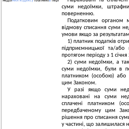
Нараховані та сплачені
недої
мки
кодексу
платникі
в
пері
суми недоїмки, штрафни
поверненню.
Податковим органом 
відмову списання суми нед
умови якщо за результатам
1) платник податків отр
підприємницької та/або 
протягом періоду з 1 січня
2) суми недоїмки, а та
суми недоїмки, були в п
платником (особою) або 
цим Законом.
У разі якщо суми нед
нараховані на суми нед
сплачені платником (ос
передбаченому цим Зак
рішення про списання суми
у частині, що залишилася 