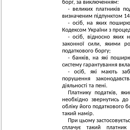
борг, за виключенням:
- великих платників по
визначеним підпунктом 14.1
- осіб, на яких поширю
Кодексом України з процед
- осіб, відносно яких 
законної сили, якими ро
податкового боргу;
- банків, на які поши
систему гарантування вклад
- осіб, які мають заб
порушення законодавств
діяльності та пені.
Платнику податків, як
необхідно звернутись д
обліку його податкового б
такий намір.
При цьому застосовуєтьс
сплачує такий платник