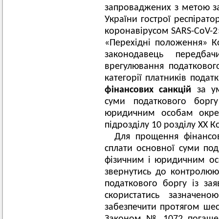
запроваджених з метою з
України гострої респірато
коронавірусом SARS-CoV-2»
«Перехідні положення» К
законодавець передбач
врегулювання податковог
категорії платників подат
фінансових санкцій
за ум
суми податкового боргу
юридичним особам окрем
підрозділу 10 розділу ХХ К
Для прощення фінансо
сплати основної суми под
фізичним і юридичним ос
звернутись до контролюю
податкового боргу із за
скористатись зазнач
забезпечити протягом шес