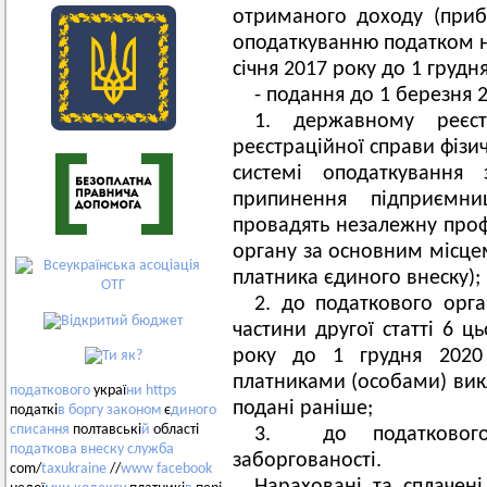
отриманого доходу (прибут
оподаткуванню податком на
січня 2017 року до 1 грудн
- подання до 1 березня 2
1. державному реєс
реєстраційної справи фізи
системі оподаткування
припинення підприємниц
провадять незалежну профе
органу за основним місцем
платника єдиного внеску);
2. до податкового орга
частини другої статті 6 ц
року до 1 грудня 2020 
платниками (особами) вик
податкового
украї
ни
https
подані раніше;
податкі
в
боргу
законом
є
диного
списання
полтавські
й
області
3. до податкового
податкова
внеску
служба
заборгованості.
com/
taxukraine
//
www
facebook