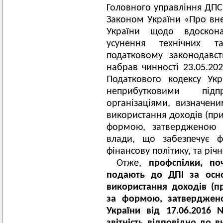
Головного управління ДПС 
Законом України «Про вне
України щодо вдосконал
усунення технічних т
податковому законодавст
набрав чинності 23.05.202
Податкового кодексу Ук
неприбутковими під
організаціями, визначени
використання доходів (при
формою, затвердженою 
влади, що забезпечує ф
фінансову політику, та річн
Отже,
профспілки, по
подають до ДПІ за осно
використання доходів (пр
за формою, затверджено
України від 17.06.2016