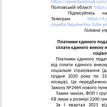
https://www.facebook.com/
Полтавській області
https
Підписуйтесь на
Телеграм
https://t
служба УкраїниYou Tube
y
Головне уп
Платники єдиного подат
сплати єдиного внеску 
соціал
Платники єдиного податк
від сплати єдиного внеск
соціальне страхування (д
грудня 2020 року по 31
місяців). Це передбачен
Закону №2464 нового пункт
Таким чином, ФОП І груп
ЄВ лише у розмірі 2200 гри
За I квартал 2021 ві