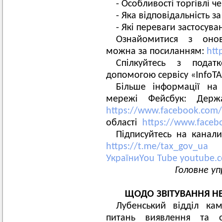
- Особливості торгівлі че
- Яка відповідальність 
- Які переваги застосува
Ознайомитися з оно
можна за посиланням:
htt
Спілкуйтесь з пода
допомогою сервісу «Info
Більше інформації на 
мережі Фейсбук: Держ
https://www.facebook.com/
області
https://www.faceb
Підписуйтесь на кан
https://t.me/tax_gov_ua
УкраїниYou Tube
youtube.
Головне уп
ЩОДО ЗВІТУВАННЯ Н
Лубенський відділ ка
питань виявлення та о