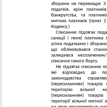
зборами не перевищує 3 
податків, крім платник
банкрутства, та платни
митних платежів (пункт 2 
Кодексу.)
Списанню підлягає пода
санкції і пеня) платника 
усіма податками і зборами
що обліковувався стан
залишився несплачени
списання такого боргу.
Не підлягає списанню по
які відповідно до по
законодавства справл
(пересиланням) товарів
територію вільної 
(пересиланням) товарів
території вільної митної 