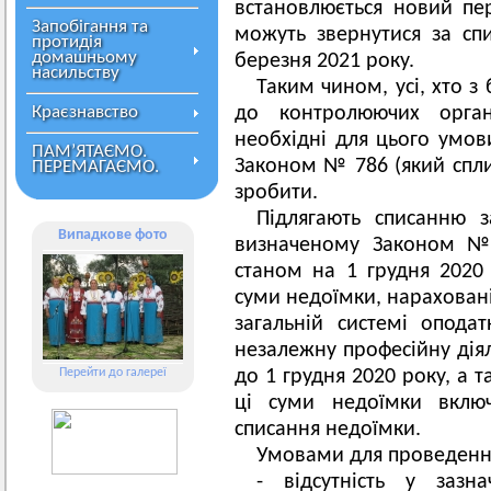
встановлюється новий пер
Запобігання та
можуть звернутися за с
протидія
домашньому
березня 2021 року.
насильству
Таким чином, усі, хто з
Краєзнавство
до контролюючих орга
необхідні для цього умов
ПАМ’ЯТАЄМО.
Законом № 786 (який спли
ПЕРЕМАГАЄМО.
зробити.
Підлягають списанню 
Випадкове фото
визначеному Законом №10
станом на 1 грудня 2020
суми недоїмки, нарахован
загальній системі опода
незалежну професійну діяль
Перейти до галереї
до 1 грудня 2020 року, а 
ці суми недоїмки вклю
списання недоїмки.
Умовами для проведення
- відсутність у зазн