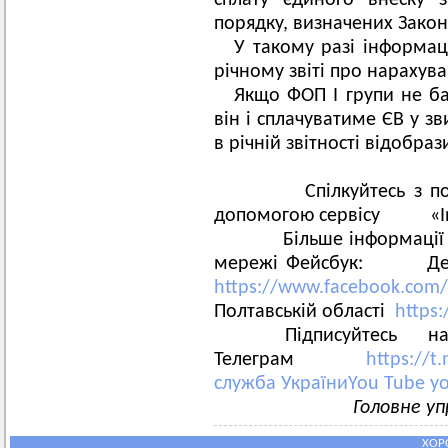
сплату єдиного внеску 
порядку, визначених Зак
У такому разі інформаці
річному звіті про нарахув
Якщо ФОП І групи не ба
він і сплачуватиме ЄВ у зв
в річній звітності відобраз
Спілкуйтесь з пода
допомогою сервісу «I
Більше інформації на 
мережі Фейсбук: Держ
https://www.facebook.com/
Полтавській області
https
Підписуйтесь на
Телеграм
https://t
служба УкраїниYou Tube
y
Головне уп
ХОР