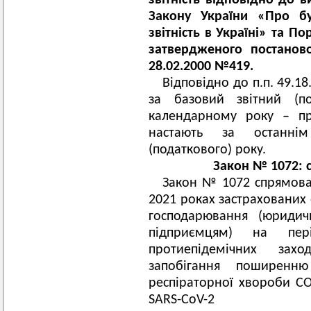
звітність відповідно до 
Закону України «Про бу
звітність в Україні» та П
затвердженого постаново
28.02.2000 №419.
Відповідно до п.п. 49.18.
за базовий звітний (п
календарному року – пр
настають за останні
(податкового) року.
Закон № 1072: 
Закон № 1072 спрямован
2021 роках застрахованих 
господарювання (юриди
підприємцям) на пер
протиепідемічних за
запобігання поширенню
респіраторної хвороби CO
SARS-CoV-2