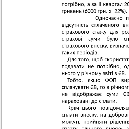
потрібно, а за II квартал 
гривень (6000 грн. х 22%).
Одночасно повідо
відсутність сплаченого в
страхового стажу для ро
страхові суми було сп
страхового внеску, визнач
таких періодів.
Для того, щоб скористат
подавати не потрібно, о
нього у річному звіті з ЄВ.
Тобто, якщо ФОП вир
сплачувати ЄВ, то в річному 
не відображає суми ЄВ
нараховані до сплати.
Крім цього повідомляє
сплати внеску, на добров
можуть прийняти рішенн