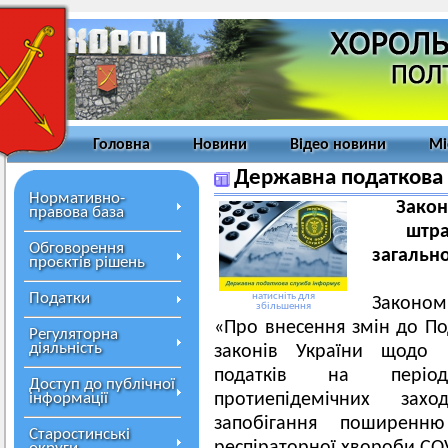
Головна
Новини
Відео новини
Мі
Державна податкова
Нормативно-
Закон
правова база
штра
Обговорення
загальн
проєктів рішень
Податки
натисніть для
Законом
збільшення
«Про внесення змін до По
Регуляторна
діяльність
законів України щодо 
податків на період
Доступ до публічної
інформації
протиепідемічних за
запобігання поширенню
Старостинські