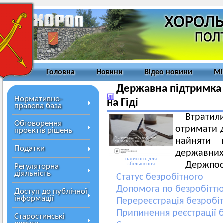
Головна
Новини
Відео новини
Мі
Державна підтримка д
Нормативно-
на Гіді
правова база
Втратил
Обговорення
отримати 
проєктів рішень
найняти 
Податки
державних 
натисніть для
Держпосл
збільшення
Регуляторна
діяльність
Статус безробітного
Допомога по безробітт
Доступ до публічної
інформації
Перереєстрація безробіт
Припинення реєстрації 
Старостинські