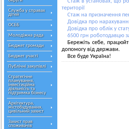
округи
Стаж в установах, що р
території
Служба у справах
дітей
Стаж на призначення пен
Довідка про нарахуванн
ОСББ
Довідка про облік у стат
Молодіжна рада
6500 грн роботодавцю з
Бережіть себе, працюйт
Бюджет громади
допомогу від держави.
Бюджет участі
Все буде Україна!
Публічні закупівлі
Стратегічне
планування,
інвестиційна
діяльність та
підтримка бізнесу
Архітектура,
містобудування,
цивільний захист
Захист прав
споживачів