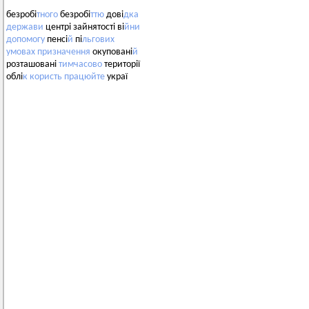
безробі
тного
безробі
ттю
дові
дка
держави
центрі зайнятості ві
йни
допомогу
пенсі
й
пі
льгових
умовах
призначення
окуповані
й
розташовані
тимчасово
території
облі
к
користь
працюйте
украї