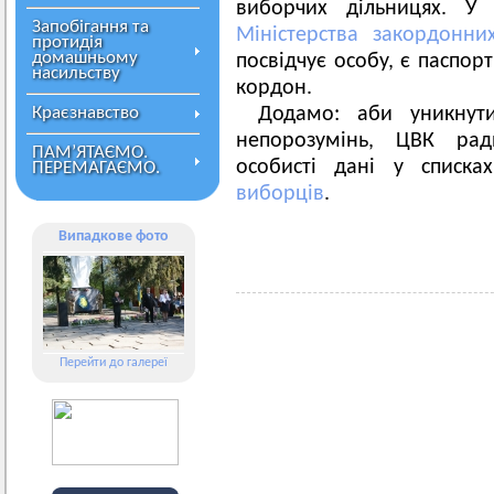
виборчих дільницях. У
Запобігання та
Міністерства закордонни
протидія
домашньому
посвідчує особу, є паспор
насильству
кордон.
Краєзнавство
Додамо: аби уникнут
непорозумінь, ЦВК ради
ПАМ’ЯТАЄМО.
особисті дані у списк
ПЕРЕМАГАЄМО.
виборців
.
Випадкове фото
Перейти до галереї