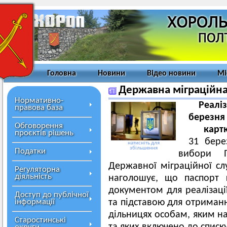
Головна
Новини
Відео новини
Мі
Державна міграційна
Нормативно-
Реаліз
правова база
березня 
Обговорення
карт
проєктів рішень
31 бере
натисніть для
збільшення
Податки
вибори П
Державної міграційної сл
Регуляторна
діяльність
наголошує, що паспорт 
документом для реалізаці
Доступ до публічної
інформації
та підставою для отриман
дільницях особам, яким на
Старостинські