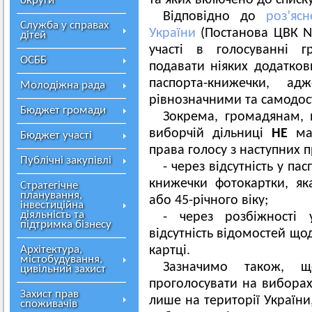
та яких включено до списк
округи
Відповідно до
роз’яс
Служба у справах
України
(Постанова ЦВК № 
дітей
участі в голосуванні 
ОСББ
подавати ніяких додатков
паспорта-книжечки, 
Молодіжна рада
рівнозначними та самодос
Бюджет громади
Зокрема, громадянам, 
виборчій дільниці
НЕ
маю
Бюджет участі
права голосу з наступних 
Публічні закупівлі
- через відсутність у па
книжечки фотокартки, як
Стратегічне
планування,
або 45-річного віку;
інвестиційна
діяльність та
- через розбіжності
підтримка бізнесу
відсутність відомостей що
Архітектура,
картці.
містобудування,
Зазначимо також, щ
цивільний захист
проголосувати на виборах
Захист прав
лише на території України
споживачів