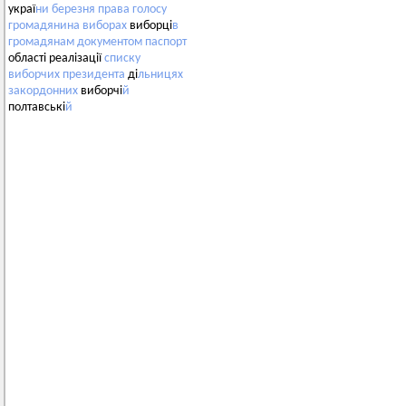
украї
ни
березня
права
голосу
громадянина
виборах
виборці
в
громадянам
документом
паспорт
області реалізації
списку
виборчих
президента
ді
льницях
закордонних
виборчі
й
полтавські
й