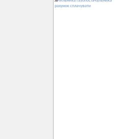
лі
чильника
газопостачальника
рахунок
сплачувати