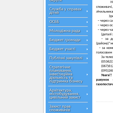
округи
Незале
споживачі,
Служба у справах
лічильника 
дітей
Зробит
– через са
ОСББ
– через ос
– через чат
Молодіжна рада
(деталі
– за д
Бюджет громади
(району)*н
– за номе
Бюджет участі
голосовим 
За теле
Публічні закупівлі
(05362)
(067)61
Стратегічне
планування,
(095)26
інвестиційна
Увага!!
діяльність та
рахунок 
підтримка бізнесу
газопоста
Архітектура,
містобудування,
цивільний захист
Захист прав
споживачів