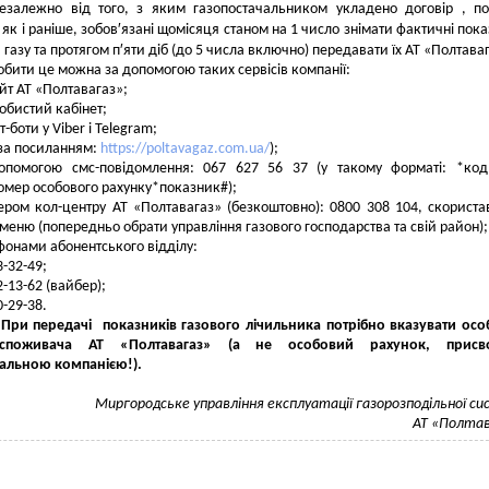
жно від того, з яким газопостачальником укладено договір , поб
 як і раніше, зобов′язані щомісяця станом на 1 число знімати фактичні пок
газу та протягом п′яти діб (до 5 числа включно) передавати їх АТ «Полтава
и це можна за допомогою таких сервісів компанії:
йт АТ «Полтавагаз»;
обистий кабінет;
-боти у Viber і Telegram;
 за посиланням:
https://poltavagaz.com.ua/
);
опомогою смс-повідомлення: 067 627 56 37 (у такому форматі: *код
омер особового рахунку*показник#);
ром кол-центру АТ «Полтавагаз» (безкоштовно): 0800 308 104, скорист
меню (попередньо обрати управління газового господарства та свій район);
фонами абонентського відділу:
3-32-49;
2-13-62 (вайбер);
0-29-38.
 При передачі показників газового лічильника
потрібно вказувати ос
споживача АТ «Полтавагаз» (а не особовий рахунок, присв
чальною компанією!).
Миргородське управління експлуатації газорозподільної с
АТ «Полтав