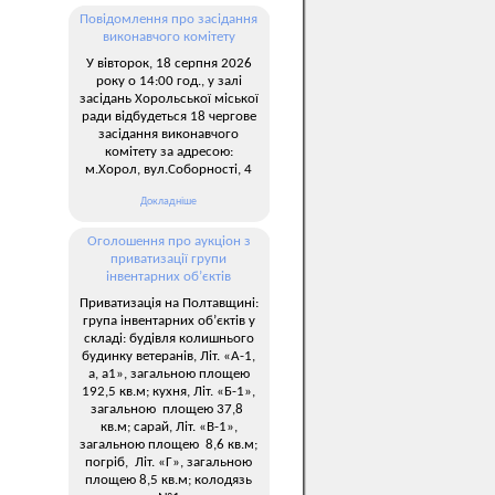
Повідомлення про засідання
виконавчого комітету
У вівторок, 18 серпня 2026
року о 14:00 год., у залі
засідань Хорольської міської
ради відбудеться 18 чергове
засідання виконавчого
комітету за адресою:
м.Хорол, вул.Соборності, 4
Докладніше
Оголошення про аукціон з
приватизації групи
інвентарних об’єктів
Приватизація на Полтавщині:
група інвентарних об’єктів у
складі: будівля колишнього
будинку ветеранів, Літ. «А-1,
а, а1», загальною площею
192,5 кв.м; кухня, Літ. «Б-1»,
загальною площею 37,8
кв.м; сарай, Літ. «В-1»,
загальною площею 8,6 кв.м;
погріб, Літ. «Г», загальною
площею 8,5 кв.м; колодязь