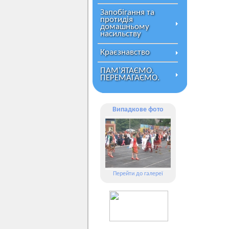
Запобігання та
протидія
домашньому
насильству
Краєзнавство
ПАМ’ЯТАЄМО.
ПЕРЕМАГАЄМО.
Випадкове фото
Перейти до галереї