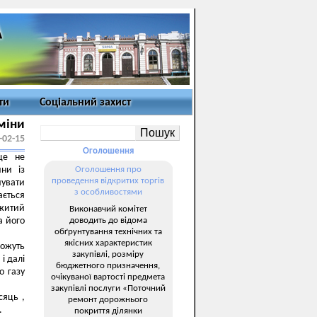
ти
Соціальний захист
зміни
-02-15
Оголошення
це не
ини із
Оголошення про
проведення відкритих торгів
чувати
з особливостями
ається
ожитий
Виконавчий комітет
доводить до відома
а його
обґрунтування технічних та
якісних характеристик
можуть
закупівлі, розміру
і далі
бюджетного призначення,
о газу
очікуваної вартості предмета
закупівлі послуги «Поточний
сяць ,
ремонт дорожнього
.
покриття ділянки