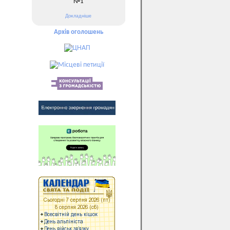
№1
Докладніше
Архів оголошень