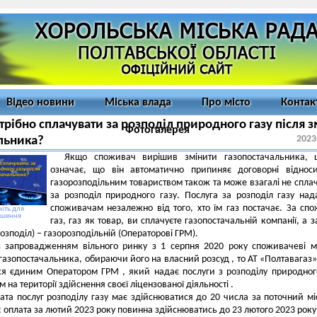
Відео новини
Міська влада
Про місто
Контак
трібно сплачувати за розподіл природного газу після 
Фотогалерея
2023
льника?
Якщо споживач вирішив змінити газопостачальника, 
означає, що він автоматично припиняє договорні віднос
газорозподільним товариством також та може взагалі не спла
за розподіл природного газу. Послуга за розподіл газу над
споживачам незалежно від того, хто їм газ постачає. За сп
іть для
ьшення
газ, газ як товар, ви сплачуєте газопостачальній компанії, а з
озподіл) – газорозподільній (Операторові ГРМ).
з запровадженням вільного ринку з 1 серпня 2020 року споживачеві 
газопостачальника, обираючи його на власний розсуд , то АТ «Полтавагаз» 
ся єдиним Оператором ГРМ , який надає послуги з розподілу природног
на території здійснення своєї ліцензованої діяльності .
послуг розподілу газу має здійснюватися до 20 числа за поточний мі
 оплата за лютий 2023 року повинна здійснюватись до 23 лютого 2023 року