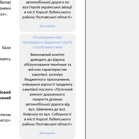
автомобільної дороги по
утові
вул.Героїв української авіації
азники
в місті Хоролі Лубенського
газ».
району Полтавської області»
Докладніше
Оголошення про
проведення відкритих торгів
з особливостями
 бази
Виконавчий комітет
авшись
доводить до відома
обґрунтування технічних та
якісних характеристик
закупівлі, розміру
бюджетного призначення,
очікуваної вартості предмета
закупівлі послуги «Поточний
обовий
ремонт дорожнього
оєний
покриття ділянки
автомобільної дороги від
вул. Шевченка до вул.
Київська по вул. Соборності
истеми
в місті Хоролі Лубенського
агаз»
району Полтавської області»
Докладніше