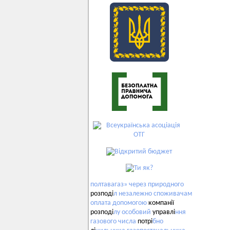
полтавагаз»
через
природного
розподі
л
незалежно
споживачам
оплата
допомогою
компанії
розподі
лу
особовий
управлі
ння
газового
числа
потрі
бно