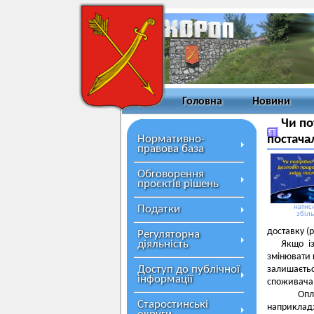
Головна
Новини
Чи по
Нормативно-
постача
правова база
Обговорення
проєктів рішень
Податки
натисн
збіл
доставку (р
Регуляторна
діяльність
Якщо і
змінювати 
Доступ до публічної
залишаєть
інформації
споживачам 
Оплата 
Старостинські
наприклад: