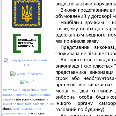
види, показники поруше
Виклик представника вик
обумовлений у договорі м
Найбільш зручним і н
заяви, яку необхідно заре
одержанням вхідного ном
яка прийняла заяву.
Представник виконав
споживача не пізніше стро
Акт-претензія складає
виконавця і скріплюється 
представника виконавця
строк або необґрунтова
претензії він вважаєтьс
послуг
виконавця
споживача
менш як два споживачі,
житлово-комунальних
споживач
виборна особа будинков
надання
правової споживачі
в
іншого органу самоорг
захист
заявою
false
забезпечення
відпові
дно
представника
головний по будинку).
допомоги
послуги
житлово-