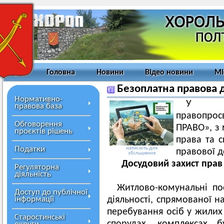
Головна
Новини
Відео новини
Мі
Безоплатна правова 
Нормативно-
У рам
правова база
правопро
Обговорення
ПРАВО», з
проєктів рішень
права та с
Податки
натисніть для
правової д
збільшення
Досудовий захист пра
Регуляторна
діяльність
Житлово-комунальні пос
Доступ до публічної
інформації
діяльності, спрямованої 
перебування осіб у жилих
Старостинські