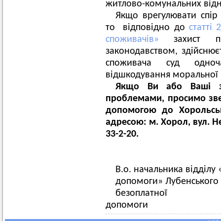
житлово-комунальних відн
Якщо врегулювати спір
то відповідно до
статті 
споживачів»
захист пра
законодавством, здійснює
споживача суд одно
відшкодування моральної 
Якщо Ви або Ваші з
проблемами, просимо зв
допомогою до Хорольсь
адресою: м. Хорол, вул. Не
33-2-20.
В.о. начальника відділу
допомоги» Лубенського 
безоплатної 
допомоги Н