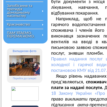
бути документи з місця
Запобігання та
лікування, навчання, 
протидія
домашньому
відбування покарання.
насильству
Наприклад, щоб не п
Краєзнавство
гарячого водопостачання
споживача і членів його с
ПАМ’ЯТАЄМО.
виконавця зазначених п
ПЕРЕМАГАЄМО.
вентилів на вводі в кв
письмовою заявою спожив
Випадкове фото
послуг, знявши пломби.
Правил надання послуг ц
холодної і гарячої вод
постановою КМУ від 21.07.
Якщо рівень надаваних
Перейти до галереї
пред’являються,
споживач
плати за надані послуги.
Д
18 Закону України «Про 
право викликати предста
підписання акта-претенз