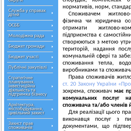
спорудах, комплексах б
округи
нормативів, норм, стандарт
Служба у справах
Споживачем житлово-
дітей
фізична чи юридична ос
ОСББ
отримати житлово-ко
підприємства є самостійн
Молодіжна рада
створюються з метою утр
Бюджет громади
територій, надання посл
комунальній сфері та заб
Бюджет участі
споживання тепла, водо
Публічні закупівлі
виробниками та споживача
Права споживачів житло
Стратегічне
планування,
ст. 20 Закону України «Пр
інвестиційна
діяльність та
зокрема, споживач
має пр
підтримка бізнесу
комунальних послуг на
Архітектура,
споживача та/або членів йо
містобудування,
Для реалізації цього пр
цивільний захист
виконавця послуг з п
Захист прав
документами, що підтвер
споживачів