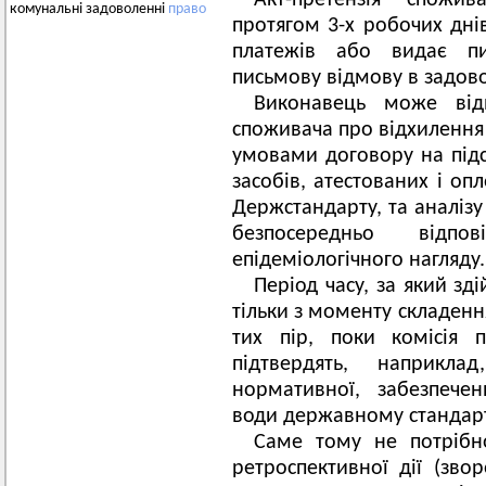
Акт-претензія спожи
комунальні задоволенні
право
протягом 3-х робочих дні
платежів або видає пи
письмову відмову в задово
Виконавець може від
споживача про відхилення 
умовами договору на підс
засобів, атестованих і о
Держстандарту, та аналізу 
безпосередньо відпо
епідеміологічного нагляду.
Період часу, за який зд
тільки з моменту складення
тих пір, поки комісія 
підтвердять, наприкл
нормативної, забезпечен
води державному стандарт
Саме тому не потрібн
ретроспективної дії (звор