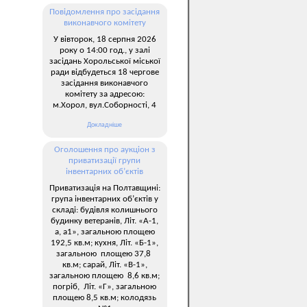
Повідомлення про засідання
виконавчого комітету
У вівторок, 18 серпня 2026
року о 14:00 год., у залі
засідань Хорольської міської
ради відбудеться 18 чергове
засідання виконавчого
комітету за адресою:
м.Хорол, вул.Соборності, 4
Докладніше
Оголошення про аукціон з
приватизації групи
інвентарних об’єктів
Приватизація на Полтавщині:
група інвентарних об’єктів у
складі: будівля колишнього
будинку ветеранів, Літ. «А-1,
а, а1», загальною площею
192,5 кв.м; кухня, Літ. «Б-1»,
загальною площею 37,8
кв.м; сарай, Літ. «В-1»,
загальною площею 8,6 кв.м;
погріб, Літ. «Г», загальною
площею 8,5 кв.м; колодязь