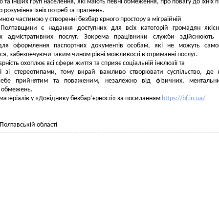
ю та інших груп населення, які мають певні обмеження, про повагу до їхніх п
ро розуміння їхніх потреб та прагнень.
мною частиною у створенні безбар'єрного простору в міграійній
 Полтавщини є надання доступних для всіх категорій громадян якіс
х адмістративних послуг. Зокрема працівники служби здійснюють в
ля оформлення паспортних документів особам, які не можуть самос
ся, забезпечуючи таким чином рівні можливості в отриманні послуг.
єрність охоплює всі сфери життя та сприяє соціальній інклюзії та
бі зі стереотипами, тому вкрай важливо створювати суспільство, де
себе прийнятим та поваженим, незалежно від фізичних, ментальн
 обмежень.
матеріалів у «Довіднику безбар’єрності» за посиланням
https://bf.in.ua/
Полтавській області