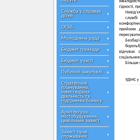
округи
інвалідніст
гідності, п
Служба у справах
Невід'є
дітей
службі
комфортни
ОСББ
прийоми д
пересувати
Молодіжна рада
Безбар'
бороть
Бюджет громади
відчуває 
соціальних
Бюджет участі
Більше 
Публічні закупівлі
УДМС у 
Стратегічне
планування,
інвестиційна
діяльність та
підтримка бізнесу
Архітектура,
містобудування,
цивільний захист
Захист прав
споживачів