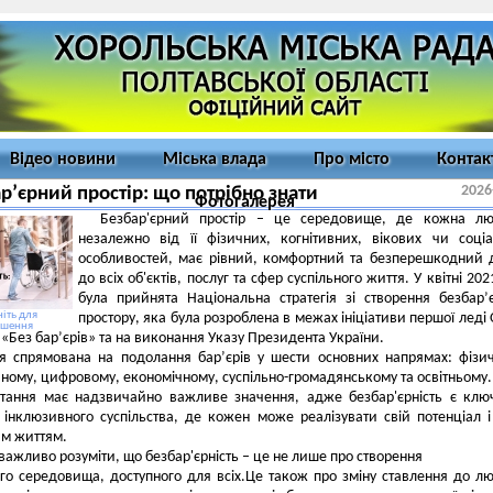
Відео новини
Міська влада
Про місто
Контак
2026
р’єрний простір: що потрібно знати
Фотогалерея
Безбар'єрний простір – це середовище, де кожна лю
незалежно від її фізичних, когнітивних, вікових чи соці
особливостей, має рівний, комфортний та безперешкодний 
до всіх об'єктів, послуг та сфер суспільного життя. У квітні 202
була прийнята Національна стратегія зі створення безбар’
іть для
простору, яка була розроблена в межах ініціативи першої леді
ьшення
 «Без бар’єрів» та на виконання Указу Президента України.
ія спрямована на подолання барʼєрів у шести основних напрямах: фізи
ному, цифровому, економічному, суспільно-громадянському та освітньому.
итання має надзвичайно важливе значення, адже безбар'єрність є кл
інклюзивного суспільства, де кожен може реалізувати свій потенціал 
им життям.
важливо розуміти, що безбар'єрність – це не лише про створення
го середовища, доступного для всіх.Це також про зміну ставлення до л