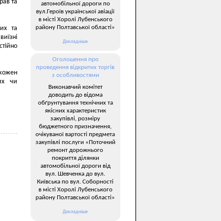
рав та
автомобільної дороги по
вул.Героїв української авіації
в місті Хоролі Лубенського
району Полтавської області»
них та
иїзні
Докладніше
тійно
Оголошення про
проведення відкритих торгів
 кожен
з особливостями
их чи
Виконавчий комітет
доводить до відома
обґрунтування технічних та
якісних характеристик
закупівлі, розміру
бюджетного призначення,
очікуваної вартості предмета
закупівлі послуги «Поточний
ремонт дорожнього
покриття ділянки
автомобільної дороги від
вул. Шевченка до вул.
Київська по вул. Соборності
в місті Хоролі Лубенського
району Полтавської області»
Докладніше