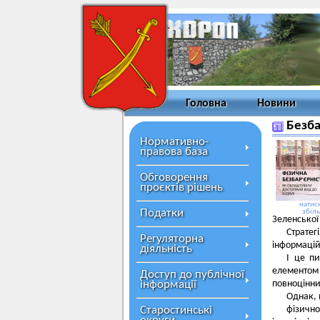
Головна
Новини
Безба
Нормативно-
правова база
Обговорення
проєктів рішень
натисн
Податки
збіл
Зеленської
Стратег
Регуляторна
інформацій
діяльність
І це п
елементом 
Доступ до публічної
інформації
повноцінн
Однак, 
Старостинські
фізично