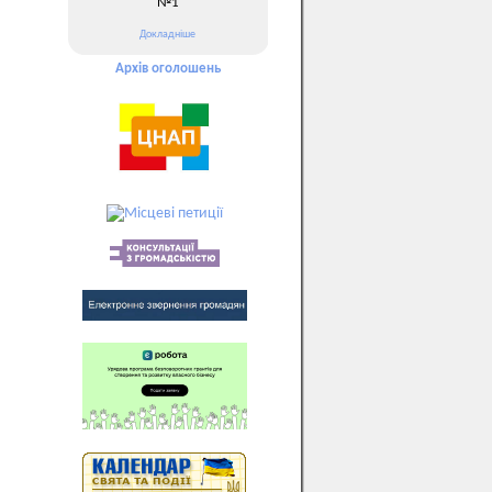
№1
Докладніше
Архів оголошень