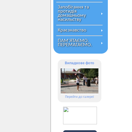
Запобігання та
протидія
домашньому
насильству
Краєзнавство
ПАМ’ЯТАЄМО.
ПЕРЕМАГАЄМО.
Випадкове фото
Перейти до галереї