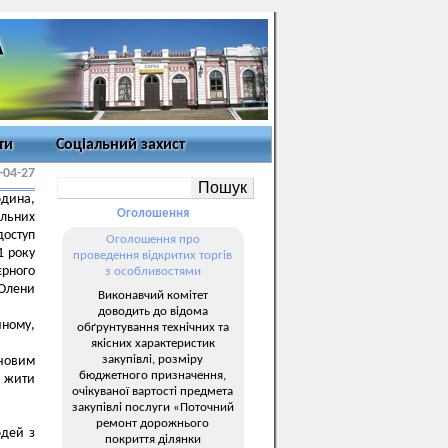
ти
Соціальний захист
-04-27
дина,
Оголошення
альних
доступ
Оголошення про
1 року
проведення відкритих торгів
єрного
з особливостями
 Олени
Виконавчий комітет
доводить до відома
чному,
обґрунтування технічних та
якісних характеристик
закупівлі, розміру
ючовим
бюджетного призначення,
і жити
очікуваної вартості предмета
закупівлі послуги «Поточний
ремонт дорожнього
юдей з
покриття ділянки