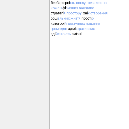
безбар'єрні
сть
послуг
незалежно
кожен
фі
зичних
важливо
стратегі
я
простору
їхні
х
створення
соці
альних
життя
прості
р
категорі
й
доступних
надання
громадян
адмі
стративних
зді
йснюють
виїзні