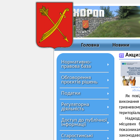
Головна
Новини
Акциз
Нормативно-
правова база
Обговорення
проєктів рішень
натисн
збіл
Податки
Як пов
виконання 
Регуляторна
гривневому
діяльність
територіал
Надход
Доступ до публічної
інформації
місцевих 
показникам
Старостинські
законодав