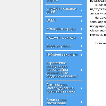
округи
реалізовани
В Голов
Служба у справах
надходжен
дітей
легальну р
Нагаду
ОСББ
законодавс
продукцію,
Молодіжна рада
фіскально
можна за 
Бюджет громади
Головне
Бюджет участі
Публічні закупівлі
Стратегічне
планування,
інвестиційна
діяльність та
підтримка бізнесу
Архітектура,
містобудування,
цивільний захист
Захист прав
споживачів