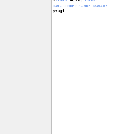
мі
сцевих
територі
альних
полтавщини
ві
дсотки
продажу
роздрі