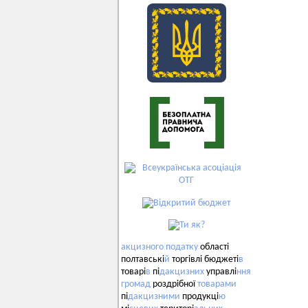
акцизного
податку
області
полтавські
й
торгівлі бюджеті
в
товарі
в
пі
дакцизних
управлі
ння
громад
роздрібної
товарами
пі
дакцизними
продукці
ю