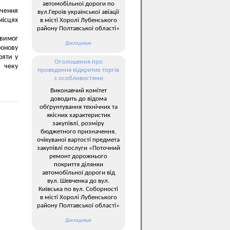
автомобільної дороги по
ечення
вул.Героїв української авіації
ісцях
в місті Хоролі Лубенського
району Полтавської області»
 вимог
Докладніше
тюнову
ряти у
Оголошення про
ь чеку
проведення відкритих торгів
з особливостями
Виконавчий комітет
доводить до відома
обґрунтування технічних та
якісних характеристик
закупівлі, розміру
бюджетного призначення,
очікуваної вартості предмета
закупівлі послуги «Поточний
ремонт дорожнього
покриття ділянки
автомобільної дороги від
вул. Шевченка до вул.
Київська по вул. Соборності
в місті Хоролі Лубенського
району Полтавської області»
Докладніше