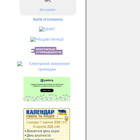
№1
Докладніше
Архів оголошень