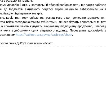
х в роздрібній торгівлі.
ному управлінні ДПС у Полтавській області повідомляють, що задля забезп
ь до бюджетів акцизного податку вкрай важливо забезпечити на м
еалізацію підакцизних товарів.
ємо, керівники територіальних громад мають контролювати дотримання
тва всіма господарюючими суб’єктами, які реалізують алкогольну та тю
 а споживачі мають купувати марковану підакцизну продукцію, і переві
му чеку відображену суму акцизного податку. Перевірити достовірніст
посиланням
https://cabinet.tax.gov.ua/cashregs/check
.
 управління ДПС у Полтавській області