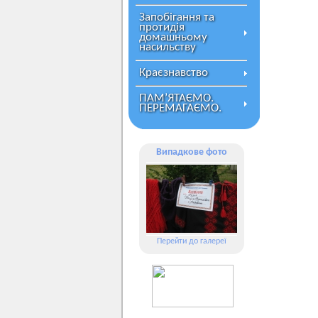
Запобігання та
протидія
домашньому
насильству
Краєзнавство
ПАМ’ЯТАЄМО.
ПЕРЕМАГАЄМО.
Випадкове фото
Перейти до галереї