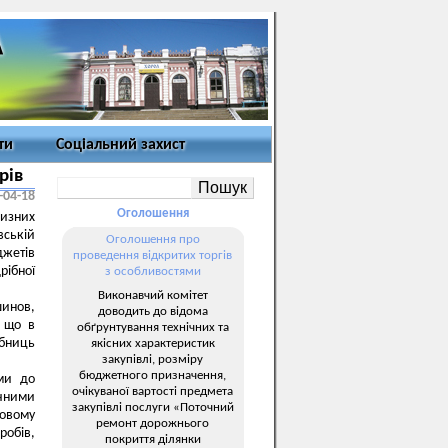
ти
Соціальний захист
рів
-04-18
Оголошення
цизних
вській
Оголошення про
жетів
проведення відкритих торгів
рібної
з особливостями
Виконавчий комітет
шинов,
доводить до відома
, що в
обґрунтування технічних та
рбниць
якісних характеристик
закупівлі, розміру
бюджетного призначення,
ами до
очікуваної вартості предмета
ічними
закупівлі послуги «Поточний
ковому
ремонт дорожнього
робів,
покриття ділянки