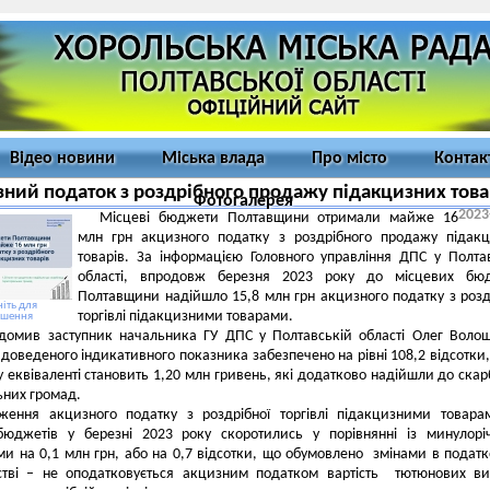
Відео новини
Міська влада
Про місто
Контак
ний податок з роздрібного продажу підакцизних това
Фотогалерея
2023
Місцеві бюджети Полтавщини отримали майже 16
млн грн акцизного податку з роздрібного продажу підак
товарів. За інформацією Головного управління ДПС у Полта
області, впродовж березня 2023 року до місцевих бюд
Полтавщини надійшло 15,8 млн грн акцизного податку з розд
іть для
торгівлі підакцизними товарами.
ьшення
ідомив заступник начальника ГУ ДПС у Полтавській області Олег Воло
доведеного індикативного показника забезпечено на рівні 108,2 відсотки
 еквіваленті становить 1,20 млн гривень, які додатково надійшли до ска
ьних громад.
ження акцизного податку з роздрібної торгівлі підакцизними товар
бюджетів у березні 2023 року скоротились у порівнянні із минулор
и на 0,1 млн грн, або на 0,7 відсотки, що обумовлено змінами в подат
стві – не оподатковується акцизним податком вартість тютюнових ви