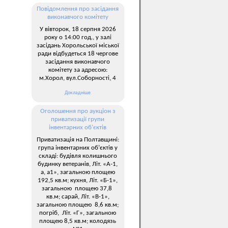
Повідомлення про засідання
виконавчого комітету
У вівторок, 18 серпня 2026
року о 14:00 год., у залі
засідань Хорольської міської
ради відбудеться 18 чергове
засідання виконавчого
комітету за адресою:
м.Хорол, вул.Соборності, 4
Докладніше
Оголошення про аукціон з
приватизації групи
інвентарних об’єктів
Приватизація на Полтавщині:
група інвентарних об’єктів у
складі: будівля колишнього
будинку ветеранів, Літ. «А-1,
а, а1», загальною площею
192,5 кв.м; кухня, Літ. «Б-1»,
загальною площею 37,8
кв.м; сарай, Літ. «В-1»,
загальною площею 8,6 кв.м;
погріб, Літ. «Г», загальною
площею 8,5 кв.м; колодязь