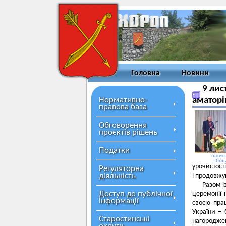
Головна
Новини
9 лис
Нормативно-
аматорі
правова база
Обговорення
проєктів рішень
Податки
натисн
збіл
урочистост
Регуляторна
діяльність
і продовжу
Разом і
Доступ до публічної
церемонії 
інформації
своєю пра
України – 
Старостинські
нагороджен