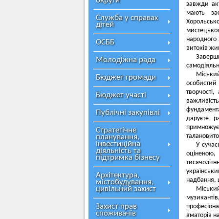
округи
завжди акт
мають зас
Служба у справах
Хорольсько
дітей
мистецько
народного 
ОСББ
витоків жи
Заверш
Молодіжна рада
самодіяльно
Міський
Бюджет громади
особистий 
творчості,
Бюджет участі
важливість
фундамента
Публічні закупівлі
даруєте р
примножуєт
Стратегічне
талановито
планування,
інвестиційна
У сучас
діяльність та
оціненою,
підтримка бізнесу
тисячолітн
українськи
Архітектура,
надбання, 
містобудування,
цивільний захист
Міський
музиканті
Захист прав
професіона
споживачів
аматорів н