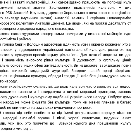
ивні і завзяті культармійці, які самовіддано працюють на поприщі куль
лужені почесні звання Заслужених працівників культури, – дир
го РБК Анатолій Крутько, директор Хорольського початкового спеціалізо
го закладу (музичної школи) Анатолій Темник і керівник Новоаврамів
хорового колективу Анатолій Демент. Це люди, які на протязі десятиліть ст
вотворного джерела народного мистецтва.
илося свято чудовими концертними номерами у виконанні майстрів худ
сті міста і району.
 голова Сергій Волошин адресував вдячність усім і окремо кожному, хто 
внесок у відродження української національної культури, розвиток на
 активну культурно-просвітницьку діяльність. Для кожної людини ви до
 і значимість високого рівня культури й духовності, їх суспільну цінні
льну основу інших сфер життєдіяльності. Ви надихаєте, заряджаєте пози
адість широкій глядацькій аудиторії. Завдяки вашій праці зберігаю
ься національна культура, обряди і традиції, які є безцінним духовним с
го народу.
ному українському суспільстві, де роль культури часто виявляється недос
 важливо визначити і стверджувати високі моральні принципи, заснов
ьому духовному і культурному надбанні українського народу. Побутує дум
й народ не може існувати без культури, тому ми маємо плекати її багато
щоб не опинитися на задвірках культурного прогресу.
 голова від себе особисто та від імені депутатського корпусу вітає сол
в, народні ансамблі музики і пісні, хорові колективи, ведучих, амат
лів, усіх тих, хто причетні до Всеукраїнського дня працівників культ
ародного мистецтв.