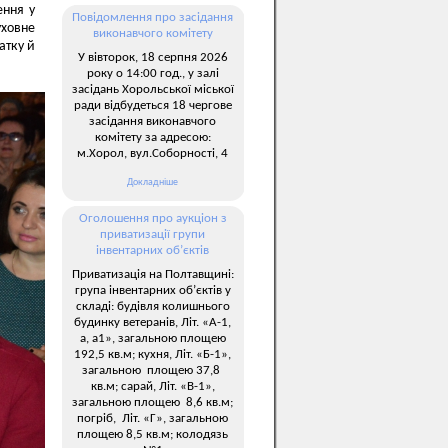
ення у
Повідомлення про засідання
ховне
виконавчого комітету
атку й
У вівторок, 18 серпня 2026
року о 14:00 год., у залі
засідань Хорольської міської
ради відбудеться 18 чергове
засідання виконавчого
комітету за адресою:
м.Хорол, вул.Соборності, 4
Докладніше
Оголошення про аукціон з
приватизації групи
інвентарних об’єктів
Приватизація на Полтавщині:
група інвентарних об’єктів у
складі: будівля колишнього
будинку ветеранів, Літ. «А-1,
а, а1», загальною площею
192,5 кв.м; кухня, Літ. «Б-1»,
загальною площею 37,8
кв.м; сарай, Літ. «В-1»,
загальною площею 8,6 кв.м;
погріб, Літ. «Г», загальною
площею 8,5 кв.м; колодязь