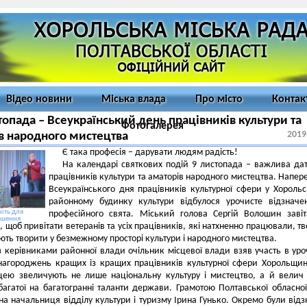
Відео новини
Міська влада
Про місто
Контак
топада – Всеукраїнський день працівників культури та
Фотогалерея
2019
в народного мистецтва
Є така професія – дарувати людям радість!
На календарі святкових подій 9 листопада – важлива да
працівників культури та аматорів народного мистецтва. Напер
Всеукраїнського дня працівників культурної сфери у Хороль
районному будинку культури відбулося урочисте відзначе
іть для
професійного свята. Міський голова Сергій Волошин заві
ьшення
і, щоб привітати ветеранів та усіх працівників, які натхненно працювали, т
ють творити у безмежному просторі культури і народного мистецтва.
з керівниками районної влади очільник місцевої влади взяв участь в уро
нагороджень кращих із кращих працівників культурної сфери Хорольщин
цею звеличують не лише національну культуру і мистецтво, а й велич
багатої на багатогранні таланти держави. Грамотою Полтавської обласно
а начальниця відділу культури і туризму Ірина Гунько. Окремо були відз