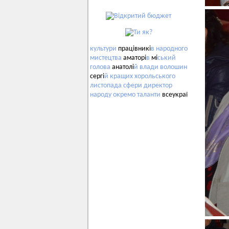
культури
працівникі
в
народного
мистецтва
аматорі
в
мі
ський
голова
анатолі
й
влади
волошин
сергі
й
кращих
хорольського
листопада
сфери
директор
народу
окремо
таланти
всеукраї