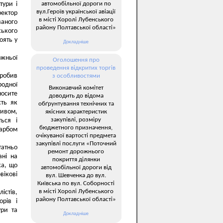
автомобільної дороги по
тури і
вул.Героїв української авіації
ектор
в місті Хоролі Лубенського
ваного
району Полтавської області»
ського
оять у
Докладніше
ожньої
Оголошення про
проведення відкритих торгів
зробив
з особливостями
родної
Виконавчий комітет
носите
доводить до відома
сть як
обґрунтування технічних та
тивом,
якісних характеристик
закупівлі, розміру
ться і
бюджетного призначення,
карбом
очікуваної вартості предмета
закупівлі послуги «Поточний
татньо
ремонт дорожнього
ані на
покриття ділянки
ка, що
автомобільної дороги від
вікові
вул. Шевченка до вул.
Київська по вул. Соборності
в місті Хоролі Лубенського
істів,
району Полтавської області»
орів і
ури та
Докладніше