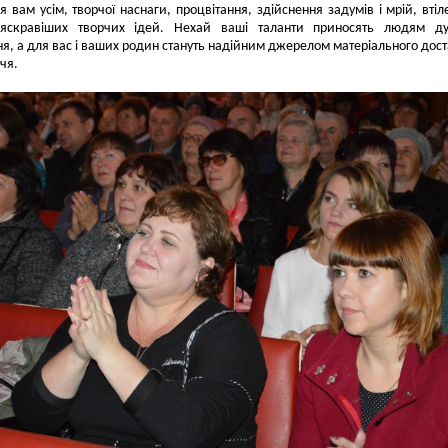
я вам усім, творчої наснаги, процвітання, здійснення задумів і мрій, втіл
яскравіших творчих ідей. Нехай ваші таланти приносять людям ду
я, а для вас і ваших родин стануть надійним джерелом матеріального дост
чя.