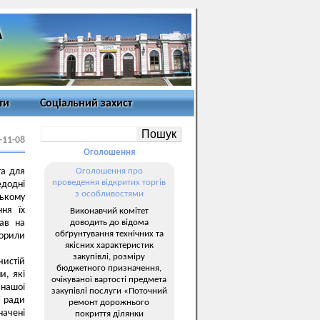
ти
Соціальний захист
-11-08
Оголошення
та для
Оголошення про
проведення відкритих торгів
едодні
з особливостями
ському
ння їх
Виконавчий комітет
доводить до відома
тав на
обґрунтування технічних та
ворили
якісних характеристик
закупівлі, розміру
чистій
бюджетного призначення,
и, які
очікуваної вартості предмета
 нашої
закупівлі послуги «Поточний
ї ради
ремонт дорожнього
начені
покриття ділянки