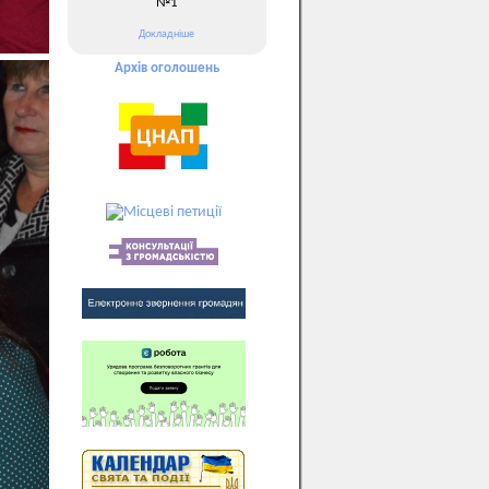
№1
Докладніше
Архів оголошень