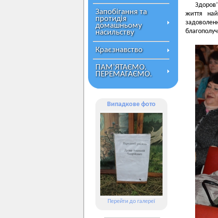
Здоров’
Запобігання та
життя най
протидія
задоволенн
домашньому
благополуч
насильству
Краєзнавство
ПАМ’ЯТАЄМО.
ПЕРЕМАГАЄМО.
Випадкове фото
Перейти до галереї