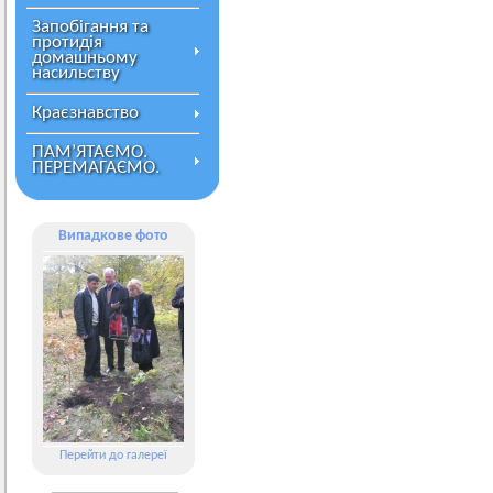
Запобігання та
протидія
домашньому
насильству
Краєзнавство
ПАМ’ЯТАЄМО.
ПЕРЕМАГАЄМО.
Випадкове фото
Перейти до галереї