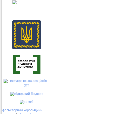
фольклорний
хорольщини