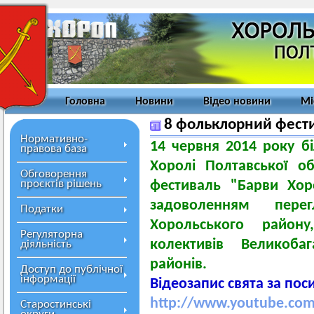
Головна
Новини
Відео новини
Мі
8 фольклорний фест
Нормативно-
14 червня 2014 року бі
правова база
Хоролі Полтавської о
Обговорення
проєктів рішень
фестиваль "Барви Хор
задоволенням перег
Податки
Хорольського район
Регуляторна
колективів Великоба
діяльність
районів.
Доступ до публічної
інформації
Відеозапис свята за по
http://www.youtube.co
Старостинські