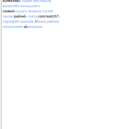
колективі
в
барви
фестиваль
великобагачанського
семені
вського
творчих
гостей
також
районі
в
свята
com/watch?
v
cvgmqtbfv
youtube
//
www
району
посиланням
ві
деозапис