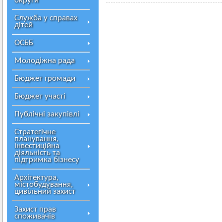
округи
Служба у справах
дітей
ОСББ
Молодіжна рада
Бюджет громади
Бюджет участі
Публічні закупівлі
Стратегічне
планування,
інвестиційна
діяльність та
підтримка бізнесу
Архітектура,
містобудування,
цивільний захист
Захист прав
споживачів