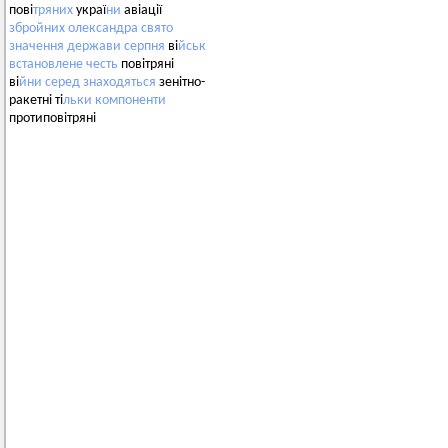
пові
тряних
украї
ни
авіації
збройних
олександра
свято
значення
держави
серпня
ві
йськ
встановлене
честь
повітряні
ві
йни
серед
знаходяться
зенітно-
ракетні ті
льки
компоненти
протиповітряні