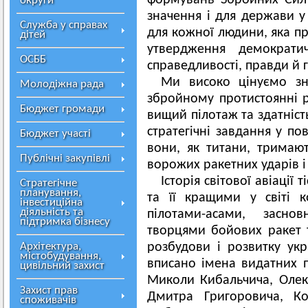
формувань Збройних Сил
округи
значення і для держави у 
Служба у справах
для кожної людини, яка пр
дітей
утвердження демократи
ОСББ
справедливості, правди й г
Ми високо цінуємо зн
Молодіжна рада
збройному протистоянні р
Бюджет громади
вищий пілотаж та здатніс
стратегічні завдання у п
Бюджет участі
вони, як титани, тримаю
Публічні закупівлі
ворожих ракетних ударів і
Історія світової авіації
Стратегічне
планування,
та її кращими у світі к
інвестиційна
діяльність та
пілотами-асами, заснов
підтримка бізнесу
творцями бойових ракет т
Архітектура,
розбудови і розвитку укр
містобудування,
вписано імена видатних 
цивільний захист
Миколи Кибальчича, Олекс
Захист прав
Дмитра Григоровича, Ко
споживачів