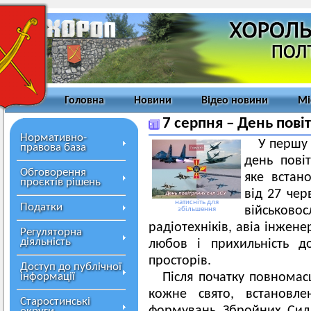
Головна
Новини
Відео новини
Мі
7 серпня – День пові
Нормативно-
У першу 
правова база
день пові
Обговорення
яке встан
проєктів рішень
від 27 чер
натисніть для
Податки
військовос
збільшення
радіотехніків, авіа інженер
Регуляторна
діяльність
любов і прихильність д
просторів.
Доступ до публічної
інформації
Після початку повномасш
кожне свято, встановле
Старостинські