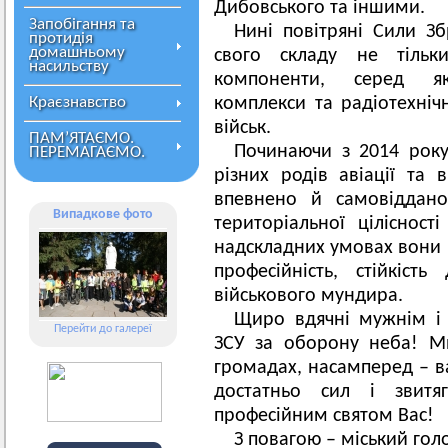
Дибовського та іншими.
Запобігання та
Нині повітряні Сили З
протидія
домашньому
свого складу не тільки
насильству
компоненти, серед яки
Краєзнавство
комплекси та радіотехнічн
військ.
ПАМ’ЯТАЄМО.
Починаючи з 2014 року 
ПЕРЕМАГАЄМО.
різних родів авіації та 
впевнено й самовіддано 
Випадкове фото
територіальної ціліснос
надскладних умовах вони
професійність, стійкість 
військового мундира.
Щиро вдячні мужнім і
Перейти до галереї
ЗСУ за оборону неба! М
громадах, насамперед – ва
достатньо сил і звит
професійним святом Вас!
З повагою – міський го