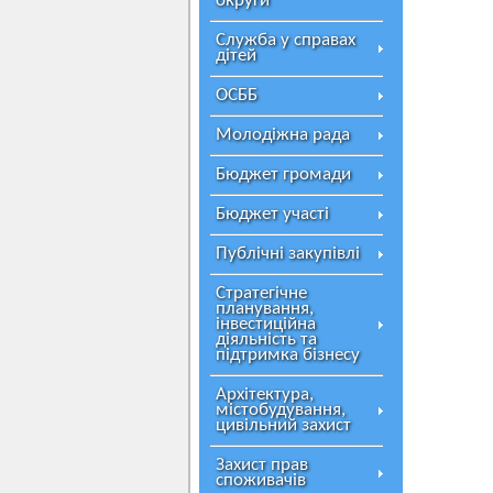
округи
Служба у справах
дітей
ОСББ
Молодіжна рада
Бюджет громади
Бюджет участі
Публічні закупівлі
Стратегічне
планування,
інвестиційна
діяльність та
підтримка бізнесу
Архітектура,
містобудування,
цивільний захист
Захист прав
споживачів