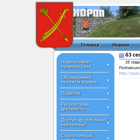
Головна
Новини
63 се
Нормативно-
26 груд
правова база
Полтавсько
http://you
Обговорення
проєктів рішень
Податки
Регуляторна
діяльність
Доступ до публічної
інформації
Старостинські