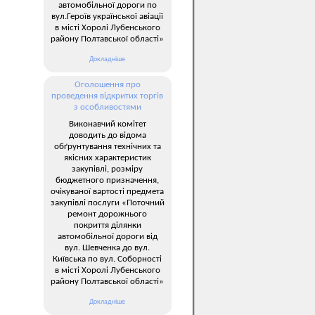
автомобільної дороги по
вул.Героїв української авіації
в місті Хоролі Лубенського
району Полтавської області»
Докладніше
Оголошення про
проведення відкритих торгів
з особливостями
Виконавчий комітет
доводить до відома
обґрунтування технічних та
якісних характеристик
закупівлі, розміру
бюджетного призначення,
очікуваної вартості предмета
закупівлі послуги «Поточний
ремонт дорожнього
покриття ділянки
автомобільної дороги від
вул. Шевченка до вул.
Київська по вул. Соборності
в місті Хоролі Лубенського
району Полтавської області»
Докладніше