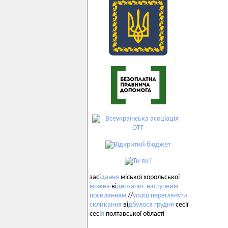
засі
дання
міської хорольської
можна
ві
деозапис
наступним
посиланням
//
youtu
переглянути
скликання
ві
дбулося
грудня
сесії
сесі
я
полтавської області