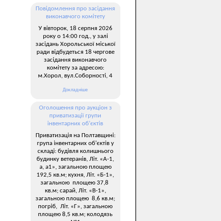
Повідомлення про засідання
виконавчого комітету
У вівторок, 18 серпня 2026
року о 14:00 год., у залі
засідань Хорольської міської
ради відбудеться 18 чергове
засідання виконавчого
комітету за адресою:
м.Хорол, вул.Соборності, 4
Докладніше
Оголошення про аукціон з
приватизації групи
інвентарних об’єктів
Приватизація на Полтавщині:
група інвентарних об’єктів у
складі: будівля колишнього
будинку ветеранів, Літ. «А-1,
а, а1», загальною площею
192,5 кв.м; кухня, Літ. «Б-1»,
загальною площею 37,8
кв.м; сарай, Літ. «В-1»,
загальною площею 8,6 кв.м;
погріб, Літ. «Г», загальною
площею 8,5 кв.м; колодязь