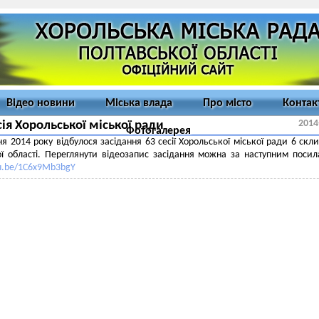
Відео новини
Міська влада
Про місто
Контак
2014
сія Хорольської міської ради
Фотогалерея
ня 2014 року відбулося засідання 63 сесії Хорольської міської ради 6 скл
ї області. Переглянути відеозапис засідання можна за наступним поси
tu.be/1C6x9Mb3bgY