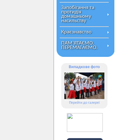
Запобігання та
протидія
домашньому
насильству
Краєзнавство
ПАМ’ЯТАЄМО.
ПЕРЕМАГАЄМО.
Випадкове фото
Перейти до галереї