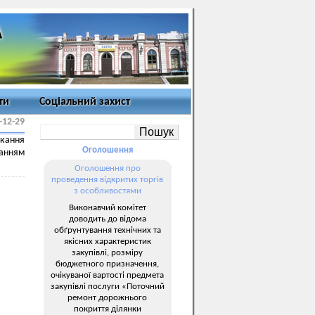
ти
Соціальний захист
-12-29
икання
Оголошення
ланням
Оголошення про
проведення відкритих торгів
з особливостями
Виконавчий комітет
доводить до відома
обґрунтування технічних та
якісних характеристик
закупівлі, розміру
бюджетного призначення,
очікуваної вартості предмета
закупівлі послуги «Поточний
ремонт дорожнього
покриття ділянки