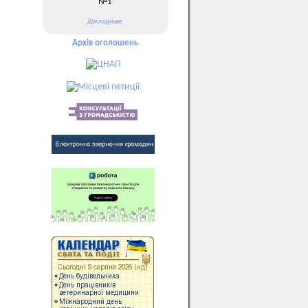
№1
Докладніше
Архів оголошень