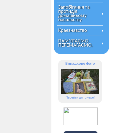
Запобігання та
протидія
домашньому
насильству
Краєзнавство
ПАМ’ЯТАЄМО.
ПЕРЕМАГАЄМО.
Випадкове фото
Перейти до галереї