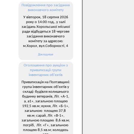
Повідомлення про засідання
виконавчого комітету
У вівторок, 18 серпня 2026
року о 14:00 год., у залі
засідань Хорольської міської
ради відбудеться 18 чергове
засідання виконавчого
комітету за адресою:
м.Хорол, вул.Соборності, 4
Докладніше
Оголошення про аукціон з
приватизації групи
інвентарних об’єктів
Приватизація на Полтавщині:
група інвентарних об’єктів у
складі: будівля колишнього
будинку ветеранів, Літ. «А-1,
а, а1», загальною площею
192,5 кв.м; кухня, Літ. «Б-1»,
загальною площею 37,8
кв.м; сарай, Літ. «В-1»,
загальною площею 8,6 кв.м;
погріб, Літ. «Г», загальною
площею 8,5 кв.м; колодязь