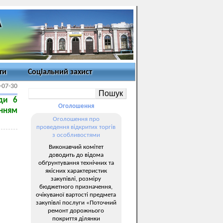
ти
Соціальний захист
-07-30
ади 6
Оголошення
анням
Оголошення про
проведення відкритих торгів
з особливостями
Виконавчий комітет
доводить до відома
обґрунтування технічних та
якісних характеристик
закупівлі, розміру
бюджетного призначення,
очікуваної вартості предмета
закупівлі послуги «Поточний
ремонт дорожнього
покриття ділянки