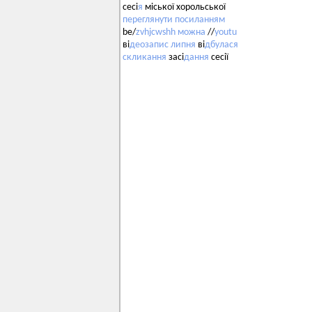
сесі
я
міської хорольської
переглянути
посиланням
be/
zvhjcwshh
можна
//
youtu
ві
деозапис
липня
ві
дбулася
скликання
засі
дання
сесії