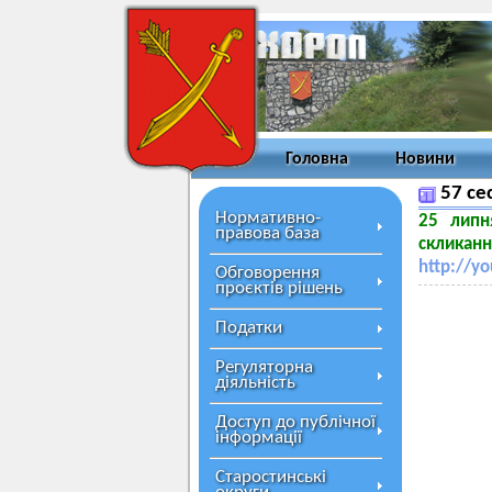
Головна
Новини
57 се
Нормативно-
25 липн
правова база
скликанн
http://y
Обговорення
проєктів рішень
Податки
Регуляторна
діяльність
Доступ до публічної
інформації
Старостинські