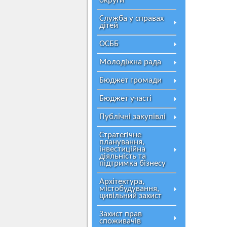
округи
Служба у справах
дітей
ОСББ
Молодіжна рада
Бюджет громади
Бюджет участі
Публічні закупівлі
Стратегічне
планування,
інвестиційна
діяльність та
підтримка бізнесу
Архітектура,
містобудування,
цивільний захист
Захист прав
споживачів