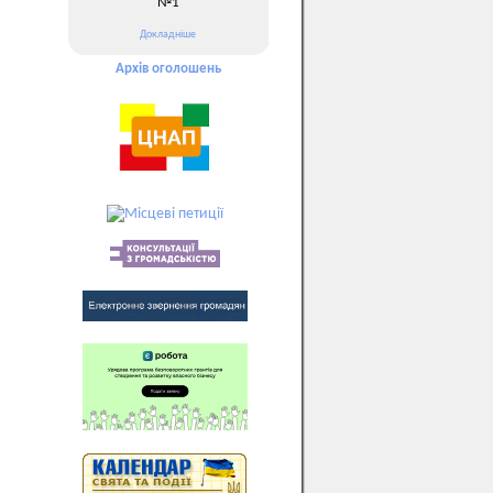
№1
Докладніше
Архів оголошень