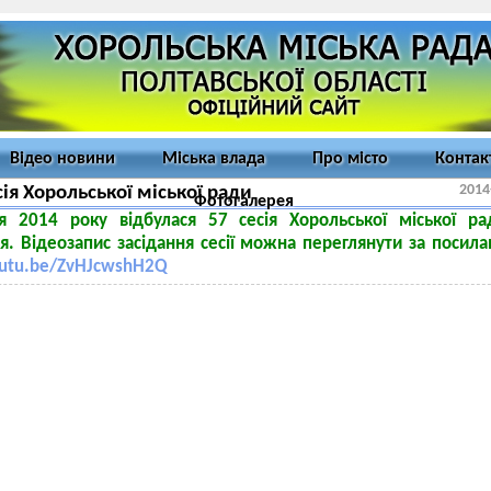
Відео новини
Міська влада
Про місто
Контак
2014
сія Хорольської міської ради
Фотогалерея
я 2014 року відбулася 57 сесія Хорольської міської р
я. Відеозапис засідання сесії можна переглянути за посил
outu.be/ZvHJcwshH2Q