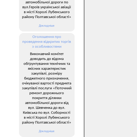
автомобільної дороги по
вул.Героїв української авіації
в місті Хоролі Лубенського
району Полтавської області»
Докладніше
Оголошення про
проведення відкритих торгів
з особливостями
Виконавчий комітет
доводить до відома
обґрунтування технічних та
якісних характеристик
закупівлі, розміру
бюджетного призначення,
очікуваної вартості предмета
закупівлі послуги «Поточний
ремонт дорожнього
покриття ділянки
автомобільної дороги від
вул. Шевченка до вул.
Київська по вул. Соборності
в місті Хоролі Лубенського
району Полтавської області»
Докладніше