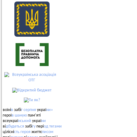
воїні
в
забі
г
серпня
украї
ни»
герої
в
шаную
пам’яті
всеукраї
нський
украї
ни
ві
дбудеться
забі
гу
пері
од
тегами
цілісні
сть
героя
життє
писом