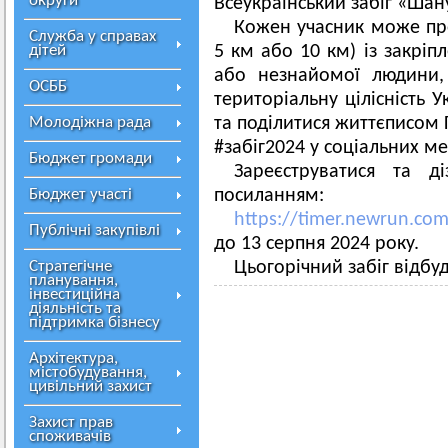
округи
Всеукраїнський забіг «Шану
Кожен учасник може про
Служба у справах
дітей
5 км або 10 км) із закрі
або незнайомої людини,
ОСББ
територіальну цілісність 
Молодіжна рада
та поділитися життєписом 
#забіг2024 у соціальних м
Бюджет громади
Зареєструватися та д
Бюджет участі
посиланням:
https://timer.newrun.co
Публічні закупівлі
до 13 серпня 2024 року.
Стратегічне
Цьогорічний забіг відбуд
планування,
інвестиційна
діяльність та
підтримка бізнесу
Архітектура,
містобудування,
цивільний захист
Захист прав
споживачів