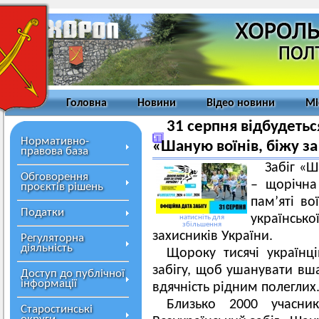
Головна
Новини
Відео новини
Мі
31 серпня відбудетьс
Нормативно-
«Шаную воїнів, біжу за
правова база
Забіг «Ш
Обговорення
– щорічна
проєктів рішень
пам’яті во
Податки
українсько
натисніть для
збільшення
захисників України.
Регуляторна
діяльність
Щороку тисячі українц
забігу, щоб ушанувати вш
Доступ до публічної
інформації
вдячність рідним полеглих
Близько 2000 учасни
Старостинські