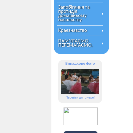
Запобігання та
протидія
домашньому
насильству
Краєзнавство
ПАМ’ЯТАЄМО.
ПЕРЕМАГАЄМО.
Випадкове фото
Перейти до галереї