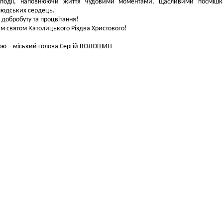
 події, наповнюючи життя чудовими моментами, щасливими посмішк
людських сердець.
 добробуту та процвітання!
лим святом Католицького Різдва Христового!
ою – міський голова Сергій ВОЛОШИН