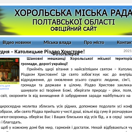
Відео новини
Міська влада
Про місто
Контак
2021
удня – Католицьке Різдво Христове!
Фотогалерея
Шановні
мешканці Хорольської міської територіа
громади, дорогі українці
!
Прийміть щирі вітання з найсвітлішим святом – Катол
Різдвом Христовим! Це свято зобов’язує нас до внутріш
відродження, до оновлення усього сущого: людини, сім’ї, 
громади та держави в цілому. Різдво Христове заклика
іть для
ьшення
шанувати всі творіння Божі, зберігати природу – ріки, поля,
світ, охороняти їх від винищення й забруднення заради майбутнього на
иросердна молитва зблизить усіх рідних, допоможе подолати усі конф
брази, аби свято Різдва прийшло у чисті душі, вільні від суму й розчаруван
нгел-охоронець оберігає Вас і Ваших близьких від усіх бід, а в серці зап
й і благодать.
щоб у кожному домі був мир, гармонія і достаток. Нехай відбуваються чу