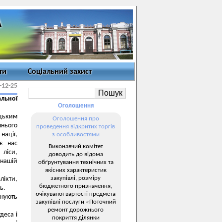
ти
Соціальний захист
-12-25
льної
Оголошення
ицьким
Оголошення про
нього
проведення відкритих торгів
нації,
з особливостями
є нас
Виконавчий комітет
 ліси,
доводить до відома
 нашій
обґрунтування технічних та
якісних характеристик
закупівлі, розміру
лікти,
бюджетного призначення,
ь.
очікуваної вартості предмета
анують
закупівлі послуги «Поточний
ремонт дорожнього
деса і
покриття ділянки