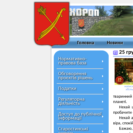
Головна
Новини
25 гр
Нормативно-
правова база
Обговорення
проєктів рішень
натисн
Податки
збіл
тваринний 
Регуляторна
планеті.
діяльність
Нехай щ
пробачити о
Доступ до публічної
інформації
Нехай а
віра, спокі
Старостинські
Бажаю, 