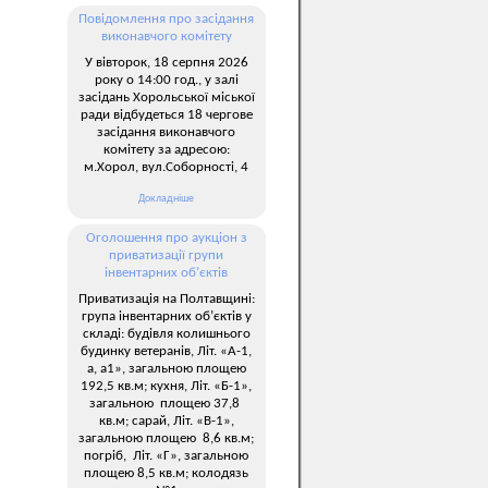
Повідомлення про засідання
виконавчого комітету
У вівторок, 18 серпня 2026
року о 14:00 год., у залі
засідань Хорольської міської
ради відбудеться 18 чергове
засідання виконавчого
комітету за адресою:
м.Хорол, вул.Соборності, 4
Докладніше
Оголошення про аукціон з
приватизації групи
інвентарних об’єктів
Приватизація на Полтавщині:
група інвентарних об’єктів у
складі: будівля колишнього
будинку ветеранів, Літ. «А-1,
а, а1», загальною площею
192,5 кв.м; кухня, Літ. «Б-1»,
загальною площею 37,8
кв.м; сарай, Літ. «В-1»,
загальною площею 8,6 кв.м;
погріб, Літ. «Г», загальною
площею 8,5 кв.м; колодязь