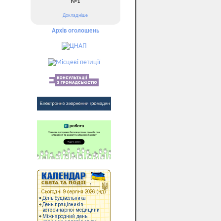
№1
Докладніше
Архів оголошень