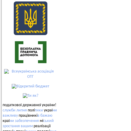
податкової державної україни!
служби
липня
полі
тики
украї
ни
важливу
працівникі
в
бажаю
краї
ни
забезпечення
мі
ський
зростання
вашим
реалізації