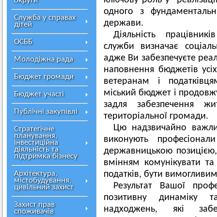
ключову роль у реалізації
округи
одного з фундаментальн
Служба у справах
держави.
дітей
Діяльність працівник
ОСББ
служби визначає соціальн
адже Ви забезпечуєте реал
Молодіжна рада
наповнення бюджетів усіх
Бюджет громади
ветеранам і податківц
міський бюджет і продовж
Бюджет участі
задля забезпечення жит
Публічні закупівлі
територіальної громади.
Цю надзвичайно важли
Стратегічне
планування,
виконують професіонал
інвестиційна
діяльність та
державницькою позицією,
підтримка бізнесу
вмінням комунікувати та
Архітектура,
податків, бути вимогливим
містобудування,
Результат Вашої проф
цивільний захист
позитивну динаміку т
Захист прав
надходжень, які забез
споживачів