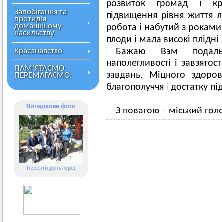
розвиток громад і кра
Запобігання та
підвищення рівня життя
протидія
домашньому
робота і набутий з роками
насильству
плоди і мала високі плідні
Краєзнавство
Бажаю Вам подальш
наполегливості і завзято
ПАМ’ЯТАЄМО.
завдань. Міцного здоро
ПЕРЕМАГАЄМО.
благополуччя і достатку п
Випадкове фото
З повагою – міський го
Перейти до галереї