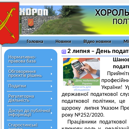
Головна
Новини
Відео новини
Мі
2 липня – День подат
Нормативно-
Шанов
правова база
подат
Обговорення
Приймі
проєктів рішень
професій
Податки
України! У
натисніть для
збільшення
державної податкової слу
Регуляторна
діяльність
податкової політики, це 
щороку липня Указом През
Доступ до публічної
інформації
року №252/2020.
Працівники податкової
Старостинські