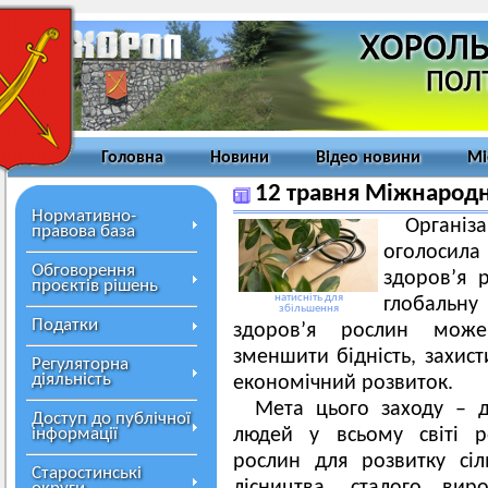
Головна
Новини
Відео новини
Мі
12 травня Міжнародн
Нормативно-
Органі
правова база
оголосил
Обговорення
здоров’я 
проєктів рішень
натисніть для
глобальну
збільшення
Податки
здоров’я рослин може
зменшити бідність, захист
Регуляторна
діяльність
економічний розвиток.
Мета цього заходу – 
Доступ до публічної
інформації
людей у всьому світі р
рослин для розвитку сіль
Старостинські