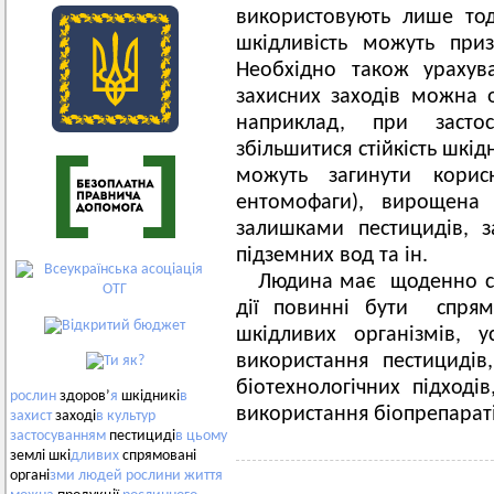
використовують лише тод
шкідливість можуть при
Необхідно також урахув
захисних заходів можна о
наприклад, при засто
збільшитися стійкість шкід
можуть загинути корисн
ентомофаги), вирощена с
залишками пестицидів, 
підземних вод та ін.
Людина має щоденно сто
дії повинні бути спрям
шкідливих організмів, у
використання пестицидів
біотехнологічних підході
рослин
здоров’
я
шкідникі
в
використання біопрепараті
захист
заході
в
культур
застосуванням
пестициді
в
цьому
землі шкі
дливих
спрямовані
органі
зми
людей
рослини
життя