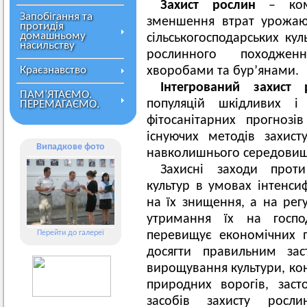
Захист рослин
– комп
Запобігання та
зменшення втрат урожаю
протидія
домашньому
сільськогосподарських кул
насильству
рослинного походжен
Краєзнавство
хворобами та бур’янами.
Інтегрований захист 
ПАМ’ЯТАЄМО.
популяцій шкідливих і
ПЕРЕМАГАЄМО.
фітосанітарних прогнозі
існуючих методів захис
Випадкове фото
навколишнього середовищ
Захисні заходи проти
культур в умовах інтенси
на їх знищення, а на рег
утримання їх на господ
Перейти до галереї
перевищує економічних п
досягти правильним зас
вирощування культури, кон
природних ворогів, заст
засобів захисту росл