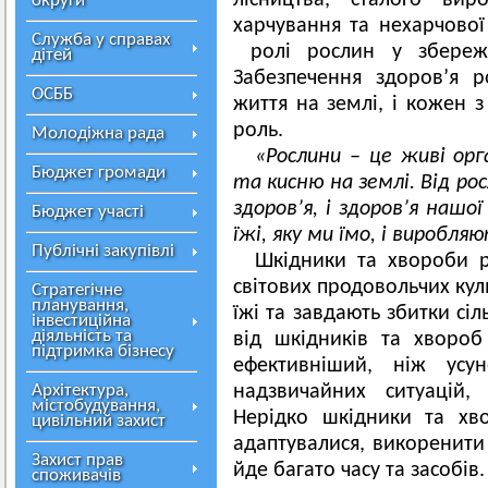
лісництва, сталого вир
округи
харчування та нехарчової
Служба у справах
ролі рослин у збереже
дітей
Забезпечення здоров’я 
ОСББ
життя на землі, і кожен з
роль.
Молодіжна рада
«Рослини – це живі ор
Бюджет громади
та кисню на землі. Від р
здоров’я, і здоров’я наш
Бюджет участі
їжі, яку ми їмо, і виробл
Публічні закупівлі
Шкідники та хвороби 
світових продовольчих кул
Стратегічне
планування,
їжі та завдають збитки сі
інвестиційна
діяльність та
від шкідників та хвороб
підтримка бізнесу
ефективніший, ніж усун
Архітектура,
надзвичайних ситуацій,
містобудування,
Нерідко шкідники та хв
цивільний захист
адаптувалися, викоренит
Захист прав
йде багато часу та засобів.
споживачів