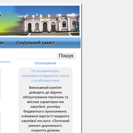
ти
Соціальний захист
Оголошення
Оголошення про
проведення відкритих торгів
з особливостями
Виконавчий комітет
доводить до відома
обґрунтування технічних та
якісних характеристик
закупівлі, розміру
бюджетного призначення,
очікуваної вартості предмета
закупівлі послуги «Поточний
ремонт дорожнього
покриття ділянки