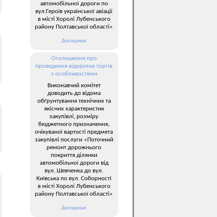
автомобільної дороги по
вул.Героїв української авіації
в місті Хоролі Лубенського
району Полтавської області»
Докладніше
Оголошення про
проведення відкритих торгів
з особливостями
Виконавчий комітет
доводить до відома
обґрунтування технічних та
якісних характеристик
закупівлі, розміру
бюджетного призначення,
очікуваної вартості предмета
закупівлі послуги «Поточний
ремонт дорожнього
покриття ділянки
автомобільної дороги від
вул. Шевченка до вул.
Київська по вул. Соборності
в місті Хоролі Лубенського
району Полтавської області»
Докладніше