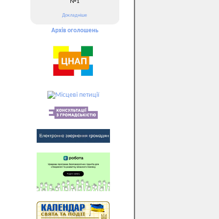
№1
Докладніше
Архів оголошень