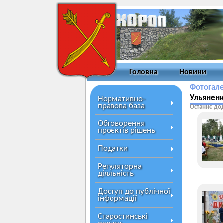
Головна
Новини
Фотогал
Ульяненк
Нормативно-
правова база
Останнє до
Обговорення
проєктів рішень
Податки
Регуляторна
діяльність
Доступ до публічної
інформації
Старостинські