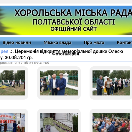
Відео новини
Міська влада
Про місто
Контак
ерея
.:. Церемонія відкриття меморіальної дошки Олесю
Фотогалерея
у, 30.08.2017р.
давання: 2017-08-31 09:40:46