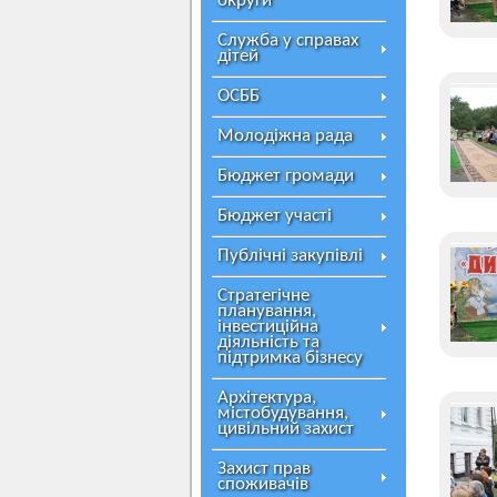
округи
Служба у справах
дітей
ОСББ
Молодіжна рада
Бюджет громади
Бюджет участі
Публічні закупівлі
Стратегічне
планування,
інвестиційна
діяльність та
підтримка бізнесу
Архітектура,
містобудування,
цивільний захист
Захист прав
споживачів