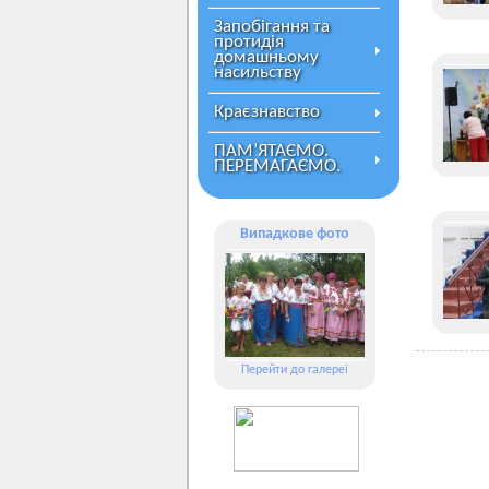
Запобігання та
протидія
домашньому
насильству
Краєзнавство
ПАМ’ЯТАЄМО.
ПЕРЕМАГАЄМО.
Випадкове фото
Перейти до галереї