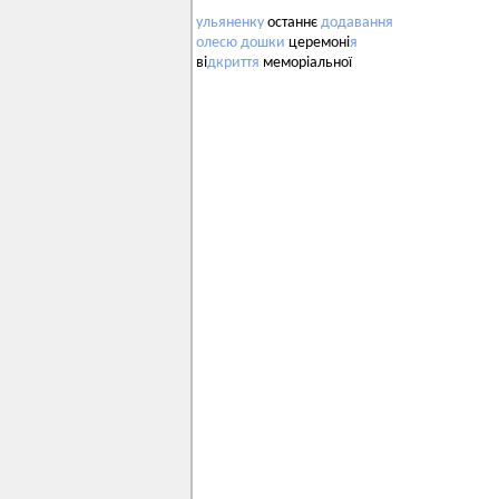
ульяненку
останнє
додавання
олесю
дошки
церемоні
я
ві
дкриття
меморіальної