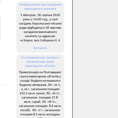
Повідомлення про засідання
виконавчого комітету
У вівторок, 18 серпня 2026
року о 14:00 год., у залі
засідань Хорольської міської
ради відбудеться 18 чергове
засідання виконавчого
комітету за адресою:
м.Хорол, вул.Соборності, 4
Докладніше
Оголошення про аукціон з
приватизації групи
інвентарних об’єктів
Приватизація на Полтавщині:
група інвентарних об’єктів у
складі: будівля колишнього
будинку ветеранів, Літ. «А-1,
а, а1», загальною площею
192,5 кв.м; кухня, Літ. «Б-1»,
загальною площею 37,8
кв.м; сарай, Літ. «В-1»,
загальною площею 8,6 кв.м;
погріб, Літ. «Г», загальною
площею 8,5 кв.м; колодязь