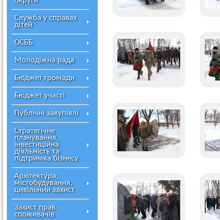
округи
Служба у справах
дітей
ОСББ
Молодіжна рада
Бюджет громади
Бюджет участі
Публічні закупівлі
Стратегічне
планування,
інвестиційна
діяльність та
підтримка бізнесу
Архітектура,
містобудування,
цивільний захист
Захист прав
споживачів