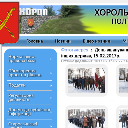
Головна
Новини
Відео новини
Мі
Фотогалерея
.:. День вшануванн
інших держав, 15.02.2017р.
Нормативно-
правова база
Останнє додавання: 2017-02-16 09:22:14
Обговорення
проєктів рішень
Податки
Регуляторна
діяльність
Доступ до публічної
інформації
Старостинські