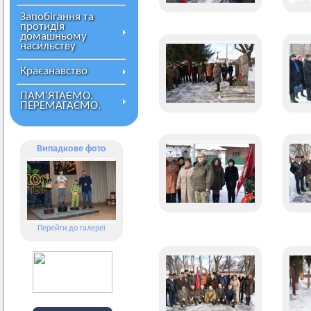
Запобігання та
протидія
домашньому
насильству
Краєзнавство
ПАМ’ЯТАЄМО.
ПЕРЕМАГАЄМО.
Випадкове фото
Перейти до галереї