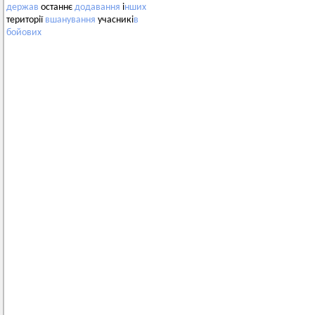
держав
останнє
додавання
і
нших
території
вшанування
учасникі
в
бойових