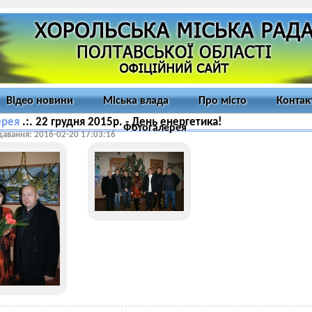
Відео новини
Міська влада
Про місто
Контак
ерея
.:. 22 грудня 2015р. - День енергетика!
Фотогалерея
давання: 2016-02-20 17:03:16