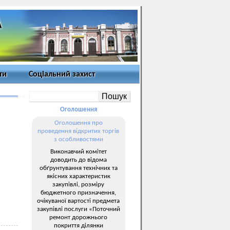
ти
Соціальний захист
Оголошення
Оголошення про
проведення відкритих торгів
з особливостями
Виконавчий комітет
доводить до відома
обґрунтування технічних та
якісних характеристик
закупівлі, розміру
бюджетного призначення,
очікуваної вартості предмета
закупівлі послуги «Поточний
ремонт дорожнього
покриття ділянки