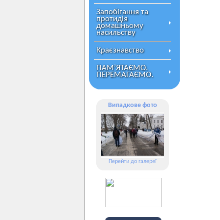
Запобігання та
протидія
домашньому
насильству
Краєзнавство
ПАМ’ЯТАЄМО.
ПЕРЕМАГАЄМО.
Випадкове фото
Перейти до галереї