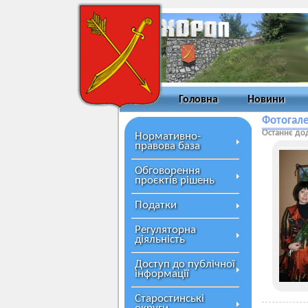
Головна
Новини
Фотогал
Останнє до
Нормативно-
правова база
Обговорення
проєктів рішень
Податки
Регуляторна
діяльність
Доступ до публічної
інформації
Старостинські