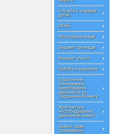
округи
Служба у справах
дітей
ОСББ
Молодіжна рада
Бюджет громади
Бюджет участі
Публічні закупівлі
Стратегічне
планування,
інвестиційна
діяльність та
підтримка бізнесу
Архітектура,
містобудування,
цивільний захист
Захист прав
споживачів