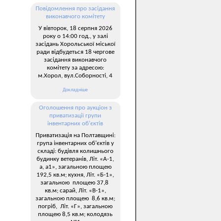
Повідомлення про засідання
виконавчого комітету
У вівторок, 18 серпня 2026
року о 14:00 год., у залі
засідань Хорольської міської
ради відбудеться 18 чергове
засідання виконавчого
комітету за адресою:
м.Хорол, вул.Соборності, 4
Докладніше
Оголошення про аукціон з
приватизації групи
інвентарних об’єктів
Приватизація на Полтавщині:
група інвентарних об’єктів у
складі: будівля колишнього
будинку ветеранів, Літ. «А-1,
а, а1», загальною площею
192,5 кв.м; кухня, Літ. «Б-1»,
загальною площею 37,8
кв.м; сарай, Літ. «В-1»,
загальною площею 8,6 кв.м;
погріб, Літ. «Г», загальною
площею 8,5 кв.м; колодязь