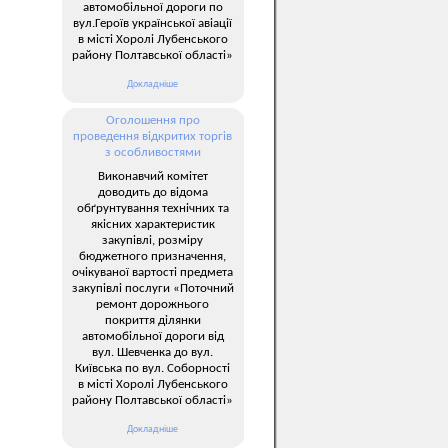
автомобільної дороги по
вул.Героїв української авіації
в місті Хоролі Лубенського
району Полтавської області»
Докладніше
Оголошення про
проведення відкритих торгів
з особливостями
Виконавчий комітет
доводить до відома
обґрунтування технічних та
якісних характеристик
закупівлі, розміру
бюджетного призначення,
очікуваної вартості предмета
закупівлі послуги «Поточний
ремонт дорожнього
покриття ділянки
автомобільної дороги від
вул. Шевченка до вул.
Київська по вул. Соборності
в місті Хоролі Лубенського
району Полтавської області»
Докладніше