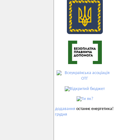
додавання
останнє енергетика!
грудня