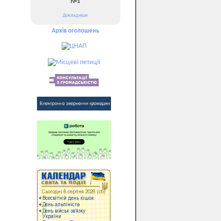
№1
Докладніше
Архів оголошень