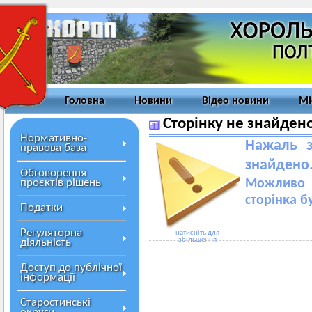
Головна
Новини
Відео новини
Мі
Сторінку не знайден
Нормативно-
Нажаль з
правова база
знайдено
Обговорення
проєктів рішень
Можливо 
сторінка б
Податки
Регуляторна
натисніть для
збільшення
діяльність
Доступ до публічної
інформації
Старостинські