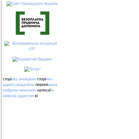
сторі
нку
знайдено
сторі
нка
адресу
видалена
перемі
щена
набрали
можливо
натисні
ть
нажаль
адресою
ві