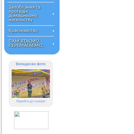
Запобігання та
протидія
домашньому
насильству
Краєзнавство
ПАМ’ЯТАЄМО.
ПЕРЕМАГАЄМО.
Випадкове фото
Перейти до галереї