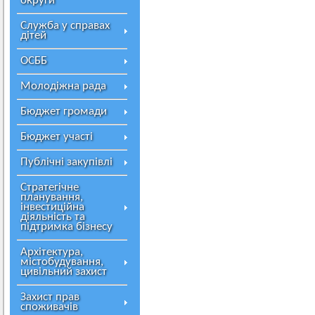
округи
Служба у справах
дітей
ОСББ
Молодіжна рада
Бюджет громади
Бюджет участі
Публічні закупівлі
Стратегічне
планування,
інвестиційна
діяльність та
підтримка бізнесу
Архітектура,
містобудування,
цивільний захист
Захист прав
споживачів