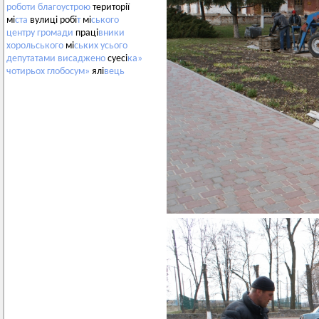
роботи
благоустрою
території
мі
ста
вулиці робі
т
мі
ського
центру
громади
праці
вники
хорольського
мі
ських
усього
депутатами
висаджено
суесі
ка»
чотирьох
глобосум»
ялі
вець