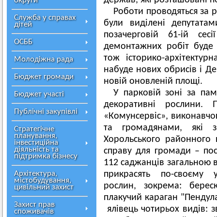
держав, які розташовані по
округи
Роботи проводяться за р
Служба у справах
були виділені депутата
дітей
позачерговій 61-ій сес
ОСББ
демонтажних робіт буде 
тож історико-архітектур
Молодіжна рада
набуде нових обрисів і Д
Бюджет громади
новій оновленій площі.
У парковій зоні за па
Бюджет участі
декоративні рослини. 
Публічні закупівлі
«Комунсервіс», виконавчог
та громадянами, які з
Стратегічне
планування,
Хорольського районного 
інвестиційна
діяльність та
справу для громади – пос
підтримка бізнесу
112 саджанців загальною ва
Архітектура,
прикрасять по-своєму у
містобудування,
рослин, зокрема: берес
цивільний захист
плакучий караган "Пендула
Захист прав
ялівець чотирьох видів: з
споживачів