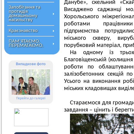
Данубе», скельний «Ска
Запобігання та
Висаджено саджанці мол
протидія
домашньому
Хорольського міжрегіона
насильству
роботами працівник
Краєзнавство
підприємства потрудили
міського скверу, виру
ПАМ’ЯТАЄМО.
порубковий матеріал, приб
ПЕРЕМАГАЄМО.
На одному із трьох
Благовіщенській (колишня
Випадкове фото
роботи по облаштуванн
залізобетонних секцій по
Усього на виконання роб
міських кладовищах виділе
Перейти до галереї
Стараємося для громад
завдання – цінить і берегт