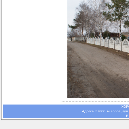
ХОР
Адреса: 37800, м.Хорол, вул.С
E