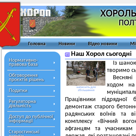
Головна
Новини
Відео новини
Мі
Наш Хорол сьогодні
Нормативно-
Із шано
правова база
творимо сь
Обговорення
Веснян
проєктів рішень
ходом на 
натисніть для
Податки
збільшення
муніципал
Працівники підрядної б
Регуляторна
діяльність
демонтаж старого бетонно
радянських воїнів та в
Доступ до публічної
інформації
комплексу «Вічний вого
афганцям та учасникам 
Старостинські