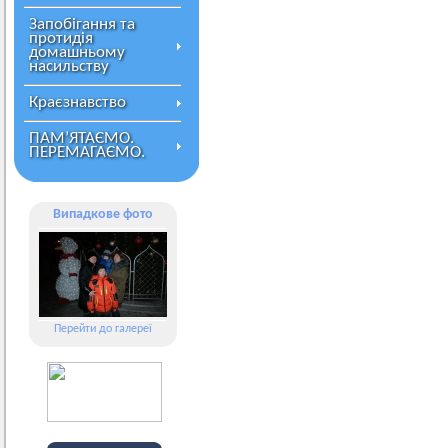
Запобігання та
протидія
домашньому
насильству
Краєзнавство
ПАМ’ЯТАЄМО.
ПЕРЕМАГАЄМО.
Випадкове фото
Перейти до галереї