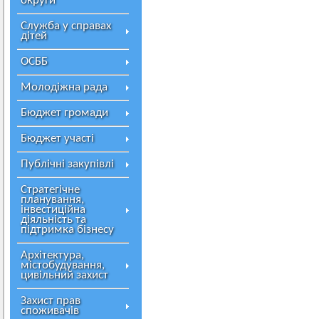
округи
Служба у справах
дітей
ОСББ
Молодіжна рада
Бюджет громади
Бюджет участі
Публічні закупівлі
Стратегічне
планування,
інвестиційна
діяльність та
підтримка бізнесу
Архітектура,
містобудування,
цивільний захист
Захист прав
споживачів