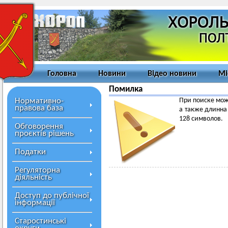
Головна
Новини
Відео новини
Мі
Помилка
Нормативно-
При поиске мож
правова база
а также длинна
128 символов.
Обговорення
проєктів рішень
Податки
Регуляторна
діяльність
Доступ до публічної
інформації
Старостинські