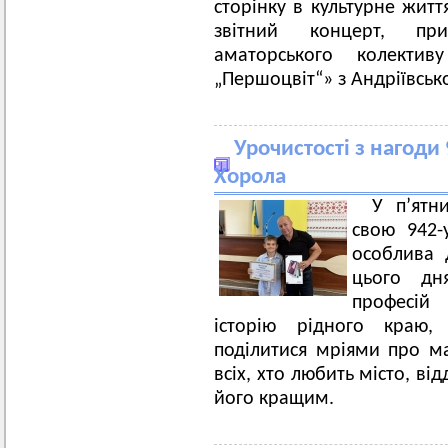
сторінку в культурне жит
звітний концерт, при
аматорського колектив
„Першоцвіт“» з Андріївсько
Урочистості з нагоди 
Хорола
У пʼятн
свою 942-
особлива 
цього дн
професій
історію рідного краю,
поділитися мріями про ма
всіх, хто любить місто, ві
його кращим.