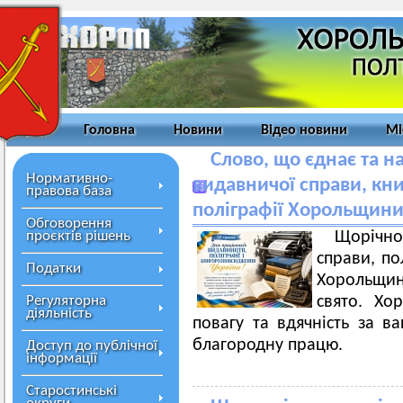
Головна
Новини
Відео новини
Мі
Слово, що єднає та н
Нормативно-
видавничої справи, кн
правова база
поліграфії Хорольщини
Обговорення
проєктів рішень
Щорічн
справи, по
Податки
Хорольщи
Регуляторна
свято. Хо
діяльність
повагу та вдячність за в
благородну працю.
Доступ до публічної
інформації
Старостинські