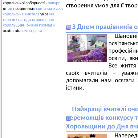
хорольської соборності
конкурс
створення умов для її твор
ді
тей
працівникі
в
свято
конкурсу
хорольська
вчителя
украї
ни
творчих
нагоди
оголошення
хорольщини
очима
громади
З Днем працівників о
осві
ти
вітає
мо
справи
Шанов
освітянськ
професій
освіти, як
Все життя
своїх вчителів – уважн
допомагали нам осягати 
істини.
Найкращі вчителі очи
переможців конкурсу та
Хорольщини до Дня вч
Напере