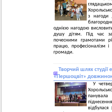
глядацько
Хорольсько
з нагоди 
благородн
однією нагодою висловити
душу дітям. Під час за
почесними грамотами рі
працю, професіоналізм і
громади.
Творчий шлях студії 
«Першоцвіт» довжиною 
У четве
Хорольсь
панувал
піднесення
відбулася 