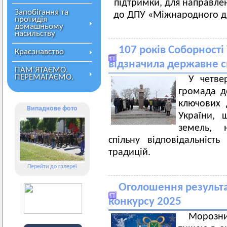
підтримки, для направле
Запобігання та
до ДПУ «Міжнародного ди
протидія
домашньому
насильству
107 років Соборност
Краєзнавство
відзначила державне св
ПАМ’ЯТАЄМО.
ПЕРЕМАГАЄМО.
У четве
громада д
ключових 
Випадкове фото
України, 
земель, н
спільну відповідальніст
традицій.
Перейти до галереї
Оголошення результат
конкурсу 2025
Морозни