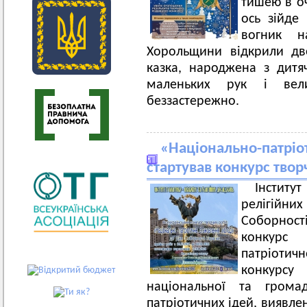
тишею в оч
ось зійде
вогник н
Хорольщини відкрили две
казка, народжена з дитяч
маленьких рук і вел
беззастережно.
«Національно-патріо
стартував конкурс твор
Інстит
релігій
Соборності
конкурс 
патріоти
конкурс
національної та громад
патріотичних ідей, виявле