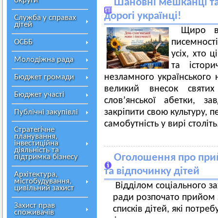
округи
Шановні мешканці та 
дорогі українці!
Служба у справах
дітей
Щиро в
писемності
ОСББ
усіх, хто 
Молодіжна рада
та істор
незламного українського
Бюджет громади
великий внесок святи
Бюджет участі
слов’янської абетки, з
закріпити свою культуру, п
Публічні закупівлі
самобутність у вирі століть
Стратегічне
планування,
інвестиційна
діяльність та
Оголошення про при
підтримка бізнесу
та відпочинку дітей
Архітектура,
містобудування,
Відділом соціального за
цивільний захист
ради розпочато прийом 
Захист прав
списків дітей, які потре
споживачів