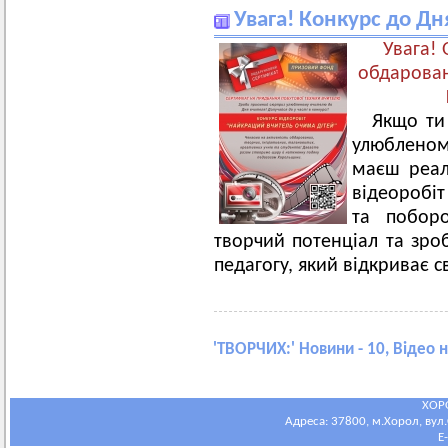
Увага! Конкурс до Дн
Увага! 
обдарован
Якщо ти
улюбленом
маєш реал
відеоробі
та поборо
творчий потенціал та зр
педагогу, який відкриває св
'
ТВОРЧИХ:
' Новини - 10, Відео 
ХОР
Адреса: 37800, м.Хорол, вул.С
E