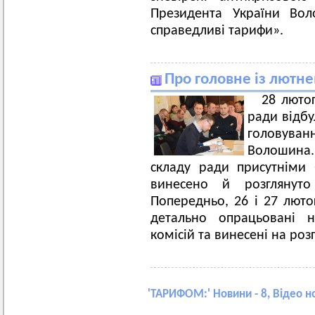
Президента України Вол
справедливі тарифи».
Про головне із лютнев
28 лютог
ради відбу
головува
Волошина.
складу ради присутніми
винесено й розглянуто
Попередньо, 26 і 27 лютог
детально опрацьовані н
комісій та винесені на розг
'
ТАРИФОМ:
' Новини - 8, Відео н