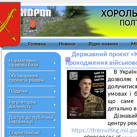
Головна
Новини
Відео новини
Мі
Державний проєкт «К
Нормативно-
проходження військово
правова база
В Україн
Обговорення
дозволяє 
проєктів рішень
долучитис
Податки
умовах і б
що саме 
Регуляторна
діяльність
детально в
Дізнавай
Доступ до публічної
інформації
центру рек
https://lfrecruiting.mil.go
Старостинські