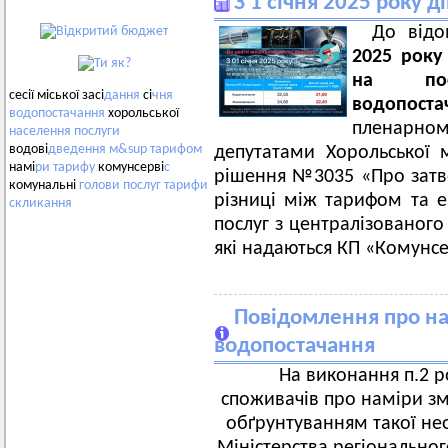
З 1 січня 2025 року д
До відо
2025 року
на пос
сесії міської засі
дання
сі
чня
водопост
водопостачання
хорольської
пленарному
населення
послуги
водові
дведення
м&sup
тарифом
депутатами Хорольської 
намі
ри
тарифу
комунсерві
с
рішення №3035 «Про зат
комунальні
голови
послуг
тарифи
різниці між тарифом та 
скликання
послуг з централізованого
які надаються КП «Комунсе
Повідомлення про на
водопостачання
На виконання п.2 р
споживачів про наміри змі
обґрунтуванням такої не