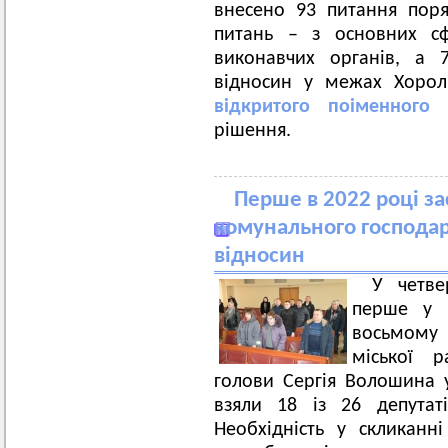
внесено 93 питання поря
питань – з основних сф
виконавчих органів, а 
відносин у межах Хороль
відкритого поіменного 
рішення.
Перше в 2022 році за
комунального господа
відносин
У четве
перше у 
восьмому 
міської р
голови Сергія Волошина у
взяли 18 із 26 депутат
Необхідність у скликанні