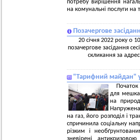
потребу вирішення нагаль
на комунальні послуги на т
Позачергове засіданн
20 січня 2022 року о 10
позачергове засідання сес
скликання за адрес
"Тарифний майдан" у
Початок
для мешка
на природ
Напружена
на газ, його розподіл і тр
спричинила соціальну нап
різким і необґрунтовани
зневірені антикризовою