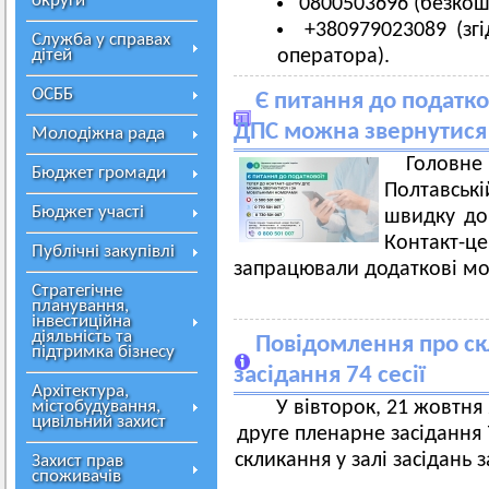
округи
0800503696 (безкош
+380979023089 (зг
Служба у справах
дітей
оператора).
ОСББ
Є питання до податко
ДПС можна звернутися
Молодіжна рада
Голов
Бюджет громади
Полтавськ
Бюджет участі
швидку дов
Контакт-це
Публічні закупівлі
запрацювали додаткові мо
Стратегічне
планування,
інвестиційна
діяльність та
Повідомлення про ск
підтримка бізнесу
засідання 74 сесії
Архітектура,
містобудування,
У вівторок, 21 жовтня 
цивільний захист
друге пленарне засідання 7
скликання у залі засідань 
Захист прав
споживачів