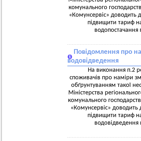
Міністерства регіональног
комунального господарств
«Комунсервіс» доводить д
підвищити тариф на
водопостачання п
Повідомлення про на
водовідведення
На виконання п.2 р
споживачів про наміри змі
обґрунтуванням такої не
Міністерства регіональног
комунального господарств
«Комунсервіс» доводить 
підвищити тариф на
водовідведення п