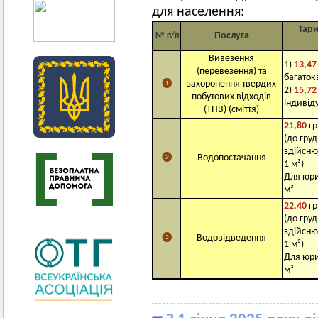
для населення:
Тари
Послуга
№ п/п
Вивезення
1)
13,47
(перевезення) та
багаток
❶
захоронення твердих
2)
15,72
побутових відходів
індивід
(ТПВ) (сміття)
21,80
гр
(до гру
здійсню
❷
Водопостачання
1 м³)
Для юри
м³
22,40
гр
(до гру
здійсню
❸
Водовідведення
1 м³)
Для юри
м³