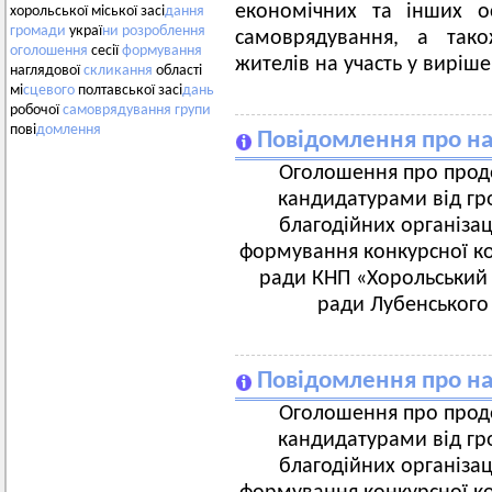
економічних та інших о
хорольської міської засі
дання
громади
украї
ни
розроблення
самоврядування, а тако
оголошення
сесії
формування
жителів на участь у виріш
наглядової
скликання
області
мі
сцевого
полтавської засі
дань
робочої
самоврядування
групи
пові
домлення
Повідомлення про на
Оголошення про продо
кандидатурами від гро
благодійних організац
формування конкурсної ком
ради КНП «Хорольський 
ради Лубенського 
Повідомлення про на
Оголошення про продо
кандидатурами від гро
благодійних організац