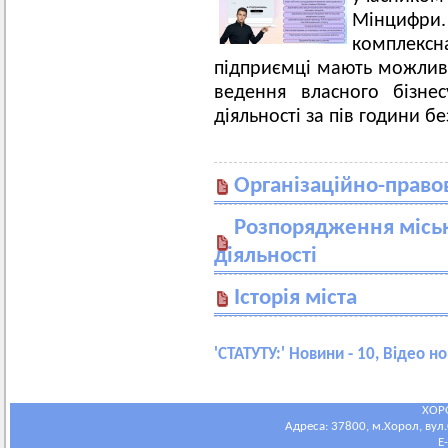
Мінцифри
комплексн
підприємці мають можливі
ведення власного бізне
діяльності за пів години бе
Організаційно-право
Розпорядження міськ
діяльності
Історія міста
'
СТАТУТУ:
' Новини - 10, Відео но
ХОР
Адреса: 37800, м.Хорол, вул.С
E