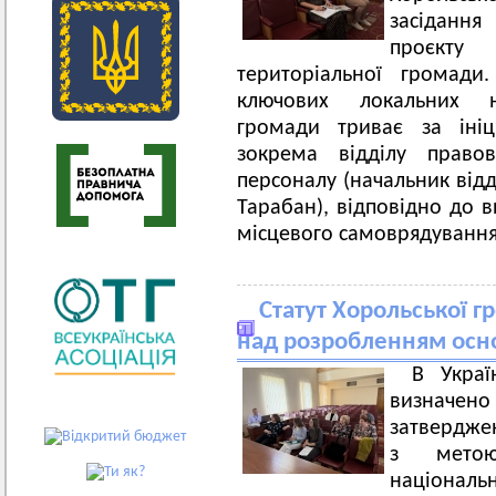
засіданн
проєкту 
територіальної громади
ключових локальних н
громади триває за ініц
зокрема відділу право
персоналу (начальник відд
Тарабан), відповідно до в
місцевого самоврядування
Статут Хорольської г
над розробленням осн
В Украї
визначен
затверджен
з метою
націона