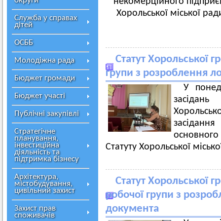
округи
некомерційного підприєм
Хорольської міської рад
Служба у справах
дітей
ОСББ
Статут Хорольської г
Молодіжна рада
групи з розроблення л
Бюджет громади
У понед
Бюджет участі
засідань
Хорольськ
Публічні закупівлі
засіданн
Стратегічне
основного
планування,
інвестиційна
Статуту Хорольської місько
діяльність та
підтримка бізнесу
Архітектура,
Статут Хорольської г
містобудування,
цивільний захист
робочої групи з розро
документа
Захист прав
споживачів