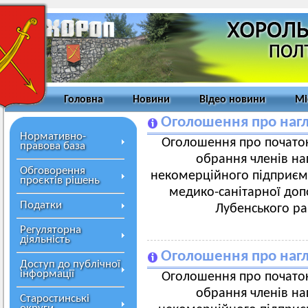
Головна
Новини
Відео новини
Мі
Оголошення про нагл
Нормативно-
Оголошення про початок
правова база
обрання членів на
Обговорення
некомерційного підприєм
проєктів рішень
медико-санітарної доп
Податки
Лубенського ра
Регуляторна
діяльність
Оголошення про нагл
Доступ до публічної
інформації
Оголошення про початок
обрання членів на
Старостинські