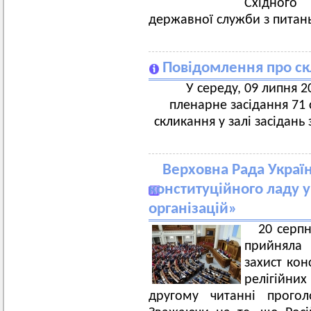
Східного
державної служби з питань
Повідомлення про скл
У середу, 09 липня 20
пленарне засідання 71 с
скликання у залі засідань
Верховна Рада Украї
конституційного ладу у
організацій»
20 серп
прийняла
захист кон
релігійних
другому читанні прогол