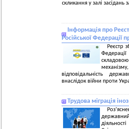
скликання у залі засідань 
Інформація про Реєст
Російської Федерації п
Реєстр з
Федерації 
складово
механізм
відповідальність держа
внаслідок війни проти Укр
Трудова міграція іно
Роз’яс
державний 
діяльност