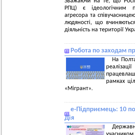
Зважаючи на те, що Росі
РПЦ) є ідеологічним 
агресора та співучасницею
людяності, що вчиняються 
діяльність на території Ук
Робота по заходам пр
На Полт
реалізації
працевла
рамках ці
«Мігрант».
е-Підприємець: 10 пос
Дія
Держав
учасником 