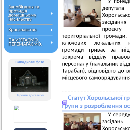
У понеді
Запобігання та
депутата
протидія
Хорольсько
домашньому
насильству
засіданн
проєкту 
Краєзнавство
територіальної громади.
ПАМ’ЯТАЄМО.
ключових локальних н
ПЕРЕМАГАЄМО.
громади триває за ініц
зокрема відділу право
Випадкове фото
персоналу (начальник відд
Тарабан), відповідно до в
місцевого самоврядуванн
Перейти до галереї
Статут Хорольської г
групи з розроблення о
У середу
засідань
Хорольськ