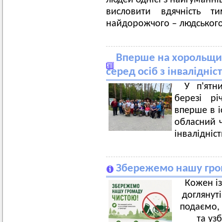
людей однієї з найгуманн
висловити вдячність т
найдорожчого – людського 
Вперше на хорольщин
серед осіб з інвалідніс
У п'ятн
березі рі
вперше в і
обласний ч
інвалідніст
Збережемо нашу гро
Кожен із
доглянут
подаємо, 
та уз