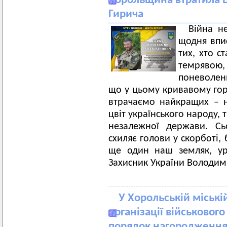
Хорольщина втратила 
Гирича
Війна н
щодня впис
тих, хто с
темрявою, 
поневолен
що у цьому кривавому горн
втрачаємо найкращих – на
цвіт українського народу,
незалежної держави. Сь
схиляє голови у скорботі,
ще один наш земляк, ур
Захисник України Володим
У Хорольській міські
організації військовог
порядок нагородження