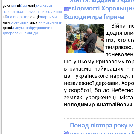
Життя, віддане Украї
украї
ни
ві
йни
пові
домлення
невідомості Хорольщина
голови
щодня
лубенського
липня
Володимира Гирича
ві
йна
оператор
стаці
онарними
намі
р
речовин
украї
ни»
отримати
Війна н
дозві
л
лвумг
забруднюючих
щодня впис
джерелами
викиди
тих, хто с
темрявою, 
поневолен
що у цьому кривавому горн
втрачаємо найкращих – на
цвіт українського народу,
незалежної держави. Хоро
у скорботі, бо до Небесн
земляк, уродженець міста
Володимир Анатолійович 
Понад півтора року мі