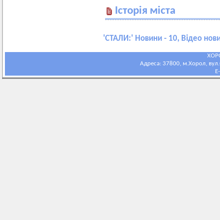
Історія міста
'
СТАЛИ:
' Новини - 10, Відео нови
ХОР
Адреса: 37800, м.Хорол, вул.С
E