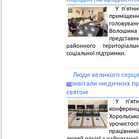
У п’ятн
приміщенн
головува
Волошина 
представн
районного територіаль
соціальної підтримки.
Люди великого серця:
привітали медичних пр
святом
У п’ят
конференц
Хорольсь
урочист
працівник