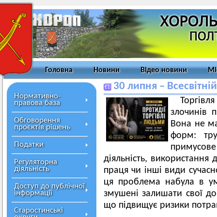
Головна
Новини
Відео новини
Мі
30 липня – Всесвітні
Нормативно-
Торгівля
правова база
злочинів п
Обговорення
Вона не ма
проєктів рішень
форм: тру
Податки
примусове
діяльність, використання 
Регуляторна
діяльність
праця чи інші види сучасн
ця проблема набула в у
Доступ до публічної
інформації
змушені залишати свої до
що підвищує ризики потрап
Старостинські