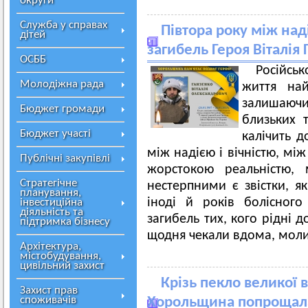
округи
Служба у справах
Півтора року між над
дітей
загибель Героя Віталія
ОСББ
Російсь
Молодіжна рада
життя най
залишаючи
Бюджет громади
близьких 
Бюджет участі
калічить д
між надією і вічністю, мі
Публічні закупівлі
жорстокою реальністю,
Стратегічне
нестерпними є звістки, як
планування,
іноді й років болісного
інвестиційна
діяльність та
загибель тих, кого рідні 
підтримка бізнесу
щодня чекали вдома, молил
Архітектура,
містобудування,
цивільний захист
Крізь пекло великої в
Захист прав
споживачів
Хорольщина попрощала