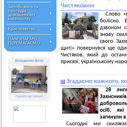
Чистяковим
Запобігання та
протидія
Слово «
домашньому
насильству
болісно.
дзвоном с
Краєзнавство
знову схи
ПАМ’ЯТАЄМО.
свого Зах
ПЕРЕМАГАЄМО.
щиті» повернувся ще оди
Чистяков, який до остан
Випадкове фото
присязі, українському наро
Згадаємо кожного, ко
28 лип
Захисникі
Перейти до галереї
доброволь
осіб, які
загинули в
Сьогодні ми схиляєм