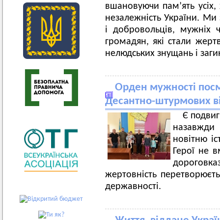
вшановуючи пам’ять усіх, 
незалежність України. Ми 
і добровольців, мужніх 
громадян, які стали жерт
нелюдських знущань і заги
Орден мужності посме
Десантно-штурмових в
Є подвиг
назавжди
новітню іс
Герої не 
дороговказ
жертовність перетворюєт
державності.