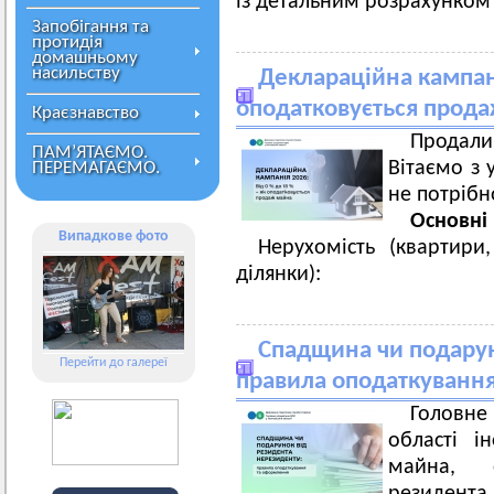
із детальним розрахунком 
Запобігання та
протидія
домашньому
насильству
Деклараційна кампані
оподатковується прод
Краєзнавство
Продал
ПАМ’ЯТАЄМО.
Вітаємо з 
ПЕРЕМАГАЄМО.
не потрібн
Основні
Випадкове фото
Нерухомість (квартири
ділянки):
Спадщина чи подарун
Перейти до галереї
правила оподаткуванн
Головн
області і
майна, 