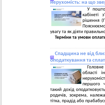
нерухомість: на що зве
У пошто
кабінеті 
рішення (
Пояснюємо
увагу та як діяти правильн
Терміни та умови оплат
Спадщина не від бли
оподаткування та сплат
Головн
області 
нерухомі
першого ч
такий дохід оподатковуєть
родичів, зокрема, належ
тітка, прадід або прабабус