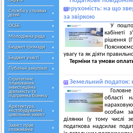
Податкове повідомле
округи
нерухомість: на що зве
Служба у справах
дітей
за звіркою
У пошто
ОСББ
кабінеті 
Молодіжна рада
рішення (
Пояснюємо
Бюджет громади
увагу та як діяти правильн
Бюджет участі
Терміни та умови оплат
Публічні закупівлі
Стратегічне
Земельний податок: 
планування,
інвестиційна
Головн
діяльність та
підтримка бізнесу
області 
нарахову
Архітектура,
містобудування,
особам за
цивільний захист
ділянки (у тому числі з
Захист прав
податкова надсилає пода
споживачів