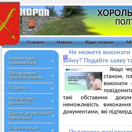
Головна
Новини
Відео новини
Мі
Не можете виконати 
Нормативно-
війну? Подайте заяву т
правова база
Якщо че
Обговорення
станом, п
проєктів рішень
виконати 
Податки
повідомит
такі обставини доку
Регуляторна
діяльність
неможливість виконання
документами, які підтвер
Доступ до публічної
інформації
Старостинські