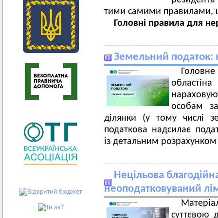
резидента 
тими самими правилами, що
Головні правила для не
Земельний податок: 
Головн
областіна
нарахову
особам за
ділянки (у тому числі з
податкова надсилає пода
із детальним розрахунком 
Нецільова благодійн
неоподатковуваний лімі
Матеріа
суттєвою 