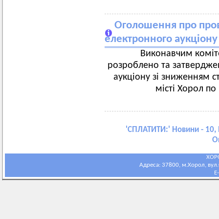
Оголошення про про
електронного аукціону
Виконавчим коміте
розроблено та затвердже
аукціону зі зниженням с
місті Хорол по
'
СПЛАТИТИ:
' Новини - 10,
О
ХОР
Адреса: 37800, м.Хорол, вул.С
E