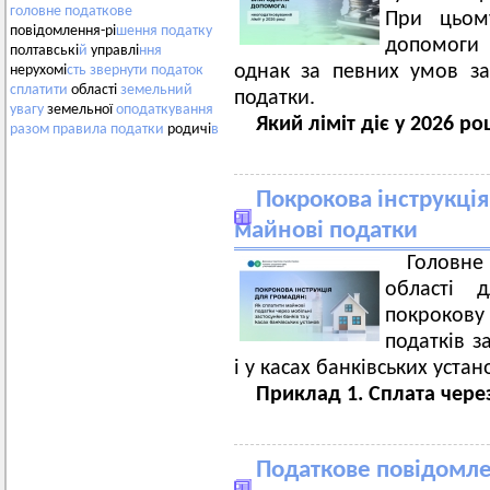
головне
податкове
При цьому
повідомлення-рі
шення
податку
допомоги 
полтавські
й
управлі
ння
однак за певних умов за
нерухомі
сть
звернути
податок
сплатити
області
земельний
податки.
увагу
земельної
оподаткування
Який ліміт діє у 2026 ро
разом
правила
податки
родичі
в
Покрокова інструкція
майнові податки
Головн
області 
покроков
податків з
і у касах банківських уста
Приклад 1. Сплата чере
Податкове повідомле