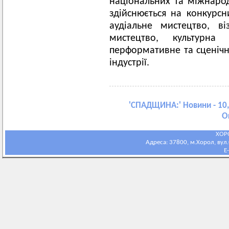
національних та міжнарод
здійснюється на конкурсн
аудіальне мистецтво, ві
мистецтво, культурна 
перформативне та сценічне
індустрії.
'
СПАДЩИНА:
' Новини - 10
О
ХОР
Адреса: 37800, м.Хорол, вул.С
E