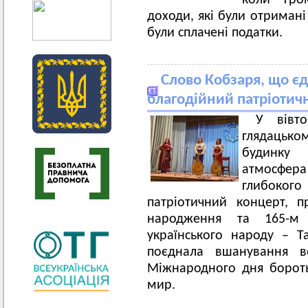
коли гро
доходи, які були отримані
були сплачені податки.
Слово Кобзаря, що єд
благодійний патріотич
У вівт
глядацьк
будинку
атмосфер
глибокого
патріотичний концерт, п
народження та 165-м 
українського народу – Т
поєднала вшанування в
Міжнародного дня борот
мир.