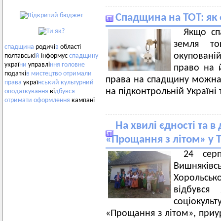
Спадщина на ТОТ: як
Якщо сп
земля то
спадщина
родичі
в
області
окупованій
полтавські
й
інформує
спадщину
украї
ни
управлі
ння
головне
право на 
податкі
в
мистецтво
отримали
права на спадщину можна 
права
украї
нський
культурний
на підконтрольній Україні 
оподаткування
ві
дбувся
отримати
оформлення
кампані
На хвилі єдності та 
«Прощання з літом» у 
24 сер
Вишняків
Хорольськ
відбувся
соціокул
«Прощання з літом», приу