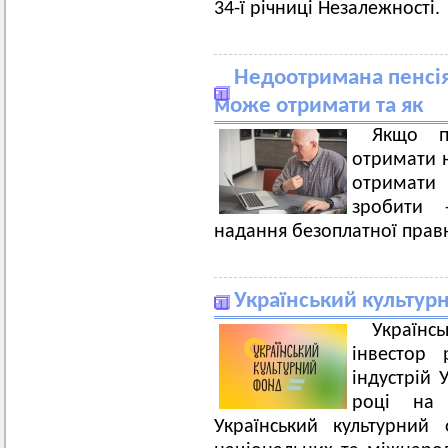
34-ї річниці Незалежності.
Недоотримана пенсія
може отримати та як
Якщо п
отримати н
отримати 
зробити 
надання безоплатної прав
Український культур
Українс
інвестор 
індустрій 
році на 
Український культурний 