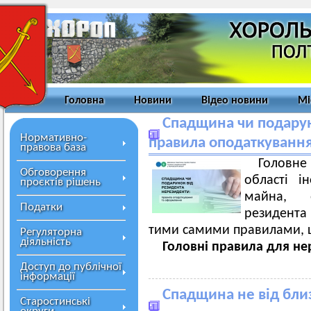
Головна
Новини
Відео новини
Мі
Спадщина чи подарун
Нормативно-
правила оподаткуванн
правова база
Головн
Обговорення
області і
проєктів рішень
майна, 
Податки
резидента 
тими самими правилами, що
Регуляторна
діяльність
Головні правила для не
Доступ до публічної
інформації
Спадщина не від бли
Старостинські