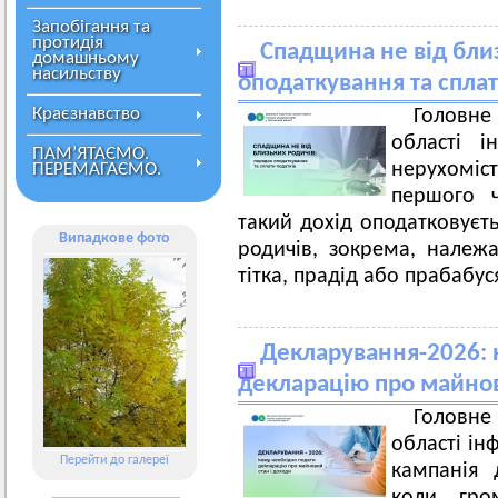
Запобігання та
протидія
Спадщина не від бли
домашньому
насильству
оподаткування та сплат
Краєзнавство
Головн
області 
ПАМ’ЯТАЄМО.
нерухомі
ПЕРЕМАГАЄМО.
першого ч
такий дохід оподатковуєть
Випадкове фото
родичів, зокрема, належ
тітка, прадід або прабабус
Декларування-2026: 
декларацію про майнов
Головн
області ін
Перейти до галереї
кампанія 