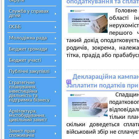
округи
оподаткування та сплат
Головн
Служба у справах
дітей
області 
нерухомі
ОСББ
першого ч
Молодіжна рада
такий дохід оподатковуєть
родичів, зокрема, належ
Бюджет громади
тітка, прадід або прабабус
Бюджет участі
Публічні закупівлі
Деклараційна кампані
Стратегічне
заплатити податків пр
планування,
інвестиційна
Спадщин
діяльність та
підтримка бізнесу
податк
відповіда
Архітектура,
містобудування,
тільки пла
цивільний захист
скільки доведеться спла
Захист прав
військовий збір не сплачу
споживачів