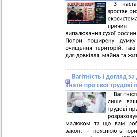
З наст
зростає р
екосисте
причин 
випалювання сухої рослинн
Попри поширену думку
очищення територій, такі
для довкілля, майна та жи
Вагітність і догляд з
знати про свої трудові п
Вагітніс
лише ваш
трудові пр
розрахову
малюком та що вам роб
закон, – пояснюють юри