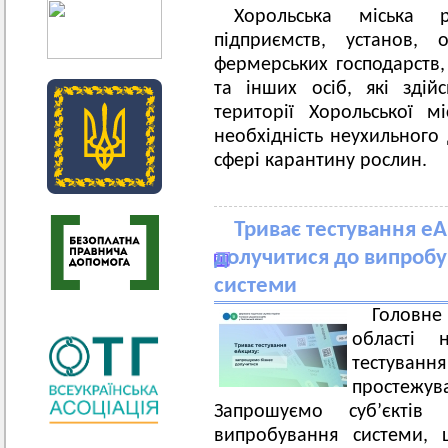
Хорольська міська 
підприємств, установ, 
фермерських господарств,
та інших осіб, які здій
території Хорольської м
необхідність неухильного
сфері карантину рослин.
Триває тестування е
долучитися до випробу
системи
Головн
області 
тестув
простежува
Запрошуємо суб’єктів
випробування системи, 