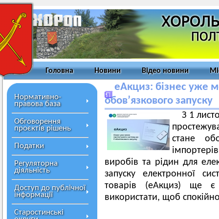
Головна
Новини
Відео новини
Мі
еАкциз: бізнес уже м
Нормативно-
обов’язкового запуску
правова база
З 1 лист
Обговорення
простежува
проєктів рішень
стане обо
Податки
імпортерів
виробів та рідин для еле
Регуляторна
діяльність
запуску електронної сис
товарів (еАкциз) ще є
Доступ до публічної
інформації
використати, щоб спокійно
Старостинські