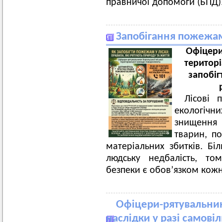
правничої допомоги (БПД)
Запобігання пожежам
Офіцери
територ
запобіг
Лісові 
екологіч
знищення
тварин, по
матеріальних збитків. Бі
людську недбалість, т
безпеки є обов’язком кожн
Офіцери-рятувальни
наслідки у разі самові