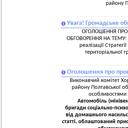
району П
Увага! Громадське о
ОГОЛОШЕННЯ ПРО
ОБГОВОРЕННЯ НА ТЕМУ: «
реалізації Стратегі
територіальної г
Оголошення про пров
Виконавчий комітет Хор
району Полтавської об
особливостями 
Автомобіль (мініве
бригади соціально-псих
від домашнього насильс
статті, облаштований при