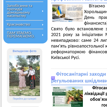
Запобігання та
Вітаємо
протидія
Хорольщини
домашньому
насильству
День прац
фінансист
Краєзнавство
Свято було встановлене 
ПАМ’ЯТАЄМО.
2021 року за ініціативи 
ПЕРЕМАГАЄМО.
невипадково: саме 24 ли
пам'ять рівноапостольної 
Випадкове фото
реформаторкою фінансов
Київської Русі.
Фітосанітарні заходи 
регульованих шкідливи
Фітоса
ліквідації
обов'яз
Перейти до галереї
го