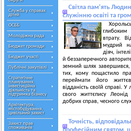
округи
Світла пам’ять Людин
Служба у справах
дітей
служінню освіті та гро
Хорольс
ОСББ
глибоким
Молодіжна рада
втрату. Ві
мудрий на
Бюджет громади
діяч, інтел
Бюджет участі
й беззаперечного авторит
земний шлях завершився, 
Публічні закупівлі
тих, кому пощастило пра
Стратегічне
переймати його життєв
планування,
інвестиційна
відданість своїй справі. У
діяльність та
свого життєпису Леонід
підтримка бізнесу
добрих справ, чесного слу
Архітектура,
містобудування,
цивільний захист
Точність, відповідаль
Захист прав
споживачів
професійним святом, ш