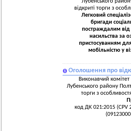
Лубенського району
відкриті торги з особ
Легковий спеціалі
бригади соціал
постраждалим від
насильства за о
пристосуванням дл
мобільністю у в
Оголошення про відк
Виконавчий комітет 
Лубенського району Полта
торги з особливост
П
код ДК 021:2015 (CPV 
(09123000