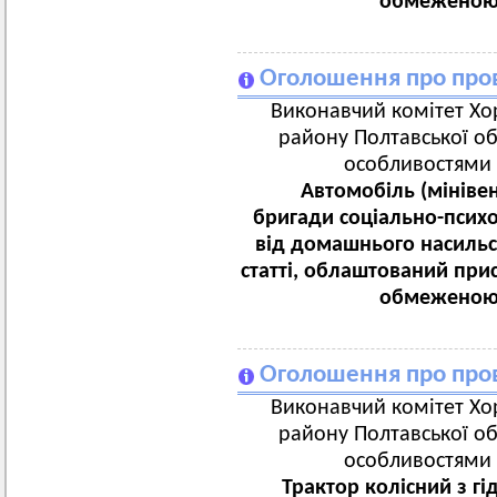
обмеженою 
Оголошення про пров
Виконавчий комітет Хор
району Полтавської об
особливостями 
Автомобіль (мініве
бригади соціально-псих
від домашнього насильс
статті, облаштований при
обмеженою 
Оголошення про пров
Виконавчий комітет Хор
району Полтавської об
особливостями 
Трактор колісний з г