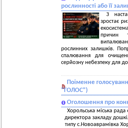
рослинності або її зали
З наст
зростає р
екосисте
причин 
випалюван
рослинних залишків. По
спалювання для очищенн
серйозну небезпеку для до
Поіменне голосування
"ГОЛОС")
Оголошення про конк
Хорольська міська рада
директора закладу дошкіл
типу с.Новоаврамівка Хор