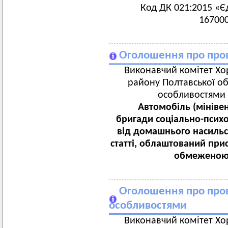
Код ДК 021:2015 «Є
167000
Оголошення про пров
Виконавчий комітет Хор
району Полтавської об
особливостями 
Автомобіль (мініве
бригади соціально-псих
від домашнього насильс
статті, облаштований при
обмеженою 
Оголошення про пров
особливостями
Виконавчий комітет Хор