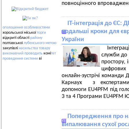
повноцінного впроваджен
ІТ-інтеграція до ЄС:
оголошення
особливостями
подальші кроки для євр
хорольської міської
торги
відкриті області
району
України
полтавської
лубенського
метою
Інтегра
закупівлі
насильства
товару
виконавчий
проводить
комі
тет
служби до 
проведення
системи
ві
простору, 
цифрових
онлайн-зустрічі команди Д
Карнаух з експертами 
допомоги EU4PFM під голо
3 та 4 Програми EU4PFM Ю
Попередження про на
випалювання сухої росл