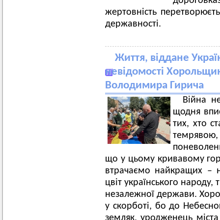
дороговказ
жертовність перетворюєт
державності.
Життя, віддане Украї
невідомості Хорольщина
Володимира Гирича
Війна н
щодня впис
тих, хто с
темрявою, 
поневолен
що у цьому кривавому горн
втрачаємо найкращих – на
цвіт українського народу,
незалежної держави. Хоро
у скорботі, бо до Небесн
земляк, уродженець міста