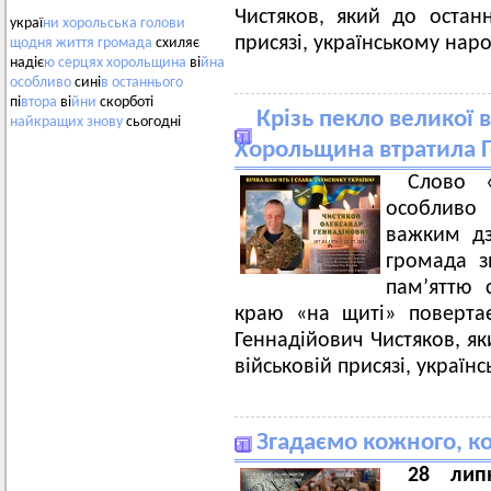
Чистяков, який до остан
украї
ни
хорольська
голови
присязі, українському наро
щодня
життя
громада
схиляє
надіє
ю
серцях
хорольщина
ві
йна
особливо
сині
в
останнього
пі
втора
ві
йни
скорботі
Крізь пекло великої в
найкращих
знову
сьогодні
Хорольщина втратила Г
Слово «
особливо 
важким дз
громада з
пам’яттю 
краю «на щиті» поверта
Геннадійович Чистяков, я
військовій присязі, україн
Згадаємо кожного, ко
28 лип