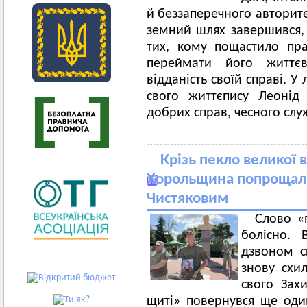
й беззаперечного авторит
земний шлях завершився, 
тих, кому пощастило пра
переймати його життєв
відданість своїй справі. У
свого життєпису Леонід
добрих справ, чесного слу
Крізь пекло великої в
Хорольщина попрощала
Чистяковим
Слово «
болісно.
дзвоном с
знову схи
свого Зах
щиті» повернувся ще оди