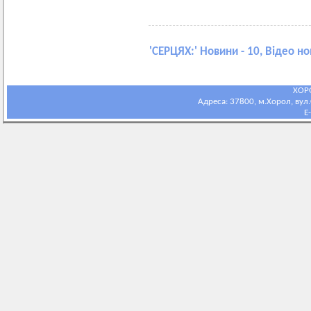
'
СЕРЦЯХ:
' Новини - 10, Відео но
ХОР
Адреса: 37800, м.Хорол, вул.С
E