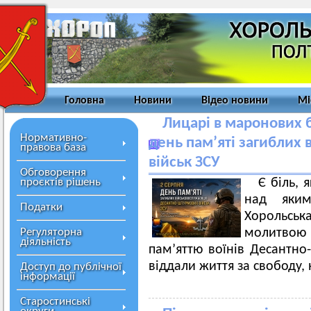
Головна
Новини
Відео новини
Мі
Лицарі в маронових бе
Нормативно-
день пам’яті загиблих
правова база
військ ЗСУ
Обговорення
проєктів рішень
Є біль, 
над яки
Податки
Хорольська
Регуляторна
молитвою
діяльність
пам’яттю воїнів Десантно-
віддали життя за свободу, 
Доступ до публічної
інформації
Старостинські