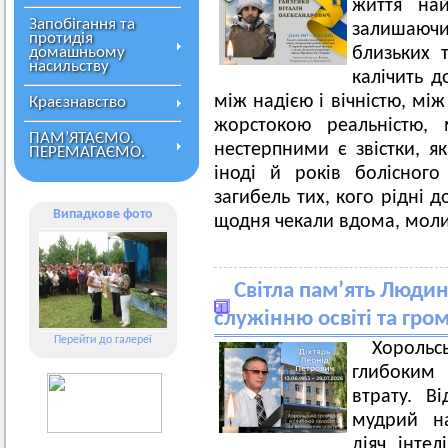
життя най
Запобігання та
залишаючи
протидія
домашньому
близьких 
насильству
калічить д
між надією і вічністю, мі
Краєзнавство
жорстокою реальністю,
ПАМ’ЯТАЄМО.
нестерпними є звістки, як
ПЕРЕМАГАЄМО.
іноді й років болісного
загибель тих, кого рідні 
Випадкове фото
щодня чекали вдома, молил
Світла пам’ять Людин
служінню освіті та гро
Перейти до галереї
Хорольс
глибоким
втрату. Ві
мудрий на
діяч, інтел