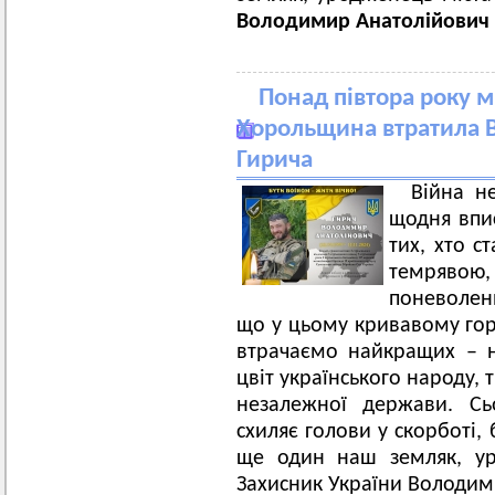
Володимир Анатолійович 
Понад півтора року мі
Хорольщина втратила 
Гирича
Війна н
щодня впис
тих, хто с
темрявою, 
поневолен
що у цьому кривавому горн
втрачаємо найкращих – на
цвіт українського народу,
незалежної держави. Сь
схиляє голови у скорботі,
ще один наш земляк, ур
Захисник України Володим