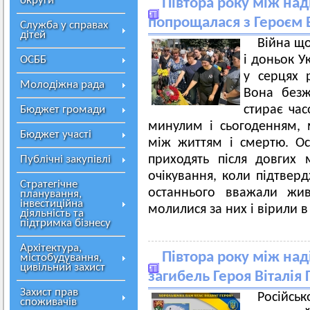
округи
Півтора року між на
попрощалася з Героєм 
Служба у справах
дітей
Війна щ
і доньок У
ОСББ
у серцях р
Молодіжна рада
Вона безжа
стирає час
Бюджет громади
минулим і сьогоденням, 
Бюджет участі
між життям і смертю. Ос
приходять після довгих м
Публічні закупівлі
очікування, коли підтверд
Стратегічне
останнього вважали жи
планування,
інвестиційна
молилися за них і вірили в
діяльність та
підтримка бізнесу
Архітектура,
Півтора року між над
містобудування,
цивільний захист
загибель Героя Віталія
Захист прав
Російсь
споживачів