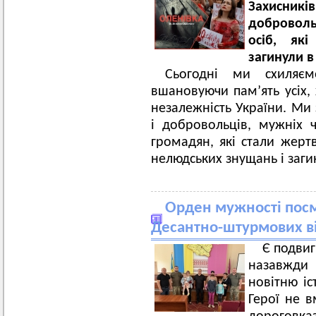
Захисникі
доброволь
осіб, які
загинули в
Сьогодні ми схиляєм
вшановуючи пам’ять усіх, 
незалежність України. Ми 
і добровольців, мужніх 
громадян, які стали жерт
нелюдських знущань і заги
Орден мужності посме
Десантно-штурмових в
Є подвиг
назавжди
новітню іс
Герої не 