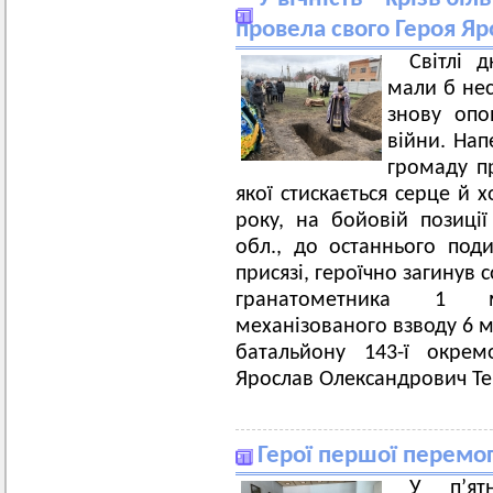
провела свого Героя Яр
Світлі 
мали б нес
знову опо
війни. Нап
громаду пр
якої стискається серце й 
року, на бойовій позиці
обл., до останнього под
присязі, героїчно загинув 
гранатометника 1 м
механізованого взводу 6 м
батальйону 143-ї окрем
Ярослав Олександрович Те
Герої першої перемог
У п’ят