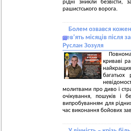
рідні зникли безвісти, 
рашистського ворога.
Болем озвався кожен
дев’ять місяців після з
Руслан Зозуля
Повном
криваві ра
найкращих
багатьох 
невідомо
молитвами про диво і стра
очікування, пошуків і 
випробуванням для рідних 
час виконання бойових за
У вічність – крізь бі