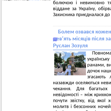
болючою і невимовно 
віддане за Україну, обір
Захисника приєдналася до 
Болем озвався кожен
дев’ять місяців після з
Руслан Зозуля
Повном
українсь
ранами, ви
дочок нашо
згасають 
назавжди оселяються неви
чекання. Для багатьо
невідомості – між крихко
почути звістку, від якої 
молитв і безсонних ночей