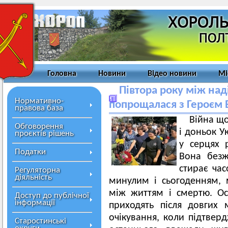
Головна
Новини
Відео новини
Мі
Півтора року між на
Нормативно-
попрощалася з Героєм 
правова база
Війна щ
Обговорення
і доньок У
проєктів рішень
у серцях р
Податки
Вона безжа
стирає час
Регуляторна
діяльність
минулим і сьогоденням, 
між життям і смертю. Ос
Доступ до публічної
інформації
приходять після довгих м
очікування, коли підтверд
Старостинські