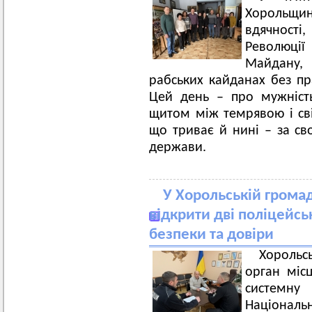
Хорольщи
вдячності
Революції 
Майдану,
рабських кайданах без пра
Цей день – про мужність
щитом між темрявою і сві
що триває й нині – за сво
держави.
У Хорольській громад
відкрити дві поліцейськ
безпеки та довіри
Хорольсь
орган міс
системн
Національ