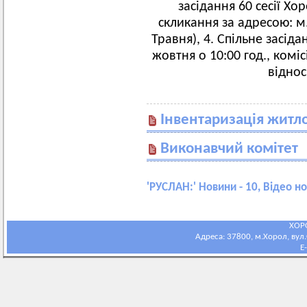
засідання 60 сесії Хо
скликання за адресою: м
Травня), 4. Спільне засіда
жовтня о 10:00 год., комі
віднос
Інвентаризація житл
Виконавчий комітет
'
РУСЛАН:
' Новини - 10, Відео н
ХОР
Адреса: 37800, м.Хорол, вул.С
E