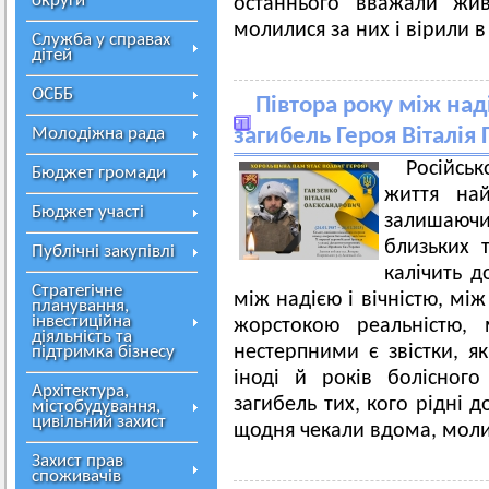
округи
останнього вважали жи
молилися за них і вірили в
Служба у справах
дітей
ОСББ
Півтора року між над
Молодіжна рада
загибель Героя Віталія
Російсь
Бюджет громади
життя най
Бюджет участі
залишаючи
близьких 
Публічні закупівлі
калічить д
Стратегічне
між надією і вічністю, мі
планування,
інвестиційна
жорстокою реальністю,
діяльність та
нестерпними є звістки, як
підтримка бізнесу
іноді й років болісного
Архітектура,
загибель тих, кого рідні 
містобудування,
цивільний захист
щодня чекали вдома, молил
Захист прав
споживачів