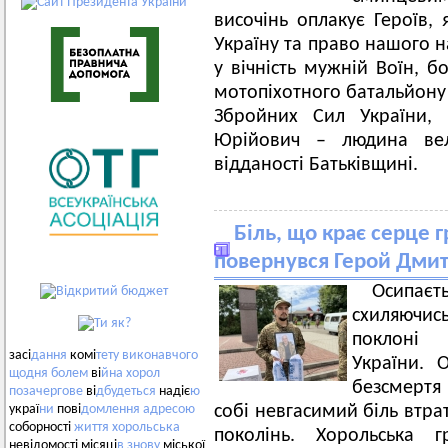
височінь оплакує Героїв, 
Україну та право нашого н
у вічність мужній Воїн, 
мотопіхотного батальйону
Збройних Сил України,
Юрійович – людина вел
відданості Батьківщині.
Біль, що крає серце 
повернувся Герой Дми
Осипаєть
схиляючи
поклоні 
засі
дання
комі
тету
виконавчого
України. 
щодня
болем
ві
йна
хорол
безсмертя
позачергове
ві
дбудеться
надіє
ю
собі невгасимий біль втрат
украї
ни
пові
домлення
адресою
соборності
життя
хорольська
поколінь. Хорольська 
невідомості місяці
в
знову
міської