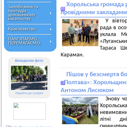
Хорольська громада 
Запобігання та
протидія
провідними закладами 
домашньому
насильству
У вівто
рада в осо
Краєзнавство
уклала М
ПАМ’ЯТАЄМО.
«Луганськ
ПЕРЕМАГАЄМО.
Тараса Ш
Караман.
Випадкове фото
Пішов у безсмертя б
«Полтава»: Хорольщин
Антоном Лисюком
Перейти до галереї
Знову ч
Хорольськ
невимовний
літні д
сминцеви