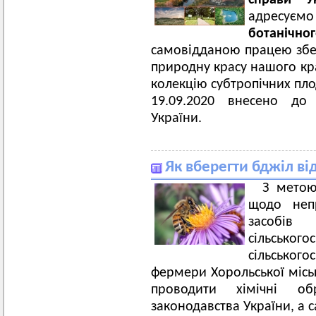
справи Ук
адресу
ботанічно
самовідданою працею збе
природну красу нашого кр
колекцію субтропічних пло
19.09.2020 внесено до 
України.
Як вберегти бджіл в
З метою
щодо непр
засоб
сільсь
сільськог
фермери Хорольської місь
проводити хімічні о
законодавства України, а с