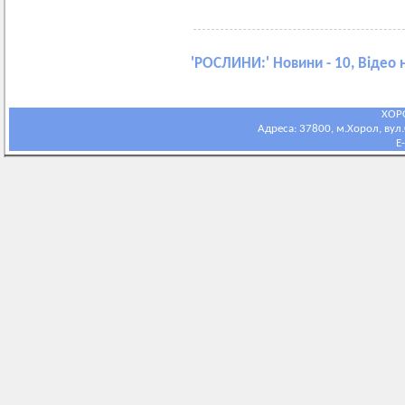
'
РОСЛИНИ:
' Новини - 10, Відео 
ХОР
Адреса: 37800, м.Хорол, вул.С
E