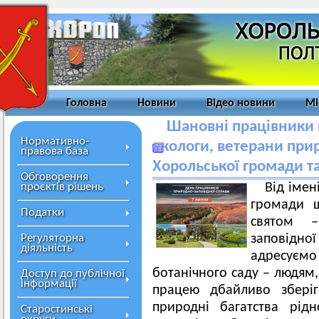
Головна
Новини
Відео новини
Мі
Шановні працівники 
Нормативно-
екологи, ветерани при
правова база
Хорольської громади та
Обговорення
проєктів рішень
Від імен
громади щ
Податки
святом –
Регуляторна
заповідної
діяльність
адресує
ботанічного саду – людям
Доступ до публічної
інформації
працею дбайливо зберіг
природні багатства рід
Старостинські