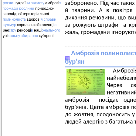
заборонено. Під час таких
рослин
украї
ни
захисту
амброзі
я
громади
рослини
природно-
й тварини. А в повітря 
заповідної територіальної
дихання речовини, що виді
полинолиста
здоров’
я
справи
загрожують штрафи та кри
культур
хорольської колекці
ю
реє
стру
рекорді
в
наці
онального
жаль, громадяни ігнорують
уні
кальну
збирання
субтропі
Амброзія полинолист
бур’ян
Амбро
найнебез
Через св
негативн
амброзія посідає одне
бур’янів. Цвіте амброзія 
до жовтня, плодоносить у 
людей алергію з багатьма