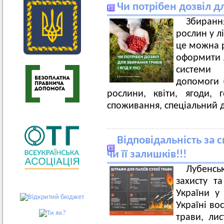
Чи потрібен дозвіл для
Збиран
рослин у л
це можна р
оформити 
системи 
допомоги 
рослини, квіти, ягоди,
споживання, спеціальний д
Відповідальність за 
чи її залишків!!!
Лубенсь
захисту т
України у 
Україні во
трави, лис