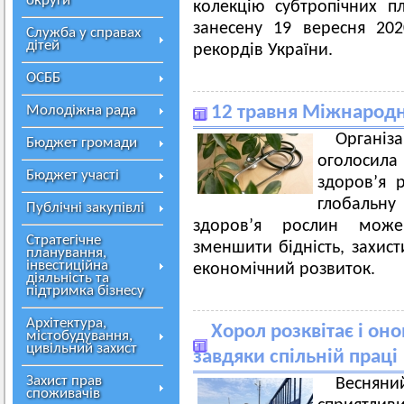
округи
колекцію субтропічних пл
занесену 19 вересня 20
Служба у справах
дітей
рекордів України.
ОСББ
Молодіжна рада
12 травня Міжнародн
Органі
Бюджет громади
оголосил
Бюджет участі
здоров’я 
глобальну
Публічні закупівлі
здоров’я рослин може
Стратегічне
зменшити бідність, захист
планування,
інвестиційна
економічний розвиток.
діяльність та
підтримка бізнесу
Архітектура,
Хорол розквітає і он
містобудування,
цивільний захист
завдяки спільній праці
Захист прав
Весняни
споживачів