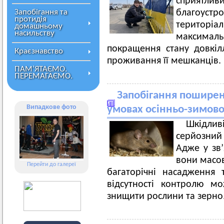
сприятли
Запобігання та
благоустро
протидія
територіа
домашньому
насильству
максима
покращення стану довкі
Краєзнавство
проживання її мешканців.
ПАМ’ЯТАЄМО.
ПЕРЕМАГАЄМО.
Запобігання поширен
Випадкове фото
умовах осінньо-зимово
Шкідли
серйозний 
Адже у зв’
вони масов
Перейти до галереї
багаторічні насадження 
відсутності контролю м
знищити рослини та зерно