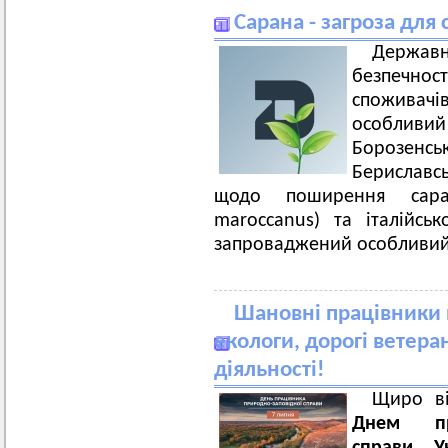
Сарана - загроза для
Державн
безпечнос
споживач
особливий 
Борозенськ
Бериславс
щодо поширення саран
maroccanus) та італійсько
запроваджений особливий
Шановні працівники 
екологи, дорогі ветер
діяльності!
Щиро ві
Днем пра