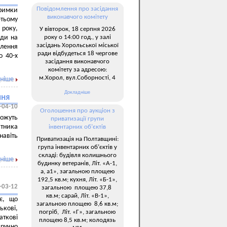
Повідомлення про засідання
тримки
виконавчого комітету
етьому
 року,
У вівторок, 18 серпня 2026
року о 14:00 год., у залі
ади на
засідань Хорольської міської
лення
ради відбудеться 18 чергове
о 40-х
засідання виконавчого
комітету за адресою:
м.Хорол, вул.Соборності, 4
ніше
Докладніше
ння
-04-10
Оголошення про аукціон з
можуть
приватизації групи
атника
інвентарних об’єктів
навіть
Приватизація на Полтавщині:
група інвентарних об’єктів у
складі: будівля колишнього
ніше
будинку ветеранів, Літ. «А-1,
а, а1», загальною площею
192,5 кв.м; кухня, Літ. «Б-1»,
-03-12
загальною площею 37,8
кв.м; сарай, Літ. «В-1»,
ує, що
загальною площею 8,6 кв.м;
ькові,
погріб, Літ. «Г», загальною
аткові
площею 8,5 кв.м; колодязь
зручно