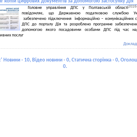
г копій цифрових документів за допомогою застосунку Дія
2026
Головне управління ДПС у Полтавській області
повідомляє, що Державною податковою службою Ук
забезпечено підключення інформаційно – комунікаційних 
ДПС до порталу Дія та розроблено програмне забезпечен
допомогою якого посадовими особами ДПС під час на
тивних послуг
Доклад
:
' Новини - 10, Відео новини - 0, Статична сторінка - 0, Оголо
0.