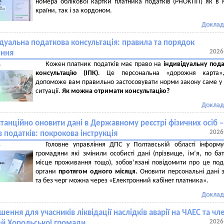
номера облікової картки платника податків (РНОКПП) як в
країни, так і за кордоном.
Доклад
дуальна податкова консультація: правила та порядок
2026
ння
Кожен платник податків має право на
індивідуальну под
консультацію (ІПК)
. Це персональна «дорожня карта»
допоможе вам правильно застосовувати норми закону саме у
ситуації.
Як можна отримати консультацію?
Доклад
танційно оновити дані в Державному реєстрі фізичних осіб –
2026
в податків: покрокова інструкція
Головне управління ДПС у Полтавській області інформ
громадяни які змінили особисті дані (прізвище, ім’я, по бат
місце проживання тощо), зобов’язані повідомити про це под
органи
протягом одного місяця.
Оновити персональні дані 
та без черг можна через «Електронний кабінет платника».
Доклад
ення для учасників ліквідації наслідків аварії на ЧАЕС та чл
2026
мей Хорольської громади