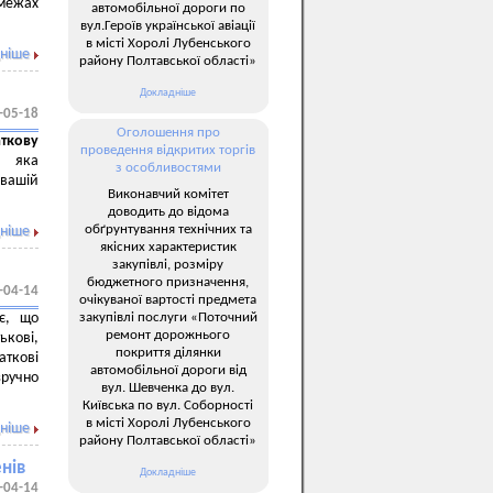
 межах
автомобільної дороги по
вул.Героїв української авіації
в місті Хоролі Лубенського
ніше
району Полтавської області»
Докладніше
-05-18
Оголошення про
аткову
проведення відкритих торгів
, яка
з особливостями
 вашій
Виконавчий комітет
доводить до відома
обґрунтування технічних та
ніше
якісних характеристик
закупівлі, розміру
бюджетного призначення,
-04-14
очікуваної вартості предмета
закупівлі послуги «Поточний
ує, що
ремонт дорожнього
ькові,
покриття ділянки
аткові
автомобільної дороги від
зручно
вул. Шевченка до вул.
Київська по вул. Соборності
в місті Хоролі Лубенського
ніше
району Полтавської області»
енів
Докладніше
-04-14