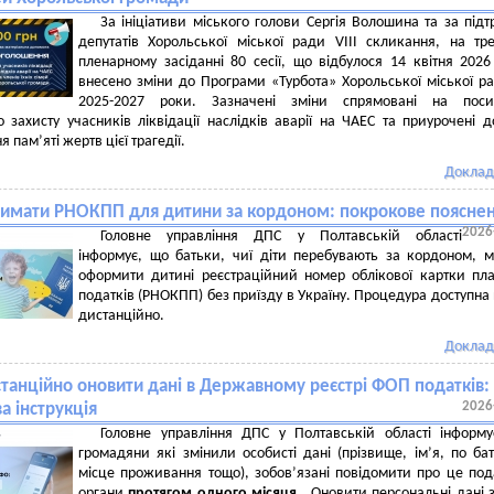
За ініціативи міського голови Сергія Волошина та за під
депутатів Хорольської міської ради VIII скликання, на тр
пленарному засіданні 80 сесії, що відбулося 14 квітня 2026
внесено зміни до Програми «Турбота» Хорольської міської р
2025-2027 роки. Зазначені зміни спрямовані на поси
о захисту учасників ліквідації наслідків аварії на ЧАЕС та приурочені д
 пам’яті жертв цієї трагедії.
Доклад
римати РНОКПП для дитини за кордоном: покрокове поясне
2026
Головне управління ДПС у Полтавській області
інформує, що батьки, чиї діти перебувають за кордоном, 
оформити дитині реєстраційний номер облікової картки пл
податків (РНОКПП) без приїзду в Україну. Процедура доступна 
дистанційно.
Доклад
станційно оновити дані в Державному реєстрі ФОП податків:
2026
а інструкція
Головне управління ДПС у Полтавській області інформ
громадяни які змінили особисті дані (прізвище, ім’я, по бат
місце проживання тощо), зобов’язані повідомити про це под
органи
протягом одного місяця
. Оновити персональні дані 