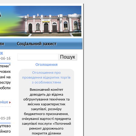
ти
Соціальний захист
их
-06-16
Оголошення
стеми”
чових
Оголошення про
ані на
проведення відкритих торгів
єстру
з особливостями
роботи
Виконавчий комітет
доводить до відома
обґрунтування технічних та
ніше
якісних характеристик
закупівлі, розміру
бюджетного призначення,
-05-28
очікуваної вартості предмета
закупівлі послуги «Поточний
уттєво
ремонт дорожнього
йного
покриття ділянки