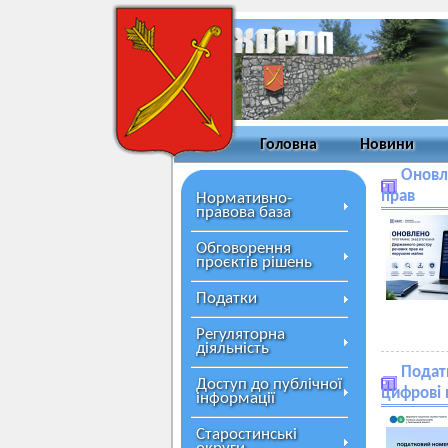
Головна
Новини
Оновл
прав
Нормативно-
правова база
Обговорення
проєктів рішень
Податки
Регуляторна
діяльність
Податк
Доступ до публічної
цифрові 
інформації
Старостинські