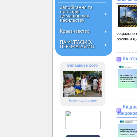
Запобігання та
протидія
домашньому
насильству
Краєзнавство
соціальног
роковин Дня
ПАМ’ЯТАЄМО.
ПЕРЕМАГАЄМО.
Як от
Випадкове фото
Перейти до галереї
Як ди
покроков