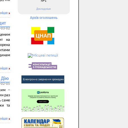
№1
Докладніше
ніше
Архів оголошень
дит
-03-02
щеним
ит на
ворена
дитами
одинам
ніше
а Дію
-02-05
ежим –
ин раз
ь саме
ки та
ніше