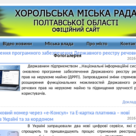
Відео новини
Міська влада
Про місто
Контак
ення програмного забезпечення Державного реєстру речов
Фотогалерея
2026
Державним підприємством ,,Національні інформаційні си
оновлено програмне забезпечення Державного реєстру ре
прав на нерухоме майно (ДРРП). Запроваджені зміни спрямов
розширення функціональних можливостей Державного ре
речових прав на нерухоме майно та підвищення зручності 
користувачів.
Доклад
овий номер через «е-Консул» та Е-картка платника – нові
2026
в Україні та за кордоном
В Україні запрацювали два нові цифрові сервіси, які с
спрощують та пришвидшують процес отримання реєстраці