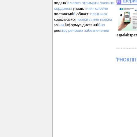
Шерин
податкі
в
через
отримати
оновити
кордоном
управлі
ння
головне
полтавські
й
області
платника
хорольської
проживання
можна
змі
ни
інформує дистанці
йно
реє
стру
речових
забезпечення
адміністра
'
РНОКПП