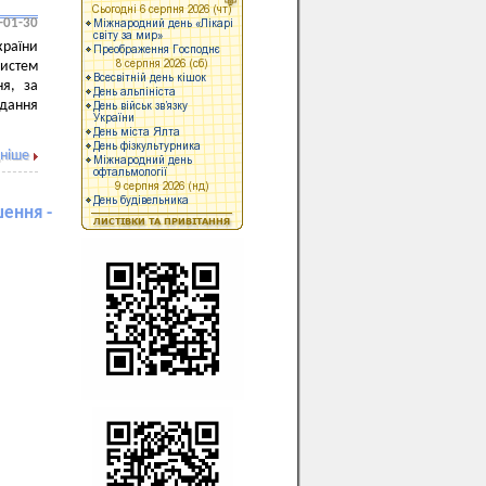
-01-30
раїни
систем
ня, за
дання
ніше
шення -