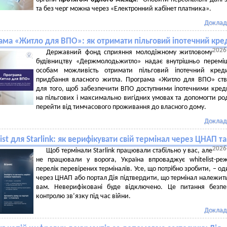
та без черг можна через «Електронний кабінет платника».
Доклад
ама «Житло для ВПО»: як отримати пільговий іпотечний кре
2026
Державний фонд сприяння молодіжному житловому
будівництву «Держмолодьжитло» надає внутрішньо перемі
особам можливість отримати пільговий іпотечний кред
придбання власного житла. Програма «Житло для ВПО» ст
для того, щоб забезпечити ВПО доступними іпотечними кре
на пільгових і максимально вигідних умовах та допомогти р
перейти від тимчасового проживання до власного дому.
Доклад
ist для Starlink: як верифікувати свій термінал через ЦНАП т
2026
Щоб термінали Starlink працювали стабільно у вас, але
не працювали у ворога, Україна впроваджує whitelist-р
перелік перевірених терміналів. Усе, що потрібно зробити, – од
через ЦНАП або портал Дія підтвердити, що термінал належит
вам. Неверифіковані буде відключено. Це питання безпе
контролю звʼязку під час війни.
Доклад