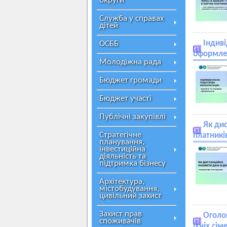
округи
Служба у справах
дітей
Індиві
ОСББ
оформле
Молодіжна рада
Бюджет громади
Бюджет участі
Публічні закупівлі
Як дис
Стратегічне
платникі
планування,
інвестиційна
діяльність та
підтримка бізнесу
Архітектура,
містобудування,
цивільний захист
Захист прав
Оголош
споживачів
їхніх сі