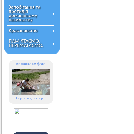
Запобігання та
протидія
домашньому
насильству
Краєзнавство
ПАМ’ЯТАЄМО.
ПЕРЕМАГАЄМО.
Випадкове фото
Перейти до галереї