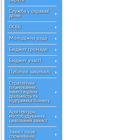
округи
Служба у справах
дітей
ОСББ
Молодіжна рада
Бюджет громади
Бюджет участі
Публічні закупівлі
Стратегічне
планування,
інвестиційна
діяльність та
підтримка бізнесу
Архітектура,
містобудування,
цивільний захист
Захист прав
споживачів