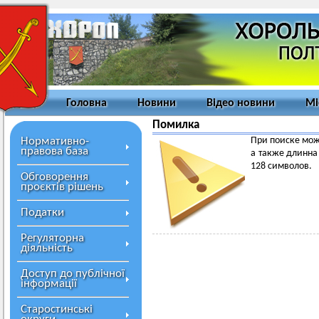
Головна
Новини
Відео новини
Мі
Помилка
Нормативно-
При поиске мож
правова база
а также длинна
128 символов.
Обговорення
проєктів рішень
Податки
Регуляторна
діяльність
Доступ до публічної
інформації
Старостинські