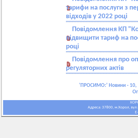
тарифи на послуги з п
відходів у 2022 році
Повідомлення КП "Ко
підвищити тариф на по
році
Повідомлення про о
регуляторних актів
'
ПРОСИМО:
' Новини - 10,
Ог
ХОР
Адреса: 37800, м.Хорол, вул.С
E