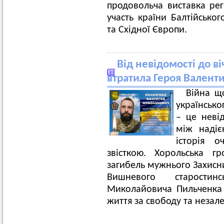
продовольча виставка рег
участь країни Балтійськог
та Східної Європи.
Від невідомості до в
втратила Героя Валент
Війна щ
українськ
– це неві
між надіє
історія о
звісткою. Хорольська 
загибель мужнього Захисн
Вишневого старости
Миколайовича Пильченка (
життя за свободу та незал