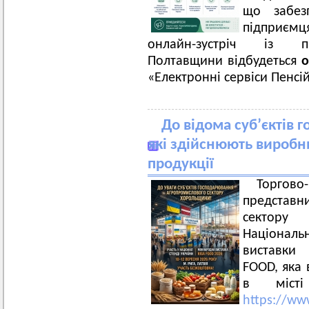
що забез
підприємц
онлайн-зустріч із пр
Полтавщини відбудеться
о
«Електронні сервіси Пенсі
До відома суб’єктів
які здійснюють виробн
продукції
Торгов
представ
сектору
Націонал
виставки 
FOOD, яка 
в міст
https://www