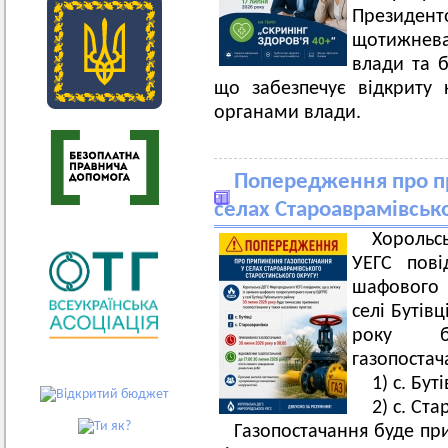
Президенто
щотижнева
влади та б
що забезпечує відкриту
органами влади.
Попередження про п
селах Староаврамівсько
Хороль
УЕГС пові
шафового 
селі Бутів
року б
газопостач
1) с. Буті
2) с. Ст
Газопостачання буде при