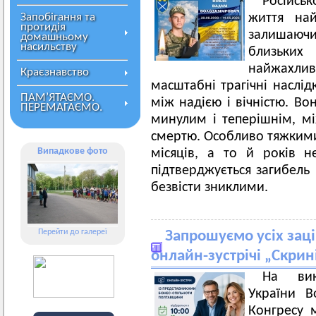
Російсь
Запобігання та
життя най
протидія
залишаючи
домашньому
насильству
близьки
найжахлив
Краєзнавство
масштабні трагічні наслід
ПАМ’ЯТАЄМО.
між надією і вічністю. В
ПЕРЕМАГАЄМО.
минулим і теперішнім, мі
смертю. Особливо тяжкими 
Випадкове фото
місяців, а то й років н
підтверджується загибель 
безвісти зниклими.
Перейти до галереї
Запрошуємо усіх заці
онлайн-зустрічі „Скрин
На вик
України В
Конгресу 