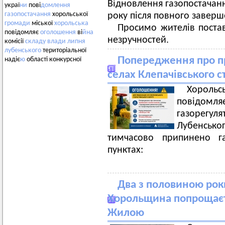
Відновлення газопостачанн
украї
ни
пові
домлення
газопостачання
хорольської
року після повного заверш
громади
міської
хорольська
Просимо жителів поста
повідомляє
оголошення
ві
йна
незручностей.
комісії
складу
влади
липня
лубенського
територіальної
Попередження про п
надіє
ю
області конкурсної
селах Клепачівського с
Хороль
повідомляє
газорегуля
Лубенсько
тимчасово припинено га
пунктах:
Два з половиною роки
Хорольщина попрощаєт
Жилою