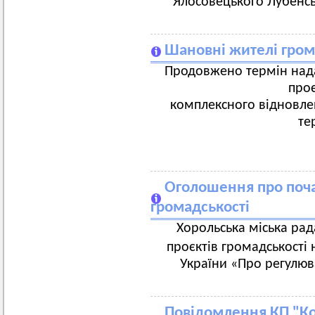
Ялосовецького Лубенсь
Шановні жителі гром
Продовжено термін нада
про
комплексного відновлен
те
Оголошення про поча
громадськості
Хорольська міська рад
проєктів громадськості 
України «Про регулюва
Повідомлення КП "Ко