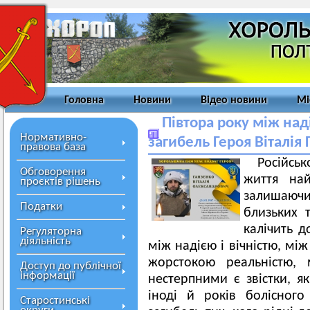
Головна
Новини
Відео новини
Мі
Півтора року між над
Нормативно-
загибель Героя Віталія
правова база
Російсь
Обговорення
життя най
проєктів рішень
залишаючи
Податки
близьких 
калічить д
Регуляторна
діяльність
між надією і вічністю, мі
жорстокою реальністю,
Доступ до публічної
інформації
нестерпними є звістки, як
іноді й років болісного
Старостинські