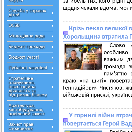
округи
загибель тих, кого рідні 
щодня чекали вдома, молил
Служба у справах
дітей
ОСББ
Крізь пекло великої в
Молодіжна рада
Хорольщина втратила Г
Слово «
Бюджет громади
особливо 
Бюджет участі
важким дз
громада з
Публічні закупівлі
пам’яттю 
Стратегічне
краю «на щиті» поверта
планування,
інвестиційна
Геннадійович Чистяков, я
діяльність та
військовій присязі, україн
підтримка бізнесу
Архітектура,
містобудування,
цивільний захист
У горнилі війни втрач
повертається Герой Ва
Захист прав
споживачів