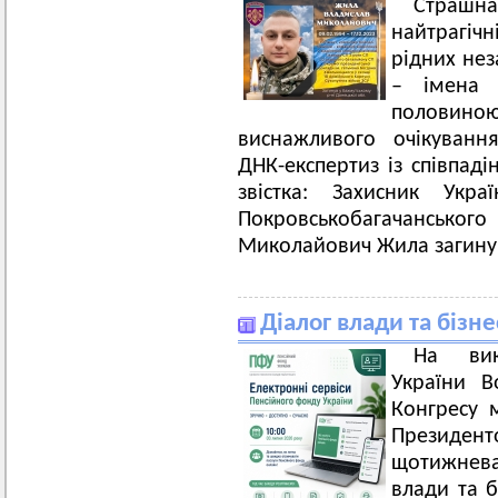
Страшн
найтрагіч
рідних нез
– імена 
половино
виснажливого очікуванн
ДНК-експертиз із співпад
звістка: Захисник Укра
Покровськобагачанського
Миколайович Жила загину
Діалог влади та бізне
На вик
України В
Конгресу 
Президенто
щотижнева
влади та б