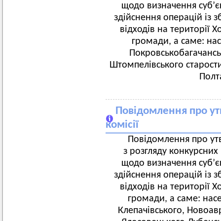
щодо визначення суб’є
здійснення операцій із 
відходів на території Х
громади, а саме: нас
Покровськобагачанськ
Штомпелівського старости
Полт
Повідомлення про ут
комісії
Повідомлення про утв
з розгляду конкурсних
щодо визначення суб’є
здійснення операцій із 
відходів на території Х
громади, а саме: нас
Клепачівського, Новоав