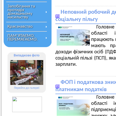
Запобігання та
протидія
Неповний робочий де
домашньому
насильству
соціальну пільгу
Краєзнавство
Головн
області 
ПАМ’ЯТАЄМО.
працюють 
ПЕРЕМАГАЄМО.
мають пр
доходи фізичних осіб (ПД
Випадкове фото
соціальній пільзі (ПСП), 
зарплати.
ФОП і податкова зни
Перейти до галереї
платникам податків
Головн
області 
підприєм