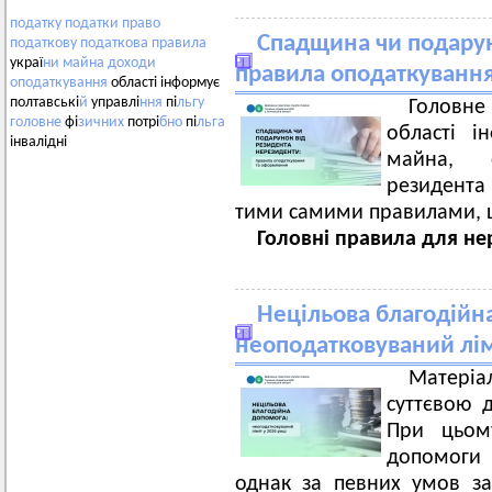
податку
податки
право
Спадщина чи подарун
податкову
податкова
правила
украї
ни
майна
доходи
правила оподаткуванн
оподаткування
області інформує
полтавські
й
управлі
ння
пі
льгу
Головн
головне
фі
зичних
потрі
бно
пі
льга
області і
інвалідні
майна, 
резидента 
тими самими правилами, що
Головні правила для не
Нецільова благодійн
неоподатковуваний лімі
Матеріа
суттєвою 
При цьому
допомоги 
однак за певних умов за