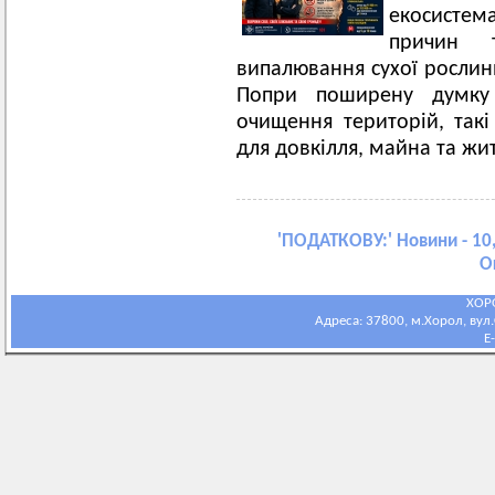
екосисте
причин 
випалювання сухої рослинн
Попри поширену думку
очищення територій, такі
для довкілля, майна та жи
'
ПОДАТКОВУ:
' Новини - 10
О
ХОР
Адреса: 37800, м.Хорол, вул.С
E