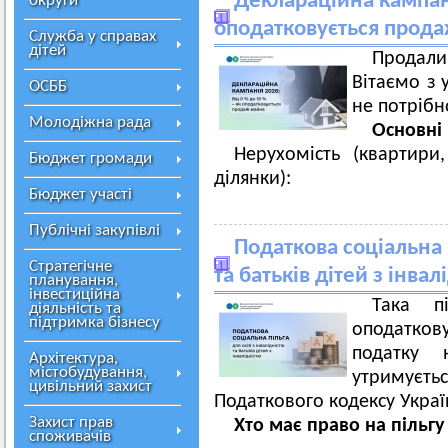
Деклараційна кампані
округи
оподатковується прод
Служба у справах
дітей
Продал
Вітаємо з 
ОСББ
не потрібн
Молодіжна рада
Основні
Нерухомість (квартири
Бюджет громади
ділянки):
Бюджет участі
Публічні закупівлі
Податкова соціальна п
Стратегічне
та батьків дітей з інвал
планування,
інвестиційна
Така п
діяльність та
підтримка бізнесу
оподатков
податку 
Архітектура,
містобудування,
утримуєтьс
цивільний захист
Податкового кодексу Украї
Захист прав
Хто має право на пільгу
споживачів