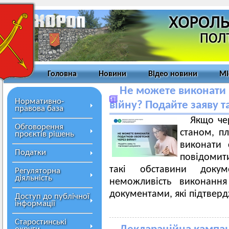
Головна
Новини
Відео новини
Мі
Не можете виконати 
Нормативно-
війну? Подайте заяву т
правова база
Якщо че
Обговорення
станом, п
проєктів рішень
виконати 
Податки
повідомит
такі обставини доку
Регуляторна
діяльність
неможливість виконання
документами, які підтвер
Доступ до публічної
інформації
Старостинські