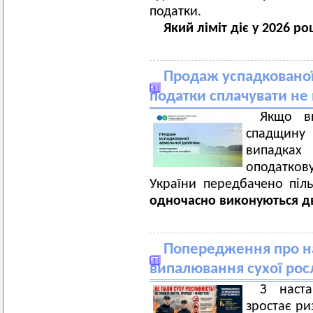
податки.
Який ліміт діє у 2026 ро
Продаж успадкованої
податки сплачувати не
Якщо в
спадщину 
випадках
оподатко
України передбачено піл
одночасно виконуються дв
Попередження про на
випалювання сухої росл
З наст
зростає р