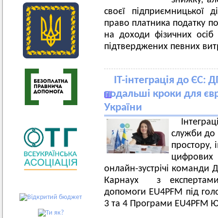
знижку, ал
своєї підприємницької д
право платника податку по
на доходи фізичних осіб
підтверджених певних вит
ІТ-інтеграція до ЄС:
подальші кроки для євр
України
Інтегра
служби до 
простору, 
цифрових
онлайн-зустрічі команди Д
Карнаух з експертами 
допомоги EU4PFM під голо
3 та 4 Програми EU4PFM Ю