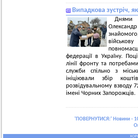
Випадкова зустріч, я
Днями 
Олексан
знайомог
військову
повномас
федерації в Україну. Поц
лінії фронту та потребам
служби спільно з місь
ініціювали збір кошт
розвідувальному взводу 7
імені Чорних Запорожців.
'
ПОВЕРНУТИСЯ:
' Новини - 1
О
ХОР