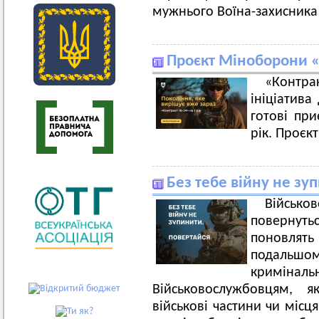
мужнього Воїна-захисника
Проєкт Міноборони «
«Контр
ініціатива
готові пр
рік. Проєк
Без тебе війну не зу
Військ
повернут
поновлять 
подальшо
кримін
Військовослужбовцям, 
військові частини чи місц