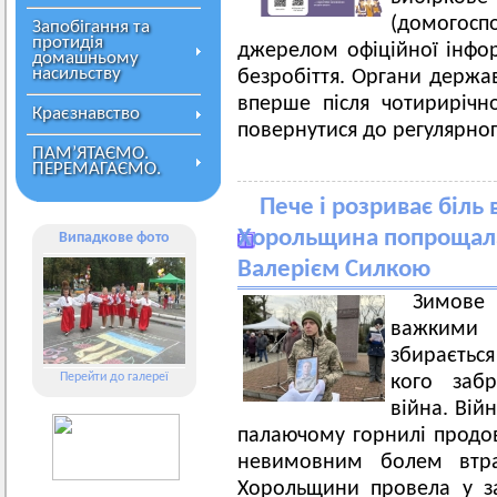
(домогос
Запобігання та
протидія
джерелом офіційної інформ
домашньому
насильству
безробіття. Органи держа
вперше після чотирирічн
Краєзнавство
повернутися до регулярног
ПАМ’ЯТАЄМО.
ПЕРЕМАГАЄМО.
Пече і розриває біль 
Хорольщина попрощала
Випадкове фото
Валерієм Силкою
Зимове
важкими
збираєтьс
Перейти до галереї
кого забр
війна. Вій
палаючому горнилі продов
невимовним болем втр
Хорольщини провела у з