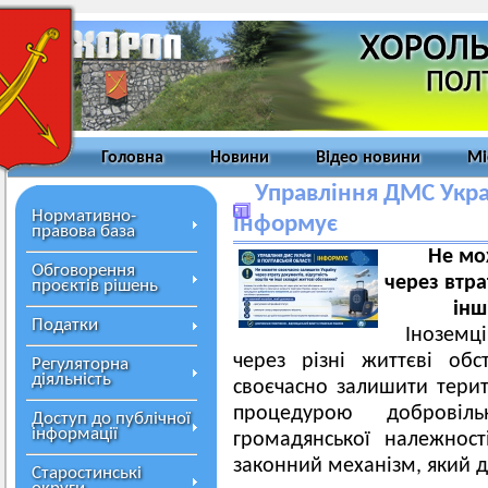
Головна
Новини
Відео новини
Мі
Управління ДМС Украї
Нормативно-
інформує
правова база
Не мо
Обговорення
через втра
проєктів рішень
інш
Податки
Іноземц
через різні життєві об
Регуляторна
діяльність
своєчасно залишити терит
процедурою добровіл
Доступ до публічної
інформації
громадянської належнос
законний механізм, який 
Старостинські