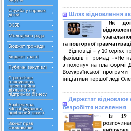
округи
Служба у справах
Шлях відновлення зв
дітей
Як доп
ОСББ
відновлен
Молодіжна рада
узагальню
та повторної травматизаці
Бюджет громади
Відповіді – у 10 серіях п
Бюджет участі
фахівців і громад –«Не н
з полону» на платформі Д
Публічні закупівлі
Всеукраїнської програми
Стратегічне
ініціативи першої леді Оле
планування,
інвестиційна
діяльність та
підтримка бізнесу
Держстат відновлює 
Архітектура,
безробіття населення
містобудування,
цивільний захист
Із 19 
розпочина
Захист прав
споживачів
вибірк