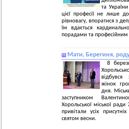
дипломова
та України
цієї професії не лише 
рівновагу, впоратися з де
їм вдається кардинальн
порадами та професійним 
Мати, Берегиня, род
8 берез
Хорольсь
відбувся
жінок гр
дня. Міськ
заступником Валенти
Хорольської міської ради
привітали усіх присутні
святом весни.