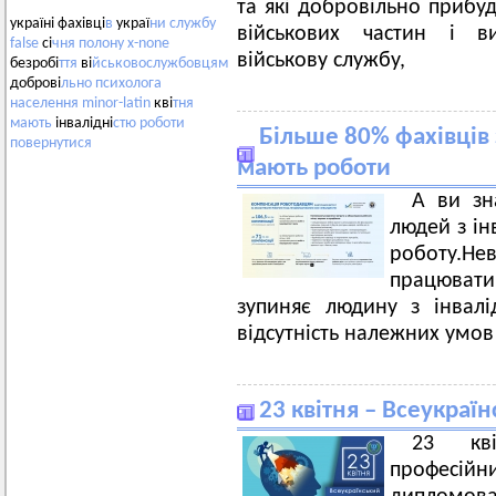
та які добровільно прибуд
україні фахівці
в
украї
ни
службу
військових частин і ви
false
сі
чня
полону
x-none
військову службу,
безробі
ття
ві
йськовослужбовцям
доброві
льно
психолога
населення
minor-latin
кві
тня
мають
інвалідні
стю
роботи
Більше 80% фахівців з
повернутися
мають роботи
А ви зн
людей з ін
роботу.
Не
працювати?
зупиняє людину з інвалі
відсутність належних умов
23 квітня – Всеукраї
23 кві
професій