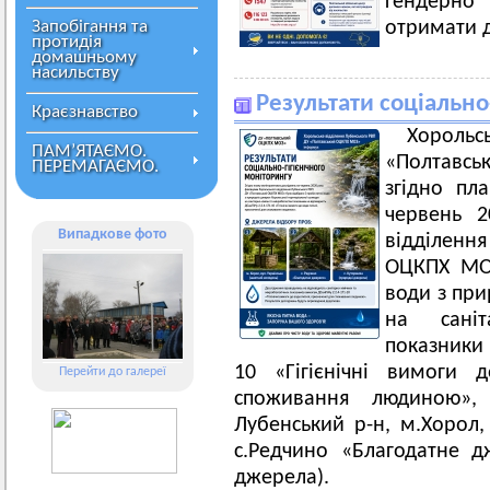
гендерно
Запобігання та
отримати д
протидія
домашньому
насильству
Результати соціально
Краєзнавство
Хорольс
ПАМ’ЯТАЄМО.
«Полтавсь
ПЕРЕМАГАЄМО.
згідно пл
червень 2
Випадкове фото
відділенн
ОЦКПХ МОЗ
води з при
на саніта
показники 
10 «Гігієнічні вимоги 
Перейти до галереї
споживання людиною»,
Лубенський р-н, м.Хорол, 
с.Редчино «Благодатне д
джерела).