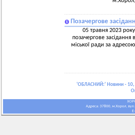
м.Хорол,
Позачергове засіданн
05 травня 2023 року 
позачергове засідання 
міської ради за адресою:
'
ОБЛАСНИЙ:
' Новини - 10,
О
ХОР
Адреса: 37800, м.Хорол, вул.С
E