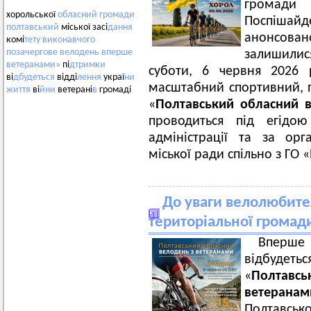
громади 
хорольської
обласний
громади
Поспішайд
полтавський
міської засі
дання
анонсован
комі
тету
виконавчого
позачергове
велодень
вперше
залишилис
ветеранами»
пі
дтримки
суботи, 6 червня 2026 
ві
дбудеться
відді
лення
украї
ни
масштабний спортивний, п
життя
ві
йни
ветерані
в
громаді
«
Полтавський обласний 
проводиться під егідою
адміністрації та за орг
міської ради спільно з ГО
До уваги велолюбител
територіальної громади
Вперше
відбудеть
«
Полтав
ветеранам
Полтавсько