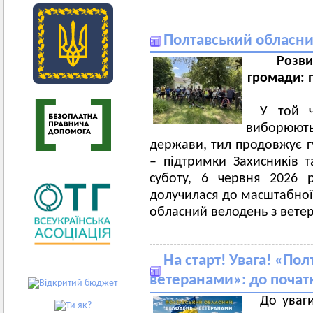
Полтавський обласни
Розви
громади: п
У той ч
виборюют
держави, тил продовжує г
– підтримки Захисників т
суботу, 6 червня 2026 
долучилася до масштабної 
обласний велодень з вете
На старт! Увага! «По
ветеранами»: до початк
До уваг