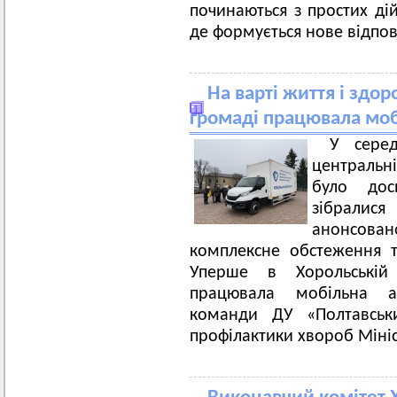
починаються з простих ді
де формується нове відпов
На варті життя і здо
громаді працювала моб
У сере
центральні
було дос
зібрали
анонсова
комплексне обстеження т
Уперше в Хорольській 
працювала мобільна ам
команди ДУ «Полтавськ
профілактики хвороб Мініс