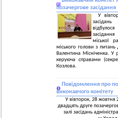
Виконавчий комітет Х
позачергове засідання
У вівто
засідань
відбулос
засідання
міської р
міського голови з питань 
Валентина Місніченка. У р
керуюча справами (секре
Козлова.
Повідомлення про по
виконавчого комітету
У вівторок, 28 жовтня 2
двадцять друге позачергов
залі засідань адмініст