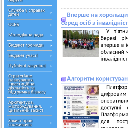
округи
Служба у справах
дітей
Вперше на хорольщин
серед осіб з інвалідніс
ОСББ
У п'ятн
Молодіжна рада
березі рі
вперше в і
Бюджет громади
обласний ч
Бюджет участі
інвалідніст
Публічні закупівлі
Стратегічне
Алгоритм користува
планування,
інвестиційна
Платфор
діяльність та
підтримка бізнесу
цифрови
оператив
Архітектура,
містобудування,
доступні 
цивільний захист
Платформа
Захист прав
для пос
споживачів