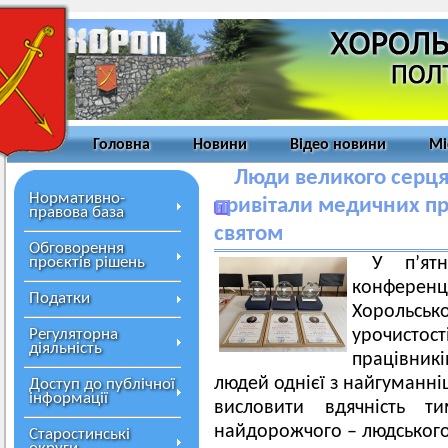
Головна
Новини
Відео новини
Мі
Люди великого серця:
Нормативно-
привітали медичних пр
правова база
святом
Обговорення
проєктів рішень
У п’ят
конференц
Податки
Хорольсь
Регуляторна
урочист
діяльність
працівник
людей однієї з найгуманн
Доступ до публічної
інформації
висловити вдячність т
найдорожчого – людського 
Старостинські