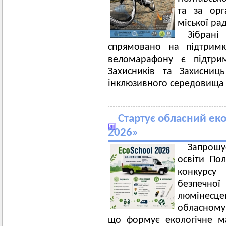
та за орг
міської ра
Зібрані
спрямовано на підтрим
веломарафону є підтрим
Захисників та Захисниц
інклюзивного середовища 
Стартує обласний еко
2026»
Запрошу
освіти По
конкурс
безпеч
люмінесце
обласному
що формує екологічне ма