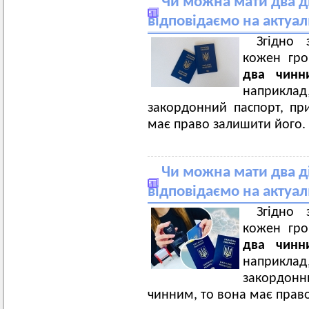
Чи можна мати два д
відповідаємо на актуа
Згідно 
кожен гр
два чинн
наприклад
закордонний паспорт, пр
має право залишити його.
Чи можна мати два д
відповідаємо на актуа
Згідно 
кожен гр
два чинн
наприклад
закордонн
чинним, то вона має прав