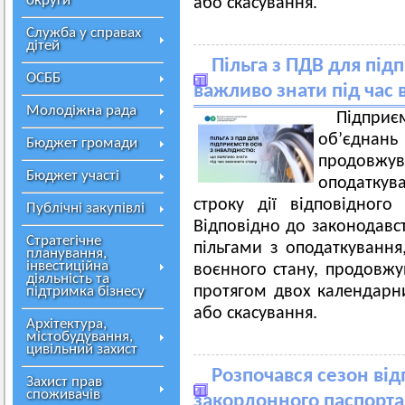
округи
або скасування.
Служба у справах
дітей
Пільга з ПДВ для підп
ОСББ
важливо знати під час 
Молодіжна рада
Підприє
об’єднан
Бюджет громади
продовжув
Бюджет участі
оподаткува
строку дії відповідного
Публічні закупівлі
Відповідно до законодавс
Стратегічне
пільгами з оподаткування,
планування,
інвестиційна
воєнного стану, продовжую
діяльність та
протягом двох календарни
підтримка бізнесу
або скасування.
Архітектура,
містобудування,
цивільний захист
Розпочався сезон відп
Захист прав
споживачів
закордонного паспорта