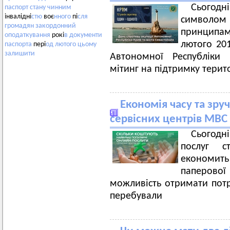
Сьогодн
паспорт
стану
чинним
інвалідні
стю
воє
нного
пі
сля
символом н
громадян
закордонний
принципа
оподаткування
рокі
в
документи
лютого 201
паспорта
пері
од
лютого
цьому
залишити
Автономної Республіки
мітинг на підтримку терито
Економія часу та зруч
сервісних центрів МВС
Сьогодн
послуг с
економить
паперово
можливість отримати потр
перебували