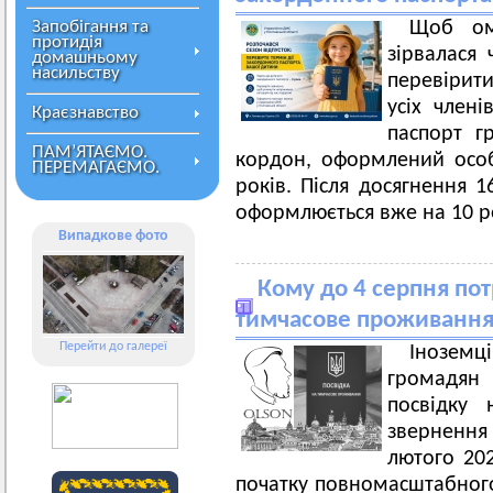
Запобігання та
Щоб ом
протидія
зірвалася
домашньому
насильству
перевірити
усіх члені
Краєзнавство
паспорт г
ПАМ’ЯТАЄМО.
кордон, оформлений особ
ПЕРЕМАГАЄМО.
років. Після досягнення 1
оформлюється вже на 10 р
Випадкове фото
Кому до 4 серпня пот
тимчасове проживанн
Перейти до галереї
Іноземц
громадян 
посвідку 
звернення
лютого 202
початку повномасштабного