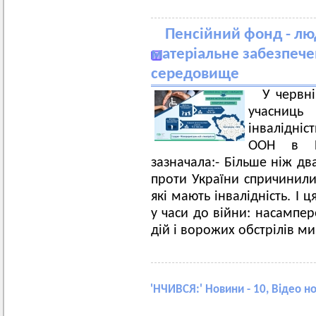
Пенсійний фонд - лю
матеріальне забезпече
середовище
У червн
учасниць
інвалідніс
ООН в Нь
зазначала:- Більше ніж дв
проти України спричинили 
які мають інвалідність. І 
у часи до війни: насампе
дій і ворожих обстрілів ми
'
НЧИВСЯ:
' Новини - 10, Відео н