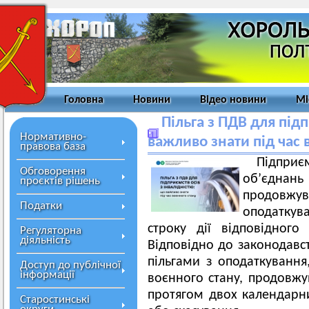
Головна
Новини
Відео новини
Мі
Пільга з ПДВ для підп
Нормативно-
важливо знати під час 
правова база
Підприє
Обговорення
об’єднан
проєктів рішень
продовжув
Податки
оподаткува
строку дії відповідного
Регуляторна
діяльність
Відповідно до законодавс
пільгами з оподаткування,
Доступ до публічної
інформації
воєнного стану, продовжую
протягом двох календарни
Старостинські