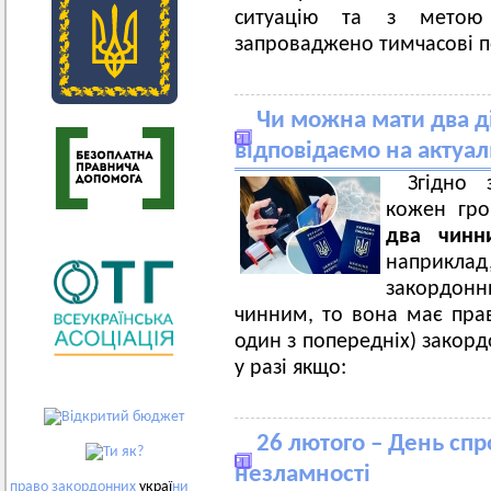
ситуацію та з метою 
запроваджено тимчасові 
Чи можна мати два д
відповідаємо на актуа
Згідно 
кожен гр
два чинн
наприклад
закордонн
чинним, то вона має пра
один з попередніх) закор
у разі якщо:
26 лютого – День спр
незламності
право
закордонних
украї
ни